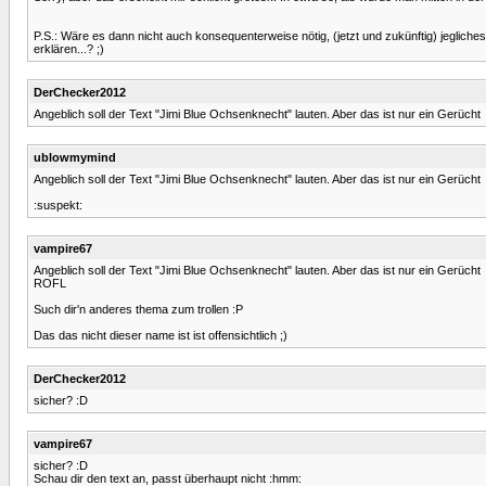
P.S.: Wäre es dann nicht auch konsequenterweise nötig, (jetzt und zukünftig) jeglich
erklären...? ;)
DerChecker2012
Angeblich soll der Text "Jimi Blue Ochsenknecht" lauten. Aber das ist nur ein Gerücht
ublowmymind
Angeblich soll der Text "Jimi Blue Ochsenknecht" lauten. Aber das ist nur ein Gerücht
:suspekt:
vampire67
Angeblich soll der Text "Jimi Blue Ochsenknecht" lauten. Aber das ist nur ein Gerücht
ROFL
Such dir'n anderes thema zum trollen :P
Das das nicht dieser name ist ist offensichtlich ;)
DerChecker2012
sicher? :D
vampire67
sicher? :D
Schau dir den text an, passt überhaupt nicht :hmm: