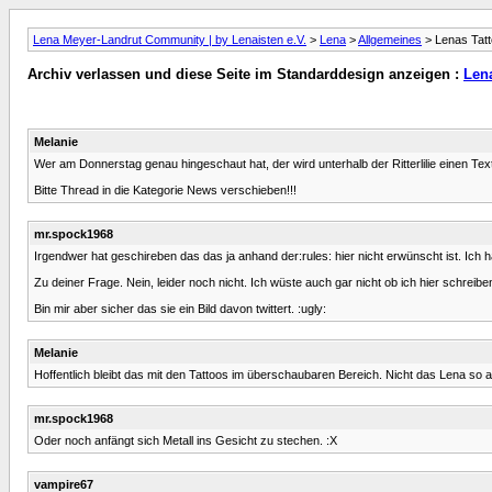
Lena Meyer-Landrut Community | by Lenaisten e.V.
>
Lena
>
Allgemeines
> Lenas Tat
Archiv verlassen und diese Seite im Standarddesign anzeigen :
Len
Melanie
Wer am Donnerstag genau hingeschaut hat, der wird unterhalb der Ritterlilie einen T
Bitte Thread in die Kategorie News verschieben!!!
mr.spock1968
Irgendwer hat geschireben das das ja anhand der:rules: hier nicht erwünscht ist. Ic
Zu deiner Frage. Nein, leider noch nicht. Ich wüste auch gar nicht ob ich hier schreiben
Bin mir aber sicher das sie ein Bild davon twittert. :ugly:
Melanie
Hoffentlich bleibt das mit den Tattoos im überschaubaren Bereich. Nicht das Lena so a
mr.spock1968
Oder noch anfängt sich Metall ins Gesicht zu stechen. :X
vampire67