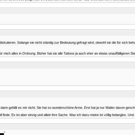
 diskutieren. Solange sie nicht ständig zur Bedeutung gefragt wird, obwohl sie die für sich b
 mich alles in Ordnung. Bisher hat sie alle Tattoos ja auch eher an etwas unauffälligeren Ste
 dann gefällt es mir nicht. Sie hat so wunderschöne Arme. Erst hat ja nur Walter davon gesch
l finde. Es ist aber einzig und allein ihre Sache. Was ich dazu meine ist völlig belanglos. Un
▄▄▄"