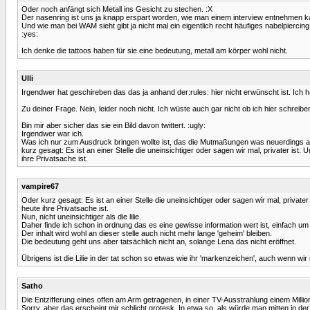
Oder noch anfängt sich Metall ins Gesicht zu stechen. :X
Der nasenring ist uns ja knapp erspart worden, wie man einem interview entnehmen k
Und wie man bei WAM sieht gibt ja nicht mal ein eigentlich recht häufiges nabelpiercing
:yes:
Ich denke die tattoos haben für sie eine bedeutung, metall am körper wohl nicht.
Ulli
Irgendwer hat geschireben das das ja anhand der:rules: hier nicht erwünscht ist. Ic
Zu deiner Frage. Nein, leider noch nicht. Ich wüste auch gar nicht ob ich hier schreiben
Bin mir aber sicher das sie ein Bild davon twittert. :ugly:
Irgendwer war ich.
Was ich nur zum Ausdruck bringen wollte ist, das die Mutmaßungen was neuerdings au
kurz gesagt: Es ist an einer Stelle die uneinsichtiger oder sagen wir mal, privater ist. 
ihre Privatsache ist.
vampire67
Oder kurz gesagt: Es ist an einer Stelle die uneinsichtiger oder sagen wir mal, privater 
heute ihre Privatsache ist.
Nun, nicht uneinsichtiger als die lilie.
Daher finde ich schon in ordnung das es eine gewisse information wert ist, einfach 
Der inhalt wird wohl an dieser stelle auch nicht mehr lange 'geheim' bleiben.
Die bedeutung geht uns aber tatsächlich nicht an, solange Lena das nicht eröffnet.
Übrigens ist die Lilie in der tat schon so etwas wie ihr 'markenzeichen', auch wenn wir
Satho
Die Entzifferung eines offen am Arm getragenen, in einer TV-Ausstrahlung einem Mill
Sorry, aber das erscheint mir schlicht grotesk. In etwa so, als würde man mitten in de