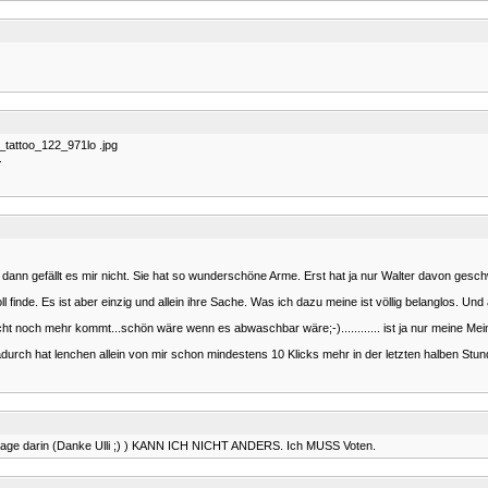
tattoo_122_971lo .jpg
.
 dann gefällt es mir nicht. Sie hat so wunderschöne Arme. Erst hat ja nur Walter davon gesch
l finde. Es ist aber einzig und allein ihre Sache. Was ich dazu meine ist völlig belanglos. Un
nicht noch mehr kommt...schön wäre wenn es abwaschbar wäre;-)............ ist ja nur meine Me
 dadurch hat lenchen allein von mir schon mindestens 10 Klicks mehr in der letzten halben S
ssage darin (Danke Ulli ;) ) KANN ICH NICHT ANDERS. Ich MUSS Voten.