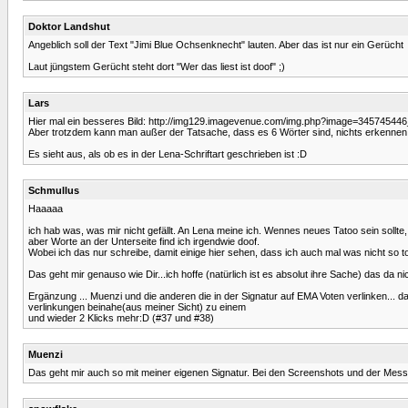
Doktor Landshut
Angeblich soll der Text "Jimi Blue Ochsenknecht" lauten. Aber das ist nur ein Gerücht
Laut jüngstem Gerücht steht dort "Wer das liest ist doof" ;)
Lars
Hier mal ein besseres Bild: http://img129.imagevenue.com/img.php?image=345745446_
Aber trotzdem kann man außer der Tatsache, dass es 6 Wörter sind, nichts erkennen
Es sieht aus, als ob es in der Lena-Schriftart geschrieben ist :D
Schmullus
Haaaaa
ich hab was, was mir nicht gefällt. An Lena meine ich. Wennes neues Tatoo sein sollte,
aber Worte an der Unterseite find ich irgendwie doof.
Wobei ich das nur schreibe, damit einige hier sehen, dass ich auch mal was nicht so tol
Das geht mir genauso wie Dir...ich hoffe (natürlich ist es absolut ihre Sache) das da 
Ergänzung ... Muenzi und die anderen die in der Signatur auf EMA Voten verlinken...
verlinkungen beinahe(aus meiner Sicht) zu einem
und wieder 2 Klicks mehr:D (#37 und #38)
Muenzi
Das geht mir auch so mit meiner eigenen Signatur. Bei den Screenshots und der Me