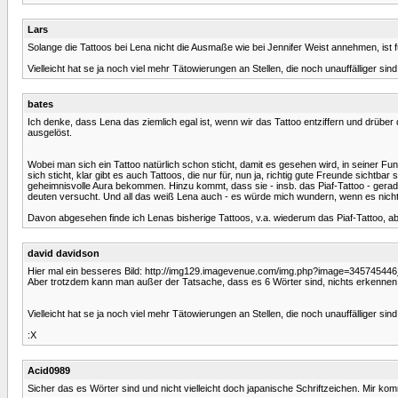
Lars
Solange die Tattoos bei Lena nicht die Ausmaße wie bei Jennifer Weist annehmen, ist für
Vielleicht hat se ja noch viel mehr Tätowierungen an Stellen, die noch unauffälliger sind.
bates
Ich denke, dass Lena das ziemlich egal ist, wenn wir das Tattoo entziffern und drüber
ausgelöst.
Wobei man sich ein Tattoo natürlich schon sticht, damit es gesehen wird, in seiner 
sich sticht, klar gibt es auch Tattoos, die nur für, nun ja, richtig gute Freunde sichtb
geheimnisvolle Aura bekommen. Hinzu kommt, dass sie - insb. das Piaf-Tattoo - gerade
deuten versucht. Und all das weiß Lena auch - es würde mich wundern, wenn es nicht s
Davon abgesehen finde ich Lenas bisherige Tattoos, v.a. wiederum das Piaf-Tattoo,
david davidson
Hier mal ein besseres Bild: http://img129.imagevenue.com/img.php?image=345745446_
Aber trotzdem kann man außer der Tatsache, dass es 6 Wörter sind, nichts erkennen
Vielleicht hat se ja noch viel mehr Tätowierungen an Stellen, die noch unauffälliger sind.
:X
Acid0989
Sicher das es Wörter sind und nicht vielleicht doch japanische Schriftzeichen. Mir kom