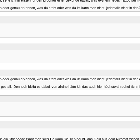
sehe ich im ersten für den Bruchteil einer Sekunde etwas, was evtl. ein neues Tattoo sein 
 oder genau erkennen, was da steht oder was da ist kann man nicht, jedenfalls nicht in der A
 oder genau erkennen, was da steht oder was da ist kann man nicht, jedenfalls nicht in der A
gestellt. Dennoch bleibt es dabei, von alleine hätte ich das auch hier höchstwahrscheinlich n
ein Strichcode (sagt man so?) Da kann Sie sich bei BP das Geld aus dem Automat ziehen.Ode