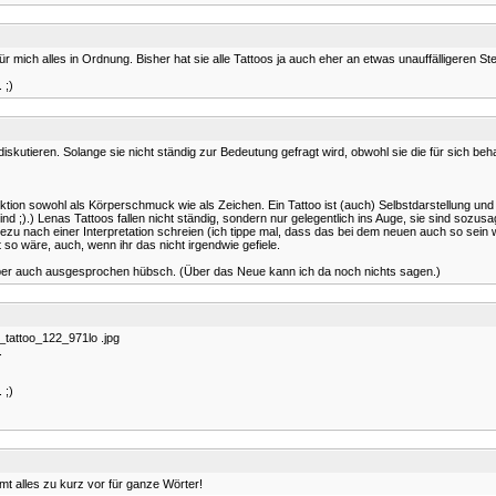
 mich alles in Ordnung. Bisher hat sie alle Tattoos ja auch eher an etwas unauffälligeren Ste
 ;)
 diskutieren. Solange sie nicht ständig zur Bedeutung gefragt wird, obwohl sie die für sich b
Funktion sowohl als Körperschmuck wie als Zeichen. Ein Tattoo ist (auch) Selbstdarstellung 
ar sind ;).) Lenas Tattoos fallen nicht ständig, sondern nur gelegentlich ins Auge, sie sind so
zu nach einer Interpretation schreien (ich tippe mal, dass das bei dem neuen auch so sein 
o wäre, auch, wenn ihr das nicht irgendwie gefiele.
 aber auch ausgesprochen hübsch. (Über das Neue kann ich da noch nichts sagen.)
tattoo_122_971lo .jpg
.
 ;)
mt alles zu kurz vor für ganze Wörter!