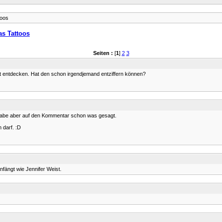
toos
as Tattoos
Seiten :
[
1
]
2
3
ext entdecken. Hat den schon irgendjemand entziffern können?
h habe aber auf den Kommentar schon was gesagt.
 darf. :D
nfängt wie Jennifer Weist.