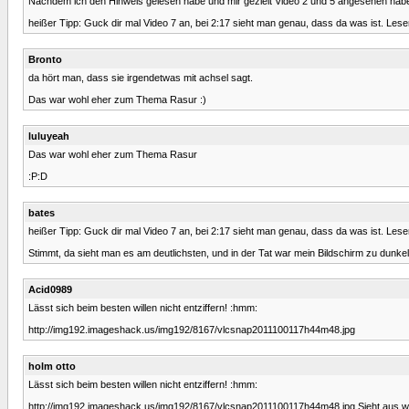
Nachdem ich den Hinweis gelesen habe und mir gezielt Video 2 und 5 angesehen habe, 
heißer Tipp: Guck dir mal Video 7 an, bei 2:17 sieht man genau, dass da was ist. Lesen
Bronto
da hört man, dass sie irgendetwas mit achsel sagt.
Das war wohl eher zum Thema Rasur :)
luluyeah
Das war wohl eher zum Thema Rasur
:P:D
bates
heißer Tipp: Guck dir mal Video 7 an, bei 2:17 sieht man genau, dass da was ist. Lesen
Stimmt, da sieht man es am deutlichsten, und in der Tat war mein Bildschirm zu dunkel 
Acid0989
Lässt sich beim besten willen nicht entziffern! :hmm:
http://img192.imageshack.us/img192/8167/vlcsnap2011100117h44m48.jpg
holm otto
Lässt sich beim besten willen nicht entziffern! :hmm:
http://img192.imageshack.us/img192/8167/vlcsnap2011100117h44m48.jpg Sieht aus wie 