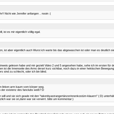
r!! Nicht wie Jennifer anfangen .. nooin :(
ist es mir eigentlich völlig egal.
en, ist aber eigentlich auch Wurst ich warte bis das abgewaschen ist oder man es deutlich s
is gelesen habe und mir gezielt Video 2 und 5 angesehen habe, sehe ich im ersten für den 
n ist die Innenseite des Arms derart kurz sichtbar, noch dazu in einer hektischen Bewegung
 sind zu schlecht, oder ich bin blind.
ren linken arm kaum vom körper weg.
von der existenz des fanclubs weiß?:D
ill und sie sich geade mit den "takenbyastrangertänzerinnenkostüm-klauern" (:D) unterhält?d
zlich war sie on,dann war sie verwirrt. bitte um kommentar:)