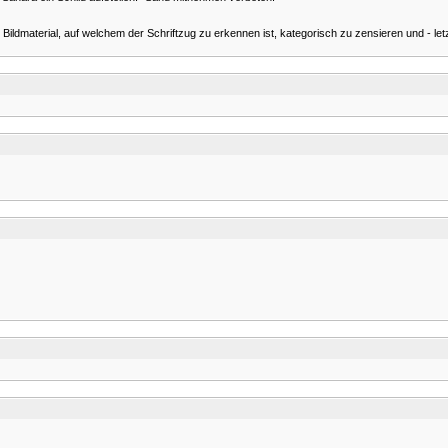
es Bildmaterial, auf welchem der Schriftzug zu erkennen ist, kategorisch zu zensieren und -