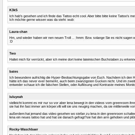
K3kS
Ich hab's gesehen und ich finde das Tattoo echt cool. Aber bitte bitte keine Tattoo's meh
Ich möchte gerne wissen was da steht :wub:
Laura-chan
Hm, und wieder haben wir nen neuen Troll ... :hmm: Bzw. solange Sie es nicht sagen will, 
:D
Two
Haltet mich für verrückt, aber ich meine dort keine lateinischen Buchstaben zu erkenn
bates
Ich bewundere aufrichtig die Hyper-Beobachtungsgabe von Euch. Nachdem ich den Hinwe
hätte ich das never ever bemerkt, auch beim zwanzigsten Gucken nicht. Und im zweite
entweder schaue ich die falschen Stellen, oder Auflösung und Kontraste meines Monitors
luluyeah
vielleicht kommt es mir nur so vor aber lena bewegt in den videos vom greenroom ih
sie hat ihn fast immer am körper.vllt will sie uns neugirg machen, da sie mittlerweile 
außerdem:hat jemand das video gesehen wo stefan zu lena in den greenroom schalten w
lena ein neues tattoo hat und hat sie danach gefragt?sie hat den arm gehoben und plöt
Rocky-Waschbaer