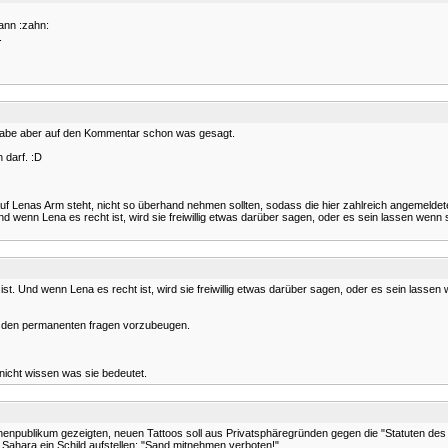
ann :zahn:
.
h habe aber auf den Kommentar schon was gesagt.
 darf. :D
f Lenas Arm steht, nicht so überhand nehmen sollten, sodass die hier zahlreich angemeldet
Und wenn Lena es recht ist, wird sie freiwillig etwas darüber sagen, oder es sein lassen wenn sie
ist. Und wenn Lena es recht ist, wird sie freiwillig etwas darüber sagen, oder es sein lassen we
um den permanenten fragen vorzubeugen.
 nicht wissen was sie bedeutet.
ionenpublikum gezeigten, neuen Tattoos soll aus Privatsphäregründen gegen die "Statuten d
r Sahara ein Schild aufstellen: "Sand mitnehmen verboten!"