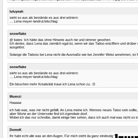
luluyeah
sieht so aus als bestände es aus drei wörtern:
.....Lena meyer-landrut:lolschlag:
snowflake
@ bates: Ich hätte das ohne Hinweis auch nie und nimmer gesehen.
Ich denke, dass Lena das ziemlich egal ist, wenn wir das Tattoo entziffern und drüber
ausgelöst.
Solange die Tattoos bei Lena nicht die Ausmaße wie bei Jennifer Weist annehmen, ist für
snowflake
sieht so aus als bestände es aus drei wörtern:
.....Lena meyer-landrut:lolschlag:
Ein bisschen mehr Kreativität traue ich Lena schon zu. :D
Muenzi
Haaaaa
ich hab was, was mir nicht gefällt. An Lena meine ich. Wennes neues Tatoo sein sollte,
aber Worte an der Unterseite find ich irgendwie doof.
Wobei ich das nur schreibe, damit einige hier sehen, dass ich auch mal was nicht so tol
DomeK
Ihr habt echt alle was an den Augen. Für mich steht da ganz eindeutig "█ ▄▄ ▄ ▄ ▄ 