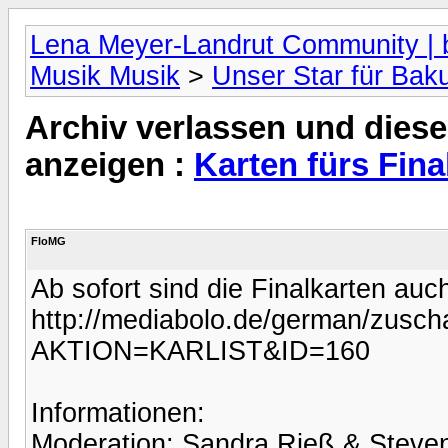
Lena Meyer-Landrut Community | b
Musik Musik
>
Unser Star für Bak
Archiv verlassen und diese
anzeigen :
Karten fürs Fina
FloMG
Ab sofort sind die Finalkarten auc
http://mediabolo.de/german/zuscha
AKTION=KARLIST&ID=160
Informationen:
Moderation: Sandra Rieß & Steve