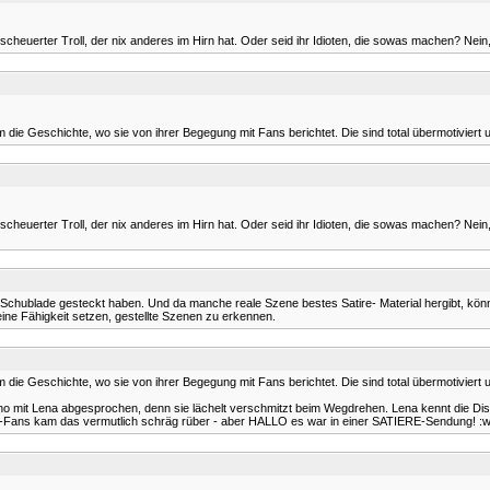
heuerter Troll, der nix anderes im Hirn hat. Oder seid ihr Idioten, die sowas machen? Nein, s
ie Geschichte, wo sie von ihrer Begegung mit Fans berichtet. Die sind total übermotiviert 
heuerter Troll, der nix anderes im Hirn hat. Oder seid ihr Idioten, die sowas machen? Nein, s
Schublade gesteckt haben. Und da manche reale Szene bestes Satire- Material hergibt, kön
ine Fähigkeit setzen, gestellte Szenen zu erkennen.
ie Geschichte, wo sie von ihrer Begegung mit Fans berichtet. Die sind total übermotiviert 
o mit Lena abgesprochen, denn sie lächelt verschmitzt beim Wegdrehen. Lena kennt die Dis
ht-Fans kam das vermutlich schräg rüber - aber HALLO es war in einer SATIERE-Sendung! :w