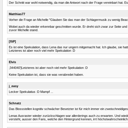
Der Schnitt war wohl notwendig, da man die Antwort nach der Frage vereinbart hat. Es 
Matthias77
Vorher die Frage an Michelle "Glauben Sie das man der Schlagermusik zu wenig Beach
Wobei auch da wieder erkennbar geschnitten wurde. Er dreht sich zwar zur Seite und tu
zuvor Michelle stand.
[fliP]
Es ist eine Spekulation, dass Lena das nur ungern mitgemacht hat. Ich glaube, sie hat
Letzteres ist aber noch viel mehr Spekulation :D
Elvis
;344040']Letzteres ist aber noch viel mehr Spekulation :D
Keine Spekulation ist, dass sie was verabredet haben.
j_easy
Lecker Spekulatius :D Mampf ...
Schnatz
Das Blossstellen kognitiv schwächer Besetzter ist für mich immer ein zweischneidiges 
Lenas Ausraster wieder zurückschlagen war allerderings auch zu erwarten. Und wieder 
versteht, ausser den Fans, welche den Hintergrund kennen, irrt höchstwahrscheinlich