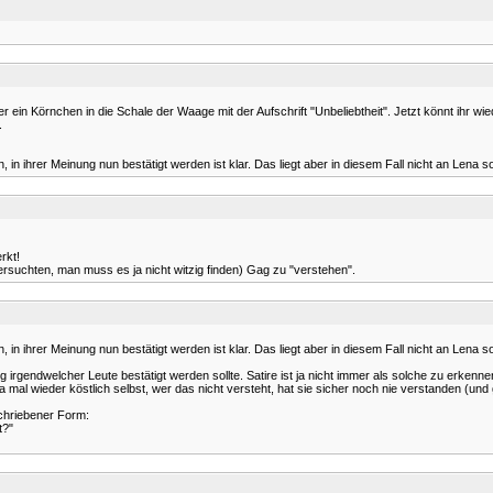
ein Körnchen in die Schale der Waage mit der Aufschrift "Unbeliebtheit". Jetzt könnt ihr wi
.
 in ihrer Meinung nun bestätigt werden ist klar. Das liegt aber in diesem Fall nicht an Len
rkt!
suchten, man muss es ja nicht witzig finden) Gag zu "verstehen".
 in ihrer Meinung nun bestätigt werden ist klar. Das liegt aber in diesem Fall nicht an Len
 irgendwelcher Leute bestätigt werden sollte. Satire ist ja nicht immer als solche zu erkenn
a mal wieder köstlich selbst, wer das nicht versteht, hat sie sicher noch nie verstanden (un
schriebener Form:
t?"