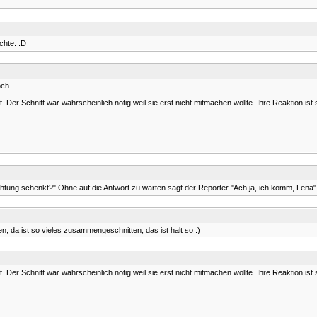
chte. :D
och.
er Schnitt war wahrscheinlich nötig weil sie erst nicht mitmachen wollte. Ihre Reaktion ist s
tung schenkt?" Ohne auf die Antwort zu warten sagt der Reporter "Ach ja, ich komm, Lena"
en, da ist so vieles zusammengeschnitten, das ist halt so :)
er Schnitt war wahrscheinlich nötig weil sie erst nicht mitmachen wollte. Ihre Reaktion ist s