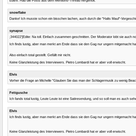
Editre: Hab die Posts aus dem Mentions-Thread hergeholt.
snowflake
Danke! Ich musste schon ein bisschen lachen, auch durch die "Halts Maul"-Vorgeschi
synapse
;344022']Edite: Na toll. Einfach zusammen geschnitten. Der Moderator lobt sie auch n
Ich finds lustig, aber man merkt am Ende dass sie den Gag nur ungern mitgemacht hat. D
Also einfach total gestellt. Gefällt mir nicht.
Keine Glanzleistung des Interviewers. Pietro Lombardi hat er aber voll erwischt.
Elvis
Vorher die Frage an Michelle "Glauben Sie das man der Schlagermusik zu wenig Beach
Fettgusche
Ich fands total lustig, Leute Leute ist eine Satiresendung, und so soll man es auch seh
Elvis
Ich finds lustig, aber man merkt am Ende dass sie den Gag nur ungern mitgemacht hat. D
Keine Glanzleistung des Interviewers. Pietro Lombardi hat er aber voll erwischt.