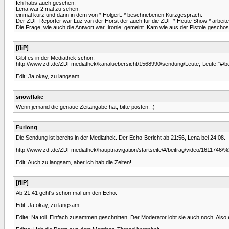
Ich habs auch gesehen.
Lena war 2 mal zu sehen.
einmal kurz und dann in dem von * HolgerL * beschriebenen Kurzgespräch.
Der ZDF Reporter war Luz van der Horst der auch für die ZDF * Heute Show * arbeite
Die Frage, wie auch die Antwort war :ironie: gemeint. Kam wie aus der Pistole gescho
[fliP]
Gibt es in der Mediathek schon:
http://www.zdf.de/ZDFmediathek/kanaluebersicht/1568990/sendung/Leute,-Leute!"#/be
Edit: Ja okay, zu langsam...
snowflake
Wenn jemand die genaue Zeitangabe hat, bitte posten. ;)
Furlong
Die Sendung ist bereits in der Mediathek. Der Echo-Bericht ab 21:56, Lena bei 24:08.
http://www.zdf.de/ZDFmediathek/hauptnavigation/startseite/#/beitrag/video/1611746
Edit: Auch zu langsam, aber ich hab die Zeiten!
[fliP]
Ab 21:41 geht's schon mal um den Echo.
Edit: Ja okay, zu langsam...
Edite: Na toll. Einfach zusammen geschnitten. Der Moderator lobt sie auch noch. Also einf