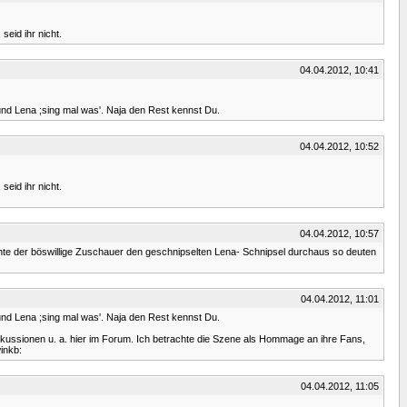
eid ihr nicht.
04.04.2012, 10:41
und Lena ;sing mal was'. Naja den Rest kennst Du.
04.04.2012, 10:52
eid ihr nicht.
04.04.2012, 10:57
nte der böswillige Zuschauer den geschnipselten Lena- Schnipsel durchaus so deuten
04.04.2012, 11:01
und Lena ;sing mal was'. Naja den Rest kennst Du.
kussionen u. a. hier im Forum. Ich betrachte die Szene als Hommage an ihre Fans,
inkb:
04.04.2012, 11:05