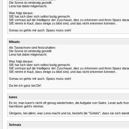
Die Szene ist eindeutig gestellt.
Lena hat dabei mitgemacht.
Was folgt daraus:
SIE hat sich über sich selbst lustig gemacht.
SIE vertraut auf die Intelligenz der Zuschauer, dies zu erkennen und ihren Spass dar
SIE nimmt in Kauf, dass einige zu blöd sind, und das nicht erkennen könnten.
Genau so gehts mir auch. Spass muss sein!
Mikado
Als Tastachsen sind festzuhalten:
Die Szene ist eindeutig gestellt.
Lena hat dabei mitgemacht.
Was folgt daraus:
SIE hat sich über sich selbst lustig gemacht.
SIE vertraut auf die Intelligenz der Zuschauer, dies zu erkennen und ihren Spass dar
SIE nimmt in Kauf, dass einige zu blöd sind, und das nicht erkennen könnten.
Genau so gehts mir auch. Spass muss sein!
Da bin ich ganz bei Dir!
bates
Es ist, man kann's nicht oft genug wiederholen, die Aufgabe von Satire, Leute aufs Kor
harmloser geht's nimmer.
Übrigens, bei allem, was Lena macht und tut, besteht die "Gefahr", dass sie sich dami
Schnatz