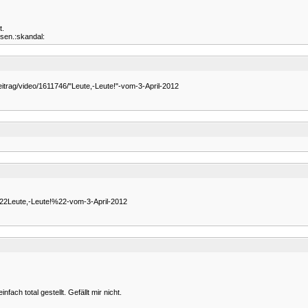
t.
ssen.:skandal:
itrag/video/1611746/"Leute,-Leute!"-vom-3-April-2012
/%22Leute,-Leute!%22-vom-3-April-2012
ach total gestellt. Gefällt mir nicht.