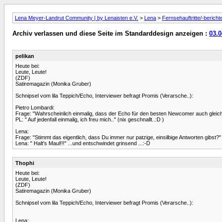
Lena Meyer-Landrut Community | by Lenaisten e.V.
>
Lena
>
Fernsehauftritte/-bericht
Archiv verlassen und diese Seite im Standarddesign anzeigen :
03.0
pelikan
Heute bei:
Leute, Leute!
(ZDF)
Satiremagazin (Monika Gruber)
Schnipsel vom lila Teppich/Echo, Interviewer befragt Promis (Verarsche..):
Pietro Lombardi:
Frage: "Wahrscheinlich einmalig, dass der Echo für den besten Newcomer auch gleichz
PL: " Auf jedenfall einmalig, ich freu mich.." (nix geschnallt..:D )
Lena:
Frage: "Stimmt das eigentlich, dass Du immer nur patzige, einsilbige Antworten gibst?"
Lena: " Halt's Maul!!!" ...und entschwindet grinsend ...:-D
Thophi
Heute bei:
Leute, Leute!
(ZDF)
Satiremagazin (Monika Gruber)
Schnipsel vom lila Teppich/Echo, Interviewer befragt Promis (Verarsche..):
Lena: