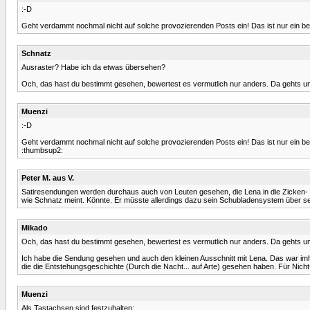
:-D
Geht verdammt nochmal nicht auf solche provozierenden Posts ein! Das ist nur ein besc
Schnatz
Ausraster? Habe ich da etwas übersehen?
Och, das hast du bestimmt gesehen, bewertest es vermutlich nur anders. Da gehts um d
Muenzi
:-D
Geht verdammt nochmal nicht auf solche provozierenden Posts ein! Das ist nur ein besc
:thumbsup2:
Peter M. aus V.
Satiresendungen werden durchaus auch von Leuten gesehen, die Lena in die Zicken- 
wie Schnatz meint. Könnte. Er müsste allerdings dazu sein Schubladensystem über se
Mikado
Och, das hast du bestimmt gesehen, bewertest es vermutlich nur anders. Da gehts um d
Ich habe die Sendung gesehen und auch den kleinen Ausschnitt mit Lena. Das war imh
die die Entstehungsgeschichte (Durch die Nacht... auf Arte) gesehen haben. Für Nic
Muenzi
Als Tastachsen sind festzuhalten: