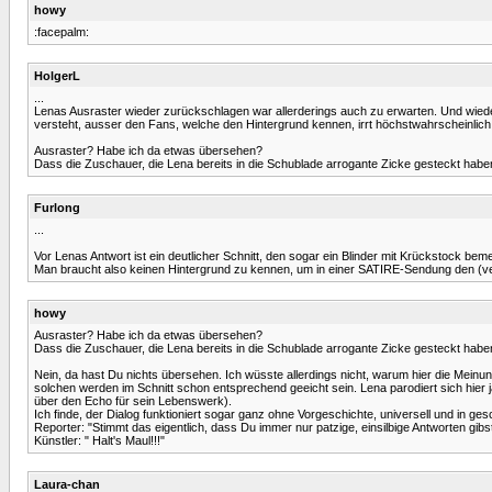
howy
:facepalm:
HolgerL
...
Lenas Ausraster wieder zurückschlagen war allerderings auch zu erwarten. Und wieder 
versteht, ausser den Fans, welche den Hintergrund kennen, irrt höchstwahrscheinlich
Ausraster? Habe ich da etwas übersehen?
Dass die Zuschauer, die Lena bereits in die Schublade arrogante Zicke gesteckt haben,
Furlong
...
Vor Lenas Antwort ist ein deutlicher Schnitt, den sogar ein Blinder mit Krückstock beme
Man braucht also keinen Hintergrund zu kennen, um in einer SATIRE-Sendung den (ver
howy
Ausraster? Habe ich da etwas übersehen?
Dass die Zuschauer, die Lena bereits in die Schublade arrogante Zicke gesteckt haben,
Nein, da hast Du nichts übersehen. Ich wüsste allerdings nicht, warum hier die Meinung
solchen werden im Schnitt schon entsprechend geeicht sein. Lena parodiert sich hier j
über den Echo für sein Lebenswerk).
Ich finde, der Dialog funktioniert sogar ganz ohne Vorgeschichte, universell und in ge
Reporter: "Stimmt das eigentlich, dass Du immer nur patzige, einsilbige Antworten gibs
Künstler: " Halt's Maul!!!"
Laura-chan