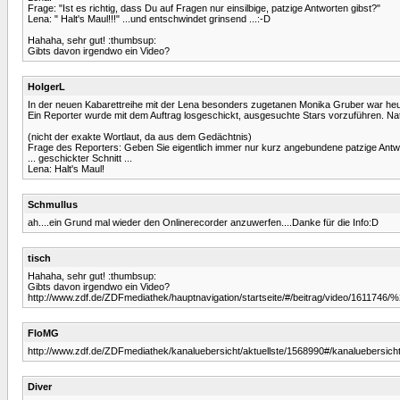
Frage: "Ist es richtig, dass Du auf Fragen nur einsilbige, patzige Antworten gibst?"
Lena: " Halt's Maul!!!" ...und entschwindet grinsend ...:-D
Hahaha, sehr gut! :thumbsup:
Gibts davon irgendwo ein Video?
HolgerL
In der neuen Kabarettreihe mit der Lena besonders zugetanen Monika Gruber war h
Ein Reporter wurde mit dem Auftrag losgeschickt, ausgesuchte Stars vorzuführen. Natü
(nicht der exakte Wortlaut, da aus dem Gedächtnis)
Frage des Reporters: Geben Sie eigentlich immer nur kurz angebundene patzige Ant
... geschickter Schnitt ...
Lena: Halt's Maul!
Schmullus
ah....ein Grund mal wieder den Onlinerecorder anzuwerfen....Danke für die Info:D
tisch
Hahaha, sehr gut! :thumbsup:
Gibts davon irgendwo ein Video?
http://www.zdf.de/ZDFmediathek/hauptnavigation/startseite/#/beitrag/video/1611746
FloMG
http://www.zdf.de/ZDFmediathek/kanaluebersicht/aktuellste/1568990#/kanaluebersicht
Diver