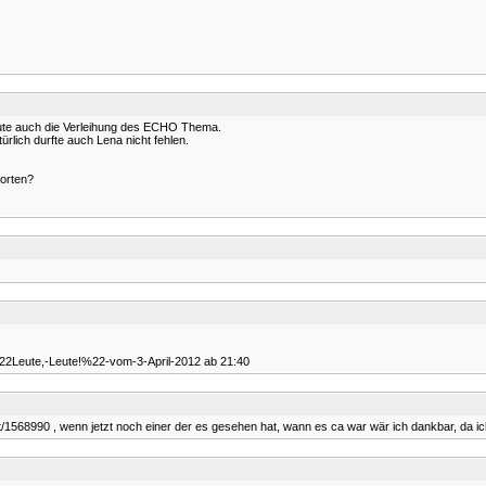
eute auch die Verleihung des ECHO Thema.
rlich durfte auch Lena nicht fehlen.
worten?
/%22Leute,-Leute!%22-vom-3-April-2012 ab 21:40
/1568990 , wenn jetzt noch einer der es gesehen hat, wann es ca war wär ich dankbar, da i