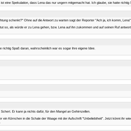
ist eine Spekulation, dass Lena das nur ungern mitgemacht hat. Ich glaube, sie hatte richtig
tung schenkt?" Ohne auf die Antwort zu warten sagt der Reporter "Ach ja, ich komm, Lena"
t so, als würde er zu Lena gehen, bzw. Lena auf ihn zukommen und auf seinen Ruf antworten ("
te richtig Spaß daran, wahrscheinlich war es sogar ihre eigene Idee.
Schert. Er kann ja nichts dafür, für den Mangel an Gehirnzellen.
ein Körnchen in die Schale der Waage mit der Aufschrift "Unbeliebtheit". Jetzt könnt ihr wi
.