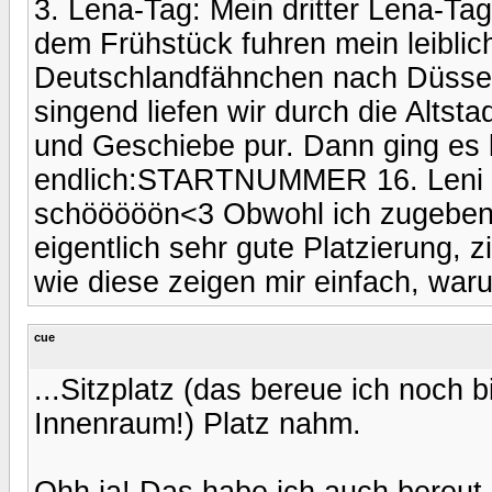
3. Lena-Tag: Mein dritter Lena-Ta
dem Frühstück fuhren mein leiblich
Deutschlandfähnchen nach Düssel
singend liefen wir durch die Alts
und Geschiebe pur. Dann ging es l
endlich:STARTNUMMER 16. Leni mi
schööööön<3 Obwohl ich zugeben 
eigentlich sehr gute Platzierung, 
wie diese zeigen mir einfach, war
cue
...Sitzplatz (das bereue ich noch 
Innenraum!) Platz nahm.
Ohh ja! Das habe ich auch bereut.