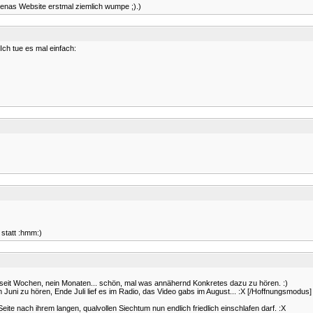
 Lenas Website erstmal ziemlich wumpe ;).)
Ich tue es mal einfach:
 statt :hmm:)
n seit Wochen, nein Monaten... schön, mal was annähernd Konkretes dazu zu hören. :)
uni zu hören, Ende Juli lief es im Radio, das Video gabs im August... :X [/Hoffnungsmodus]
Seite nach ihrem langen, qualvollen Siechtum nun endlich friedlich einschlafen darf. :X