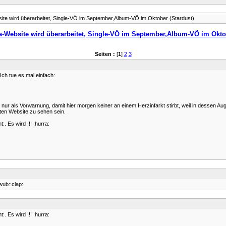
te wird überarbeitet, Single-VÖ im September,Album-VÖ im Oktober (Stardust)
a-Website wird überarbeitet, Single-VÖ im September,Album-VÖ im Oktob
Seiten :
[
1
]
2
3
Ich tue es mal einfach:
 als Vorwarnung, damit hier morgen keiner an einem Herzinfarkt stirbt, weil in dessen Augen L
eten Website zu sehen sein.
. Es wird !!! :hurra:
wub::clap:
. Es wird !!! :hurra: