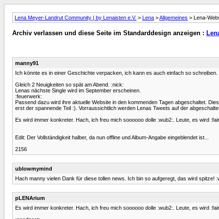
Lena Meyer-Landrut Community | by Lenaisten e.V.
>
Lena
>
Allgemeines
> Lena-Websi
Archiv verlassen und diese Seite im Standarddesign anzeigen :
Len
manny91
Ich könnte es in einer Geschichte verpacken, ich kann es auch einfach so schreiben. 
Gleich 2 Neuigkeiten so spät am Abend. :nick:
Lenas nächste Single wird im September erscheinen.
:feuerwerk:
Passend dazu wird ihre aktuelle Website in den kommenden Tagen abgeschaltet. Dies nur
erst der spannende Teil :). Vorraussichtlich werden Lenas Tweets auf der abgeschalt
Es wird immer konkreter. Hach, ich freu mich soooooo dolle :wub2:. Leute, es wird :faint:
Edit: Der Vollständigkeit halber, da nun offline und Album-Angabe eingeblendet ist...
2156
ublowmymind
Hach manny vielen Dank für diese tollen news. Ich bin so aufgeregt, das wird spitze! :
pLENArium
Es wird immer konkreter. Hach, ich freu mich soooooo dolle :wub2:. Leute, es wird :faint: