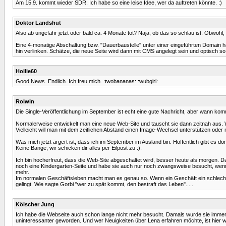
Am 15.9. kommt wieder SDR. Ich habe so eine leise Idee, wer da auftreten könnte. :)
Doktor Landshut
Also ab ungefähr jetzt oder bald ca. 4 Monate tot? Naja, ob das so schlau ist. Obwohl, 
Eine 4-monatige Abschaltung bzw. "Dauerbaustelle" unter einer eingeführten Domain h
hin verlinken. Schätze, die neue Seite wird dann mit CMS angelegt sein und optisch 
Hollie60
Good News. Endlich. Ich freu mich. :twobananas: :wubgirl:
Rolwin
Die Single-Veröffentlichung im September ist echt eine gute Nachricht, aber wann 
Normalerweise entwickelt man eine neue Web-Site und tauscht sie dann zeitnah au
Vielleicht will man mit dem zeitlichen Abstand einen Image-Wechsel unterstützen oder
Was mich jetzt ärgert ist, dass ich im September im Ausland bin. Hoffentlich gibt es do
Keine Bange, wir schicken dir alles per Eilpost zu :).
Ich bin hocherfreut, dass die Web-Site abgeschaltet wird, besser heute als morgen. Das
noch eine Kindergarten-Seite und habe sie auch nur noch zwangsweise besucht, wenn 
mehr.
Im normalen Geschäftsleben macht man es genau so. Wenn ein Geschäft ein schlechtes
gelingt. Wie sagte Gorbi "wer zu spät kommt, den bestraft das Leben".....
Kölscher Jung
Ich habe die Webseite auch schon lange nicht mehr besucht. Damals wurde sie immerh
uninteressanter geworden. Und wer Neuigkeiten über Lena erfahren möchte, ist hier 