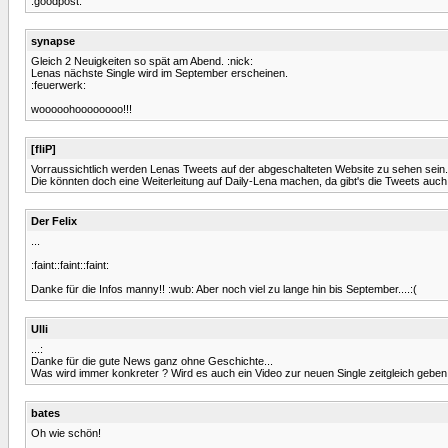
:goodpost:
synapse
Gleich 2 Neuigkeiten so spät am Abend. :nick:
Lenas nächste Single wird im September erscheinen.
:feuerwerk:
wooooohoooooooo!!!
[fliP]
Vorraussichtlich werden Lenas Tweets auf der abgeschalteten Website zu sehen sein.
Die könnten doch eine Weiterleitung auf Daily-Lena machen, da gibt's die Tweets auch
Der Felix
...
:faint::faint::faint:
Danke für die Infos manny!! :wub: Aber noch viel zu lange hin bis September....:(
Ulli
...:
Danke für die gute News ganz ohne Geschichte...
Was wird immer konkreter ? Wird es auch ein Video zur neuen Single zeitgleich geben
bates
Oh wie schön!