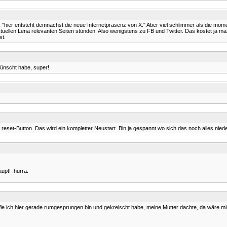
"hier entsteht demnächst die neue Internetpräsenz von X." Aber viel schlimmer als die mome
tuellen Lena relevanten Seiten stünden. Also wenigstens zu FB und Twitter. Das kostet ja ma
st.
wünscht habe, super!
m reset-Button. Das wird ein kompletter Neustart. Bin ja gespannt wo sich das noch alles nied
upt! :hurra:
:D Wie ich hier gerade rumgesprungen bin und gekreischt habe, meine Mutter dachte, da wäre m