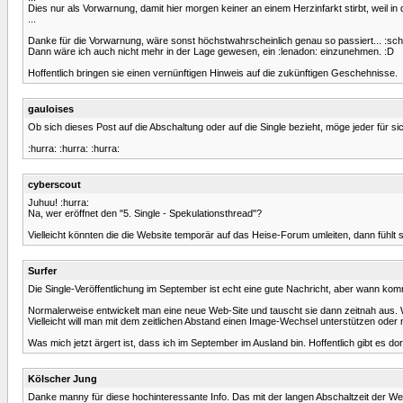
Dies nur als Vorwarnung, damit hier morgen keiner an einem Herzinfarkt stirbt, weil in
...
Danke für die Vorwarnung, wäre sonst höchstwahrscheinlich genau so passiert... :sc
Dann wäre ich auch nicht mehr in der Lage gewesen, ein :lenadon: einzunehmen. :D
Hoffentlich bringen sie einen vernünftigen Hinweis auf die zukünftigen Geschehnisse.
gauloises
Ob sich dieses Post auf die Abschaltung oder auf die Single bezieht, möge jeder für si
:hurra: :hurra: :hurra:
cyberscout
Juhuu! :hurra:
Na, wer eröffnet den "5. Single - Spekulationsthread"?
Vielleicht könnten die die Website temporär auf das Heise-Forum umleiten, dann fühlt s
Surfer
Die Single-Veröffentlichung im September ist echt eine gute Nachricht, aber wann 
Normalerweise entwickelt man eine neue Web-Site und tauscht sie dann zeitnah au
Vielleicht will man mit dem zeitlichen Abstand einen Image-Wechsel unterstützen oder
Was mich jetzt ärgert ist, dass ich im September im Ausland bin. Hoffentlich gibt es do
Kölscher Jung
Danke manny für diese hochinteressante Info. Das mit der langen Abschaltzeit der Webs