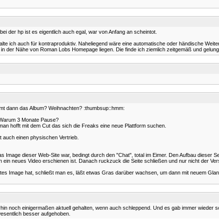
bei der hp ist es eigentlich auch egal, war von Anfang an scheintot.
alte ich auch für kontraproduktiv. Naheliegend wäre eine automatische oder händische Weite
so in der Nähe von Roman Lobs Homepage liegen. Die finde ich ziemlich zeitgemäß und gelung
kommt dann das Album? Weihnachten? :thumbsup::hmm:
s. Warum 3 Monate Pause?
 man hofft mit dem Cut das sich die Freaks eine neue Plattform suchen.
rt auch einen physischen Vertrieb.
 Image dieser Web-Site war, bedingt durch den "Chat", total im Eimer. Den Aufbau dieser Seite
ein neues Video erschienen ist. Danach ruckzuck die Seite schließen und nur nicht der Ve
 Image hat, schließt man es, läßt etwas Gras darüber wachsen, um dann mit neuem Glanz dur
in noch einigermaßen aktuell gehalten, wenn auch schleppend. Und es gab immer wieder schö
wesentlich besser aufgehoben.