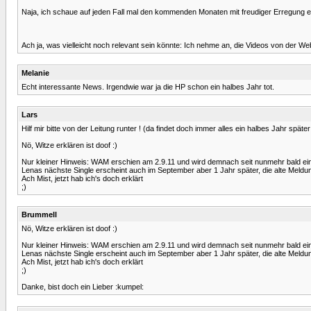
Naja, ich schaue auf jeden Fall mal den kommenden Monaten mit freudiger Erregung en
Ach ja, was vielleicht noch relevant sein könnte: Ich nehme an, die Videos von der W
Melanie
Echt interessante News. Irgendwie war ja die HP schon ein halbes Jahr tot.
Lars
Hilf mir bitte von der Leitung runter ! (da findet doch immer alles ein halbes Jahr später
Nö, Witze erklären ist doof :)
Nur kleiner Hinweis: WAM erschien am 2.9.11 und wird demnach seit nunmehr bald ein
Lenas nächste Single erscheint auch im September aber 1 Jahr später, die alte Meldung
Ach Mist, jetzt hab ich's doch erklärt
;)
Brummell
Nö, Witze erklären ist doof :)
Nur kleiner Hinweis: WAM erschien am 2.9.11 und wird demnach seit nunmehr bald ein
Lenas nächste Single erscheint auch im September aber 1 Jahr später, die alte Meldung
Ach Mist, jetzt hab ich's doch erklärt
;)
Danke, bist doch ein Lieber :kumpel: