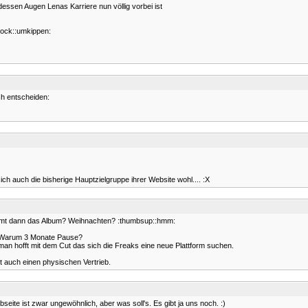
 dessen Augen Lenas Karriere nun völlig vorbei ist
hock::umkippen:
ch entscheiden:
ich auch die bisherige Hauptzielgruppe ihrer Website wohl.... :X
kommt dann das Album? Weihnachten? :thumbsup::hmm:
s. Warum 3 Monate Pause?
 man hofft mit dem Cut das sich die Freaks eine neue Plattform suchen.
rt auch einen physischen Vertrieb.
eite ist zwar ungewöhnlich, aber was soll's. Es gibt ja uns noch. :)