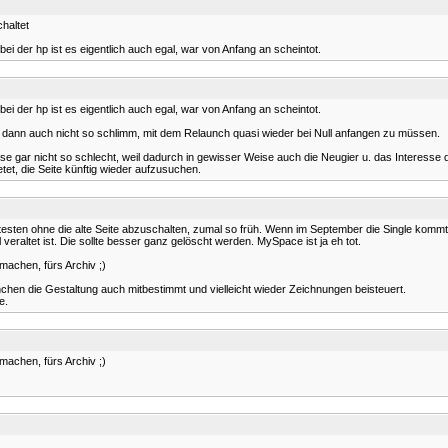
haltet
bei der hp ist es eigentlich auch egal, war von Anfang an scheintot.
bei der hp ist es eigentlich auch egal, war von Anfang an scheintot.
s dann auch nicht so schlimm, mit dem Relaunch quasi wieder bei Null anfangen zu müssen.
ise gar nicht so schlecht, weil dadurch in gewisser Weise auch die Neugier u. das Interesse
etet, die Seite künftig wieder aufzusuchen.
testen ohne die alte Seite abzuschalten, zumal so früh. Wenn im September die Single komm
veraltet ist. Die sollte besser ganz gelöscht werden. MySpace ist ja eh tot.
machen, fürs Archiv ;)
nchen die Gestaltung auch mitbestimmt und vielleicht wieder Zeichnungen beisteuert.
e.
machen, fürs Archiv ;)