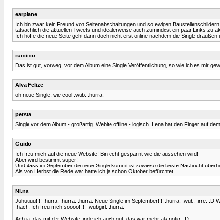
earplane
Ich bin zwar kein Freund von Seitenabschaltungen und so ewigen Baustellenschildern. 
tatsächlich die aktuellen Tweets und idealerweise auch zumindest ein paar Links zu ak
Ich hoffe die neue Seite geht dann doch nicht erst online nachdem die Single draußen i
rumimo
Das ist gut, vorweg, vor dem Album eine Single Veröffentlichung, so wie ich es mir ge
Alva Felize
oh neue Single, wie cool :wub: :hurra:
petsta
Single vor dem Album - großartig. Webite offline - logisch. Lena hat den Finger auf de
Guido
Ich freu mich auf die neue Website! Bin echt gespannt wie die aussehen wird!
Aber wird bestimmt super!
Und dass im September die neue Single kommt ist sowieso die beste Nachricht überha
Als von Herbst die Rede war hatte ich ja schon Oktober befürchtet.
Ni.na
Juhuuuu!!!! :hurra: :hurra: :hurra: Neue Single im September!!!! :hurra: :wub: :irre: 
:hach: Ich freu mich soooo!!!!! :wubgirl: :hurra:
Ach ja, das mit der Website finde ich auch gut, das war mehr als nötig. :D