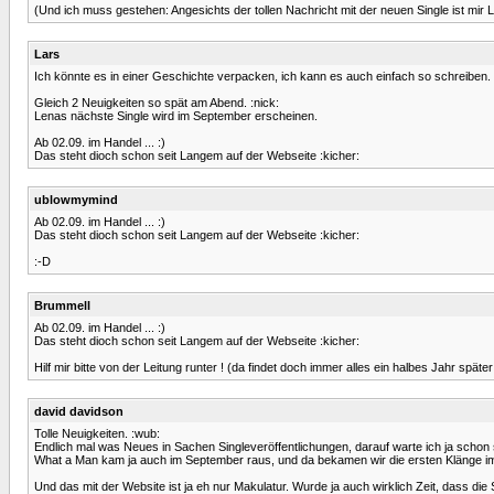
(Und ich muss gestehen: Angesichts der tollen Nachricht mit der neuen Single ist mir
Lars
Ich könnte es in einer Geschichte verpacken, ich kann es auch einfach so schreiben. 
Gleich 2 Neuigkeiten so spät am Abend. :nick:
Lenas nächste Single wird im September erscheinen.
Ab 02.09. im Handel ... :)
Das steht dioch schon seit Langem auf der Webseite :kicher:
ublowmymind
Ab 02.09. im Handel ... :)
Das steht dioch schon seit Langem auf der Webseite :kicher:
:-D
Brummell
Ab 02.09. im Handel ... :)
Das steht dioch schon seit Langem auf der Webseite :kicher:
Hilf mir bitte von der Leitung runter ! (da findet doch immer alles ein halbes Jahr später
david davidson
Tolle Neuigkeiten. :wub:
Endlich mal was Neues in Sachen Singleveröffentlichungen, darauf warte ich ja scho
What a Man kam ja auch im September raus, und da bekamen wir die ersten Klänge im J
Und das mit der Website ist ja eh nur Makulatur. Wurde ja auch wirklich Zeit, dass die 