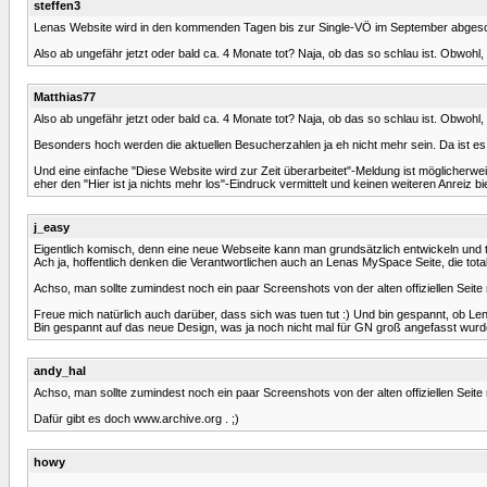
steffen3
Lenas Website wird in den kommenden Tagen bis zur Single-VÖ im September abgesc
Also ab ungefähr jetzt oder bald ca. 4 Monate tot? Naja, ob das so schlau ist. Obwohl, 
Matthias77
Also ab ungefähr jetzt oder bald ca. 4 Monate tot? Naja, ob das so schlau ist. Obwohl, 
Besonders hoch werden die aktuellen Besucherzahlen ja eh nicht mehr sein. Da ist e
Und eine einfache "Diese Website wird zur Zeit überarbeitet"-Meldung ist möglicherwe
eher den "Hier ist ja nichts mehr los"-Eindruck vermittelt und keinen weiteren Anreiz bi
j_easy
Eigentlich komisch, denn eine neue Webseite kann man grundsätzlich entwickeln und 
Ach ja, hoffentlich denken die Verantwortlichen auch an Lenas MySpace Seite, die total 
Achso, man sollte zumindest noch ein paar Screenshots von der alten offiziellen Seite 
Freue mich natürlich auch darüber, dass sich was tuen tut :) Und bin gespannt, ob Le
Bin gespannt auf das neue Design, was ja noch nicht mal für GN groß angefasst wurd
andy_hal
Achso, man sollte zumindest noch ein paar Screenshots von der alten offiziellen Seite 
Dafür gibt es doch www.archive.org . ;)
howy
...