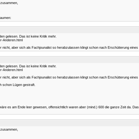
os zusammen,
daumen:
n gelesen. Das ist keine Kritik mehr.
er-Anderen.html
er nicht, aber sich als Fachjounalist so herabzulassen klingt schon nach Erschütterung eines
n gelesen. Das ist keine Kritik mehr.
er-Anderen.html
er nicht, aber sich als Fachjounalist so herabzulassen klingt schon nach Erschütterung eines
eh schon Lügen gestraft.
 wäre es am Ende leer gewesen, offensichtlich waren aber (mind.) 600 die ganze Zeit da. Dass
os zusammen,