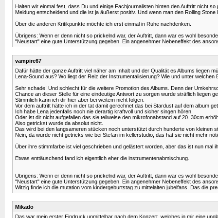
Halten wir einmal fest, dass Du und einige Fachjournalisten hinten den Auftritt nicht 
Meldung entscheidend und die ist ja äußerst positiv. Und wenn man den Rolling Ston
Über die anderen Kritikpunkte möchte ich erst einmal in Ruhe nachdenken.
Übrigens: Wenn er denn nicht so prickelnd war, der Auftritt, dann war es wohl besond
"Neustart" eine gute Unterstützung gegeben. Ein angenehmer Nebeneffekt des ansonst
vampire67
Dafür hätte der ganze Auftritt viel näher am Inhalt und der Qualität es Albums lieg
Lena-Sound aus? Wo liegt der Reiz der Instrumentalisierung? Wie und unter welchen 
Sehr schade! Und schlecht für die weitere Promotion des Albums. Denn der Umkehrsc
Chance an dieser Stelle für eine eindeutige Antwort zu sorgen wurde sträflich liegen g
Stimmlich kann ich dir hier aber bei weitem nicht folgen.
Vor dem auftritt hätte ich in der tat damit gerechnet das bei Stardust auf dem album g
Ich habe Lena jedenfalls noch nie derartig kraftvoll und sicher singen hören.
Oder ist dir nicht aufgefallen das sie teilweise den mikrofonabstand auf 20..30cm erh
Also getrickst wurde da absolut nicht.
Das wird bei den langsameren stücken noch unterstützt durch hunderte von kleinen st
Nein, da wurde nicht getricks wie bei Stefan im kellerstudio, das hat sie nicht mehr nöti
Über ihre stimmfarbe ist viel geschrieben und gelästert worden, aber das ist nun mal i
Etwas enttäuschend fand ich eigentlich eher die instrumentenabmischung.
Übrigens: Wenn er denn nicht so prickelnd war, der Auftritt, dann war es wohl besond
"Neustart" eine gute Unterstützung gegeben. Ein angenehmer Nebeneffekt des ansonst
Witzig finde ich die mutation vom kindergeburtstag zu mittelalten jubelfans. Das die pres
Mikado
Das war mein erster Eindruck unmittelbar nach dem Konzert, welches in mir eine unglau