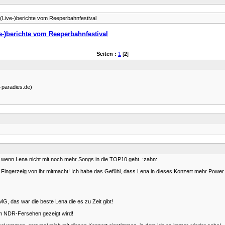
(Live-)berichte vom Reeperbahnfestival
e-)berichte vom Reeperbahnfestival
Seiten :
1
[
2
]
-paradies.de)
in, wenn Lena nicht mit noch mehr Songs in die TOP10 geht. :zahn:
Fingerzeig von ihr mitmacht! Ich habe das Gefühl, dass Lena in dieses Konzert mehr Power vo
, das war die beste Lena die es zu Zeit gibt!
im NDR-Fersehen gezeigt wird!