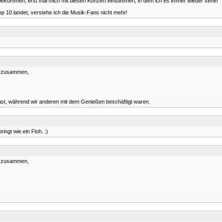
ekommen, erst mal mich mit diesen Konzert einstimmen, in dem ich es immer wieder sehe!
 10 landet, verstehe ich die Musik-Fans nicht mehr!
os zusammen,
st, während wir anderen mit dem Genießen beschäftigt waren.
ngt wie ein Floh. :)
os zusammen,