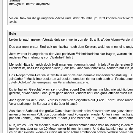
Stardust
http://youtu.be/r86Yu6jb8VM
Vielen Dank für die gelungenen Videos und Bilder. :thumbsup: Jetzt können auch wir 
:wub:
Eule
Leider ist nach meinem Verständnis sehr wenig von der Strahlkraft der Album-Version
Das war mein erster Eindruck unmittelbar nach dem Konzert, welches in mir eine unglau
Jetzt werdet ihr angesichts der viele positiven Erlebnisberichte hier fragen, warum ei
anderen Wahrnehmung von „Wahrheit“ führt.
Mensch! Hätte ich mich doch bloß unter euch gemischt und mir (als „Fan der ersten S
Problem ist, dass ich eigentlich kein „Fan“ (im Sinne von fanatisch), sondern nur ei
Das Reeperbahn-Festival ist weitaus mehr als eine normale Konzertveranstaltung. Es is
„einfachen“ Musik-Interessierten adressiert, sondern richtet sich auch an Produzent
„Stell-Dich-Ein“ der europäischen Veranstaltungsszene.
Es ist halt ein Geschäft – ein sehr großes sogar! Deshalb war mir klar, wie wichtig L
gereifte, erwachsene Lena, jetzt ganz anders. Zudem hat Lena ganz offensichtlich ein
Alle Signale für den Lena-Express stehen also eigentlich auf „Freie-Fahrt“. Insbeso
Veranstaltungen in Europa und darüber hinaus?
Aus dieser Sicht auf das große Ganze hatte ich mir beim Konzert bewusst ganz hinten e
mitten unter einem Pulk von Journalisten und Fotografen wieder. Unter ihnen machte i
passen könnte „Lena triumphiert...“ oder „Lena verkackt...“. (Hahah...siehe Überschrift
Nun, um es Kurz zu machen: Was ich so mitbekommen habe wird ab Montag in den meist
funktioniert, aber schon 10 Meter weiter hinten nicht mehr. Und das lag nicht nur an de
es an der Akustik, wenn es einige als sehr schrill empfunden haben. Wahrscheinlich hat