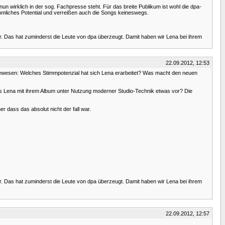
nun wirklich in der sog. Fachpresse steht. Für das breite Publikum ist wohl die dpa-
mmliches Potential und verreißen auch die Songs keineswegs.
ar. Das hat zuminderst die Leute von dpa überzeugt. Damit haben wir Lena bei ihrem
22.09.2012, 12:53
n gewesen: Welches Stimmpotenzial hat sich Lena erarbeitet? Was macht den neuen
ns Lena mit ihrem Album unter Nutzung moderner Studio-Technik etwas vor? Die
r dass das absolut nicht der fall war.
ar. Das hat zuminderst die Leute von dpa überzeugt. Damit haben wir Lena bei ihrem
22.09.2012, 12:57