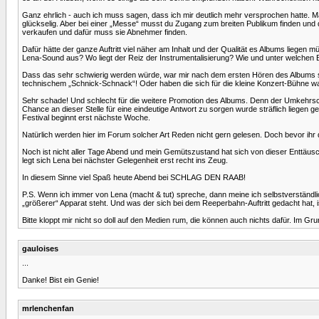
Ganz ehrlich - auch ich muss sagen, dass ich mir deutlich mehr versprochen hatte. Ma
glückselig. Aber bei einer „Messe“ musst du Zugang zum breiten Publikum finden und 
verkaufen und dafür muss sie Abnehmer finden.
Dafür hätte der ganze Auftritt viel näher am Inhalt und der Qualität es Albums lieg
Lena-Sound aus? Wo liegt der Reiz der Instrumentalisierung? Wie und unter welchen 
Dass das sehr schwierig werden würde, war mir nach dem ersten Hören des Albums sch
technischem „Schnick-Schnack“! Oder haben die sich für die kleine Konzert-Bühne was
Sehr schade! Und schlecht für die weitere Promotion des Albums. Denn der Umkehrsc
Chance an dieser Stelle für eine eindeutige Antwort zu sorgen wurde sträflich liege
Festival beginnt erst nächste Woche.
Natürlich werden hier im Forum solcher Art Reden nicht gern gelesen. Doch bevor ihr 
Noch ist nicht aller Tage Abend und mein Gemütszustand hat sich von dieser Enttäusch
legt sich Lena bei nächster Gelegenheit erst recht ins Zeug.
In diesem Sinne viel Spaß heute Abend bei SCHLAG DEN RAAB!
P.S. Wenn ich immer von Lena (macht & tut) spreche, dann meine ich selbstverständlic
„größerer“ Apparat steht. Und was der sich bei dem Reeperbahn-Auftritt gedacht hat, i
Bitte kloppt mir nicht so doll auf den Medien rum, die können auch nichts dafür. Im G
gauloises
...
Danke! Bist ein Genie!
mrlenchenfan