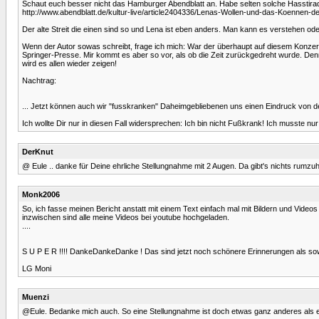
Schaut euch besser nicht das Hamburger Abendblatt an. Habe selten solche Hasstirade
http://www.abendblatt.de/kultur-live/article2404336/Lenas-Wollen-und-das-Koennen-d
Der alte Streit die einen sind so und Lena ist eben anders. Man kann es verstehen od
Wenn der Autor sowas schreibt, frage ich mich: War der überhaupt auf diesem Konzert u
Springer-Presse. Mir kommt es aber so vor, als ob die Zeit zurückgedreht wurde. De
wird es allen wieder zeigen!
Nachtrag:
... Jetzt können auch wir "fusskranken" Daheimgebliebenen uns einen Eindruck von de
Ich wollte Dir nur in diesen Fall widersprechen: Ich bin nicht Fußkrank! Ich musste nur
DerKnut
@ Eule .. danke für Deine ehrliche Stellungnahme mit 2 Augen. Da gibt's nichts rumzuh
Monk2006
So, ich fasse meinen Bericht anstatt mit einem Text einfach mal mit Bildern und Vide
inzwischen sind alle meine Videos bei youtube hochgeladen.
....
S U P E R !!!! DankeDankeDanke ! Das sind jetzt noch schönere Erinnerungen als sow
LG Moni
Muenzi
@Eule. Bedanke mich auch. So eine Stellungnahme ist doch etwas ganz anderes als ein