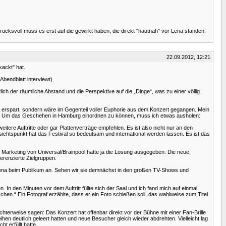
cksvoll muss es erst auf die gewirkt haben, die direkt "hautnah" vor Lena standen.
22.09.2012, 12:21
ackt" hat.
bendblatt interviewt).
lich der räumliche Abstand und die Perspektive auf die „Dinge“, was zu einer völlig
g erspart, sondern wäre im Gegenteil voller Euphorie aus dem Konzert gegangen. Mein
frech:. Um das Geschehen in Hamburg einordnen zu können, muss ich etwas ausholen:
tere Auftritte oder gar Plattenverträge empfehlen. Es ist also nicht nur an den
ichtspunkt hat das Festival so bedeutsam und international werden lassen. Es ist das
as Marketing von Universal/Brainpool hatte ja die Losung ausgegeben: Die neue,
erenzierte Zielgruppen.
e Lena beim Publikum an. Sehen wir sie demnächst in den großen TV-Shows und
In den Minuten vor dem Auftritt füllte sich der Saal und ich fand mich auf einmal
hen.“ Ein Fotograf erzählte, dass er ein Foto schießen soll, das wahlweise zum Titel
terweise sagen: Das Konzert hat offenbar direkt vor der Bühne mit einer Fan-Brille
eihen deutlich geleert hatten und neue Besucher gleich wieder abdrehten. Vielleicht lag
t erfüllt hatte.