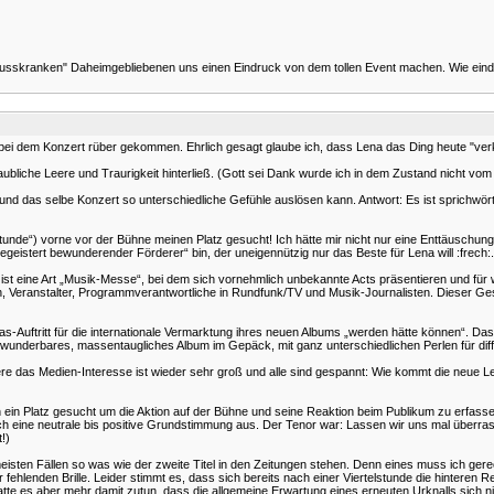
"fusskranken" Daheimgebliebenen uns einen Eindruck von dem tollen Event machen. Wie eindru
 bei dem Konzert rüber gekommen. Ehrlich gesagt glaube ich, dass Lena das Ding heute "verk
bliche Leere und Traurigkeit hinterließ. (Gott sei Dank wurde ich in dem Zustand nicht vom A
n und das selbe Konzert so unterschiedliche Gefühle auslösen kann. Antwort: Es ist sprichwört
tunde“) vorne vor der Bühne meinen Platz gesucht! Ich hätte mir nicht nur eine Enttäuschun
n „begeistert bewunderender Förderer“ bin, der uneigennützig nur das Beste für Lena will :
t eine Art „Musik-Messe“, bei dem sich vornehmlich unbekannte Acts präsentieren und für wei
en, Veranstalter, Programmverantwortliche in Rundfunk/TV und Musik-Journalisten. Dieser Ges
enas-Auftritt für die internationale Vermarktung ihres neuen Albums „werden hätte können“. D
 wunderbares, massentaugliches Album im Gepäck, mit ganz unterschiedlichen Perlen für diff
ndere das Medien-Interesse ist wieder sehr groß und alle sind gespannt: Wie kommt die neu
in Platz gesucht um die Aktion auf der Bühne und seine Reaktion beim Publikum zu erfassen. 
ch eine neutrale bis positive Grundstimmung aus. Der Tenor war: Lassen wir uns mal überrasc
!)
en Fällen so was wie der zweite Titel in den Zeitungen stehen. Denn eines muss ich gerech
r fehlenden Brille. Leider stimmt es, dass sich bereits nach einer Viertelstunde die hinteren R
te es aber mehr damit zutun, dass die allgemeine Erwartung eines erneuten Urknalls sich nich