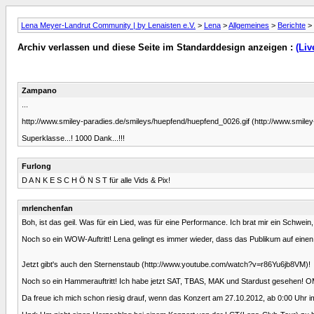
Lena Meyer-Landrut Community | by Lenaisten e.V.
>
Lena
>
Allgemeines
>
Berichte
> 
Archiv verlassen und diese Seite im Standarddesign anzeigen :
(Liv
Zampano
...
http://www.smiley-paradies.de/smileys/huepfend/huepfend_0026.gif (http://www.smiley
Superklasse...! 1000 Dank...!!!
Furlong
D A N K E S C H Ö N S T für alle Vids & Pix!
mrlenchenfan
Boh, ist das geil. Was für ein Lied, was für eine Performance. Ich brat mir ein Schwe
Noch so ein WOW-Auftritt! Lena gelingt es immer wieder, dass das Publikum auf einen 
Jetzt gibt's auch den Sternenstaub (http://www.youtube.com/watch?v=r86Yu6jb8VM)!
Noch so ein Hammerauftritt! Ich habe jetzt SAT, TBAS, MAK und Stardust gesehen! OMG
Da freue ich mich schon riesig drauf, wenn das Konzert am 27.10.2012, ab 0:00 Uhr 