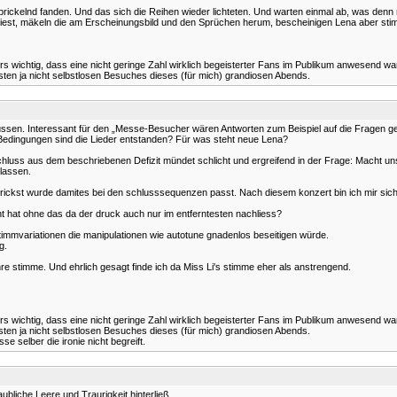
so prickelnd fanden. Und das sich die Reihen wieder lichteten. Und warten einmal ab, was denn 
e liest, mäkeln die am Erscheinungsbild und den Sprüchen herum, bescheinigen Lena aber sti
ers wichtig, dass eine nicht geringe Zahl wirklich begeisterter Fans im Publikum anwesend w
en ja nicht selbstlosen Besuches dieses (für mich) grandiosen Abends.
en müssen. Interessant für den „Messe-Besucher wären Antworten zum Beispiel auf die Frage
Bedingungen sind die Lieder entstanden? Für was steht neue Lena?
hluss aus dem beschriebenen Defizit mündet schlicht und ergreifend in der Frage: Macht u
elassen.
etrickst wurde damites bei den schlusssequenzen passt. Nach diesem konzert bin ich mir siche
öht hat ohne das da der druck auch nur im entferntesten nachliess?
immvariationen die manipulationen wie autotune gnadenlos beseitigen würde.
g.
hre stimme. Und ehrlich gesagt finde ich da Miss Li's stimme eher als anstrengend.
ers wichtig, dass eine nicht geringe Zahl wirklich begeisterter Fans im Publikum anwesend w
en ja nicht selbstlosen Besuches dieses (für mich) grandiosen Abends.
se selber die ironie nicht begreift.
bliche Leere und Traurigkeit hinterließ.