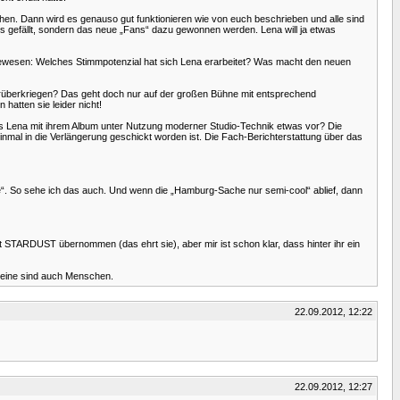
chen. Dann wird es genauso gut funktionieren wie von euch beschrieben und alle sind
ns gefällt, sondern das neue „Fans“ dazu gewonnen werden. Lena will ja etwas
n gewesen: Welches Stimmpotenzial hat sich Lena erarbeitet? Was macht den neuen
 rüberkriegen? Das geht doch nur auf der großen Bühne mit entsprechend
atten sie leider nicht!
ns Lena mit ihrem Album unter Nutzung moderner Studio-Technik etwas vor? Die
nmal in die Verlängerung geschickt worden ist. Die Fach-Berichterstattung über das
ere“. So sehe ich das auch. Und wenn die „Hamburg-Sache nur semi-cool“ ablief, dann
t STARDUST übernommen (das ehrt sie), aber mir ist schon klar, dass hinter ihr ein
hweine sind auch Menschen.
22.09.2012, 12:22
22.09.2012, 12:27