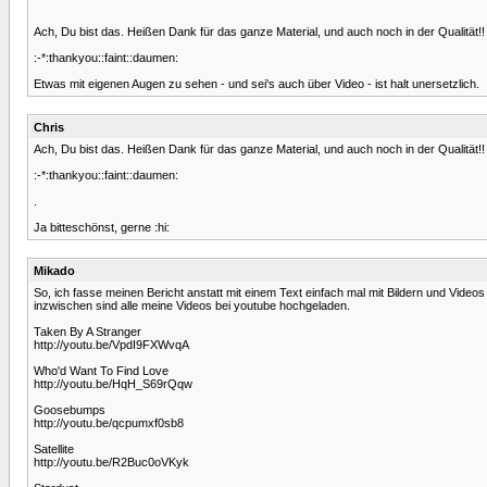
Ach, Du bist das. Heißen Dank für das ganze Material, und auch noch in der Qualität!!
:-*:thankyou::faint::daumen:
Etwas mit eigenen Augen zu sehen - und sei's auch über Video - ist halt unersetzlich.
Chris
Ach, Du bist das. Heißen Dank für das ganze Material, und auch noch in der Qualität!!
:-*:thankyou::faint::daumen:
.
Ja bitteschönst, gerne :hi:
Mikado
So, ich fasse meinen Bericht anstatt mit einem Text einfach mal mit Bildern und Vide
inzwischen sind alle meine Videos bei youtube hochgeladen.
Taken By A Stranger
http://youtu.be/VpdI9FXWvqA
Who'd Want To Find Love
http://youtu.be/HqH_S69rQqw
Goosebumps
http://youtu.be/qcpumxf0sb8
Satellite
http://youtu.be/R2Buc0oVKyk