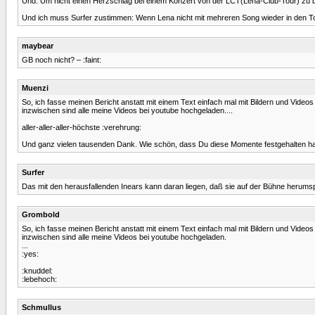
Und: Um nicht einen Herzschlag bei einem Konzert von der LCT(Lena-Club-Tour) zu b
Und ich muss Surfer zustimmen: Wenn Lena nicht mit mehreren Song wieder in den Top
maybear
GB noch nicht? – :faint:
Muenzi
So, ich fasse meinen Bericht anstatt mit einem Text einfach mal mit Bildern und Vide
inzwischen sind alle meine Videos bei youtube hochgeladen....
aller-aller-aller-höchste :verehrung:
Und ganz vielen tausenden Dank. Wie schön, dass Du diese Momente festgehalten ha
Surfer
Das mit den herausfallenden Inears kann daran liegen, daß sie auf der Bühne herumspri
Grombold
So, ich fasse meinen Bericht anstatt mit einem Text einfach mal mit Bildern und Vide
inzwischen sind alle meine Videos bei youtube hochgeladen.
...
:yes:
:knuddel:
:lebehoch:
Schmullus