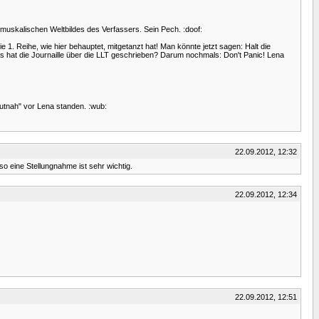
 muskalischen Weltbildes des Verfassers. Sein Pech. :doof:
1. Reihe, wie hier behauptet, mitgetanzt hat! Man könnte jetzt sagen: Halt die
 hat die Journaille über die LLT geschrieben? Darum nochmals: Don't Panic! Lena
autnah" vor Lena standen. :wub:
22.09.2012, 12:32
so eine Stellungnahme ist sehr wichtig.
22.09.2012, 12:34
22.09.2012, 12:51