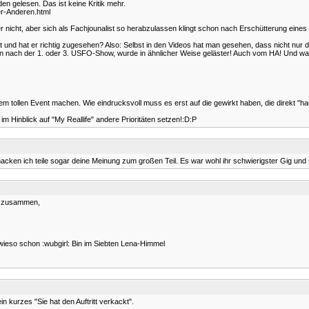
n gelesen. Das ist keine Kritik mehr.
er-Anderen.html
er nicht, aber sich als Fachjounalist so herabzulassen klingt schon nach Erschütterung eines
nd hat er richtig zugesehen? Also: Selbst in den Videos hat man gesehen, dass nicht nur die 
nn nach der 1. oder 3. USFO-Show, wurde in ähnlicher Weise geläster! Auch vom HA! Und was
m tollen Event machen. Wie eindrucksvoll muss es erst auf die gewirkt haben, die direkt "h
 im Hinblick auf "My Reallife" andere Prioritäten setzen!:D:P
acken ich teile sogar deine Meinung zum großen Teil. Es war wohl ihr schwierigster Gig und 
os zusammen,
ieso schon :wubgirl: Bin im Siebten Lena-Himmel
 kurzes "Sie hat den Auftritt verkackt".