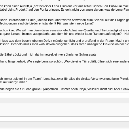
n kann einen Auftritt ja „so“ bei einer Lena-Clubtour vor ausschließlichen Fan-Publikum ma
dabei dein „Produkt“ auf den Punkt bringen. Es geht nicht vorrangig darum, was de Lena-Fa
en müssen. Interessant für den „Messe-Besucher wären Antworten zum Beispiel auf die Frage
Bedingungen sind die Lieder entstanden? Für was steht neue Lena?
on klar: Wie will man denn diese sensationelle Aufnahme-Qualität und Tiefgründigkeit live
 ganz Leises, Intimes ausgedacht, aus dem hin und wieder laute Raketen aufsteigen? - Nein h
hluss aus dem beschriebenen Defizit mündet schlicht und ergreifend in der Frage: Macht u
n gelassen. Deshalb muss man wohl davon ausgehen, dass diese unsägliche Diskussion noch ei
die Säbel zückt und mich dahin metzelt ein versöhnlicher Schlusssatz:
ung längst erholt. Wie sagte Lena so schön: „Wo die eine Tür zufällt, öffnet sich eine and
h immer „sie mit ihrem Team“. Lena hat zwar für alles die direkte Verantwortung beim Projek
st mir unergründlich.
runde hegen sie für Lena große Sympathien – immer noch. Naja, vielleicht nicht alle! Aber Sc