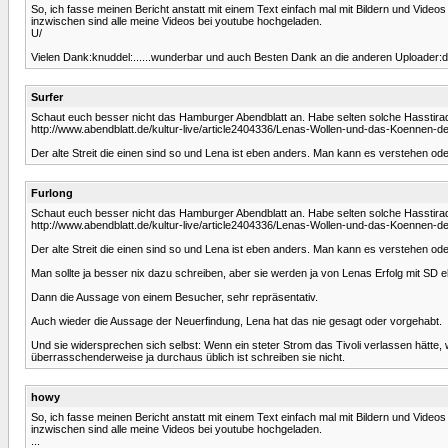
So, ich fasse meinen Bericht anstatt mit einem Text einfach mal mit Bildern und Vide
inzwischen sind alle meine Videos bei youtube hochgeladen.
U/
Vielen Dank:knuddel:......wunderbar und auch Besten Dank an die anderen Uploader:
Surfer
Schaut euch besser nicht das Hamburger Abendblatt an. Habe selten solche Hasstirade
http://www.abendblatt.de/kultur-live/article2404336/Lenas-Wollen-und-das-Koennen-d
Der alte Streit die einen sind so und Lena ist eben anders. Man kann es verstehen od
Furlong
Schaut euch besser nicht das Hamburger Abendblatt an. Habe selten solche Hasstirade
http://www.abendblatt.de/kultur-live/article2404336/Lenas-Wollen-und-das-Koennen-d
Der alte Streit die einen sind so und Lena ist eben anders. Man kann es verstehen od
Man sollte ja besser nix dazu schreiben, aber sie werden ja von Lenas Erfolg mit SD 
Dann die Aussage von einem Besucher, sehr repräsentativ.
Auch wieder die Aussage der Neuerfindung, Lena hat das nie gesagt oder vorgehabt.
Und sie widersprechen sich selbst: Wenn ein steter Strom das Tivoli verlassen hätte,
überrasschenderweise ja durchaus üblich ist schreiben sie nicht.
howy
So, ich fasse meinen Bericht anstatt mit einem Text einfach mal mit Bildern und Vide
inzwischen sind alle meine Videos bei youtube hochgeladen.
...