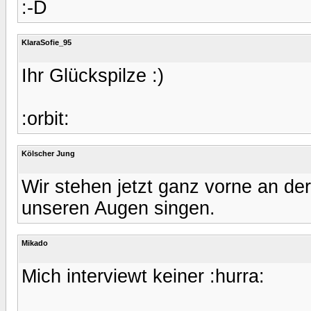
:-D
KlaraSofie_95
Ihr Glückspilze :)
:orbit:
Kölscher Jung
Wir stehen jetzt ganz vorne an de
unseren Augen singen.
Mikado
Mich interviewt keiner :hurra: