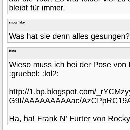
bleibt für immer.
snowflake
Was hat sie denn alles gesungen?
Bine
Wieso muss ich bei der Pose von 
:gruebel: :lol2:
http://1.bp.blogspot.com/_rYCMz
G9I/AAAAAAAAAac/AzCPpRC19AM
Ha, ha! Frank N' Furter von Rocky