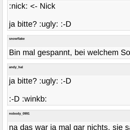
:nick: <- Nick
ja bitte? :ugly: :-D
snowflake
Bin mal gespannt, bei welchem Son
andy_hal
ja bitte? :ugly: :-D
:-D :winkb:
nobody_0991
na das war ja mal gar nichts, sie