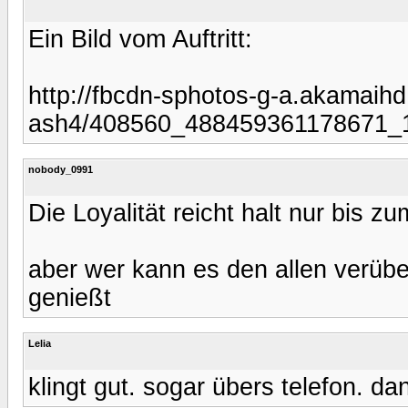
Ein Bild vom Auftritt:
http://fbcdn-sphotos-g-a.akamaihd
ash4/408560_488459361178671_
nobody_0991
Die Loyalität reicht halt nur bis zu
aber wer kann es den allen verübe
genießt
Lelia
klingt gut. sogar übers telefon. da