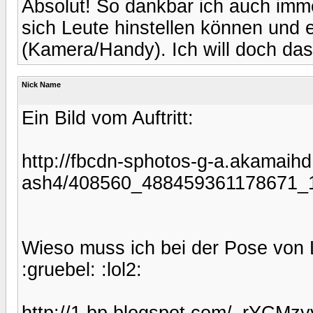
Absolut! So dankbar ich auch imme
sich Leute hinstellen können und 
(Kamera/Handy). Ich will doch das 
Nick Name
Ein Bild vom Auftritt:
http://fbcdn-sphotos-g-a.akamaihd
ash4/408560_488459361178671_
Wieso muss ich bei der Pose von 
:gruebel: :lol2:
http://1.bp.blogspot.com/_rYCMz