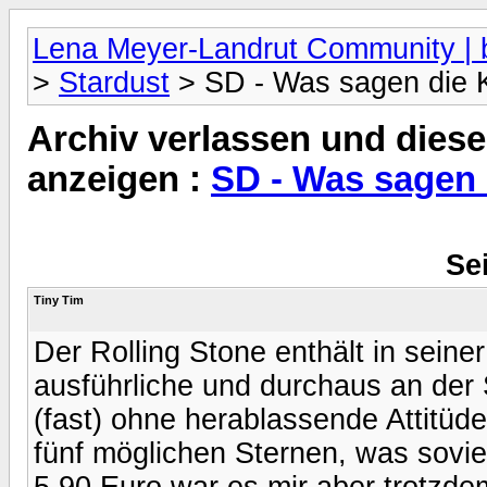
Lena Meyer-Landrut Community | b
>
Stardust
> SD - Was sagen die K
Archiv verlassen und diese
anzeigen :
SD - Was sagen d
Sei
Tiny Tim
Der Rolling Stone enthält in sein
ausführliche und durchaus an der 
(fast) ohne herablassende Attitüd
fünf möglichen Sternen, was sovie
5,90 Euro war es mir aber trotzdem