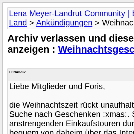
Lena Meyer-Landrut Community | b
Land
>
Ankündigungen
> Weihnac
Archiv verlassen und diese
anzeigen :
Weihnachtsgesc
LENAholic
Liebe Mitglieder und Foris,
die Weihnachtszeit rückt unaufhal
Suche nach Geschenken :xmas:. Si
anstrengenden Einkaufstouren dur
bequem von daheim über das Intern