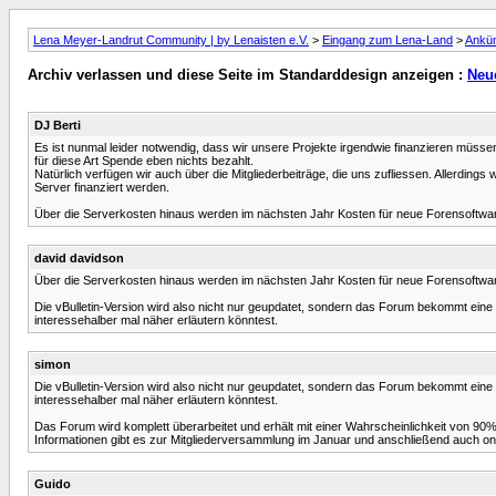
Lena Meyer-Landrut Community | by Lenaisten e.V.
>
Eingang zum Lena-Land
>
Ankü
Archiv verlassen und diese Seite im Standarddesign anzeigen :
Neu
DJ Berti
Es ist nunmal leider notwendig, dass wir unsere Projekte irgendwie finanzieren müss
für diese Art Spende eben nichts bezahlt.
Natürlich verfügen wir auch über die Mitgliederbeiträge, die uns zufliessen. Allerdings
Server finanziert werden.
Über die Serverkosten hinaus werden im nächsten Jahr Kosten für neue Forensoftware 
david davidson
Über die Serverkosten hinaus werden im nächsten Jahr Kosten für neue Forensoftware 
Die vBulletin-Version wird also nicht nur geupdatet, sondern das Forum bekommt eine
interessehalber mal näher erläutern könntest.
simon
Die vBulletin-Version wird also nicht nur geupdatet, sondern das Forum bekommt eine
interessehalber mal näher erläutern könntest.
Das Forum wird komplett überarbeitet und erhält mit einer Wahrscheinlichkeit von 90% e
Informationen gibt es zur Mitgliederversammlung im Januar und anschließend auch onl
Guido