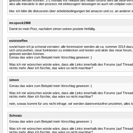
getestet werden können. 1-2 monate vor release des neuen forums wird die beta-versi
also alle interaktiv in den prozess mit einbezogen! deswegen ist auch ein zeitplan von 
btw: ich bitte die diskussion über arbeitsbedingungen bei amazon und co. an anderer st
mr.spock1968
Damit ist mein Post, nachdem simon seinen postete hinfällig.
esiststeffen
soviel kann ich ja schonal verraten: alle forennutzer werden ab ca. sommer 2014 daz
sich umzusehen, neue funktionen zu entdecken und testen und aktiv das neue forum, 
getestet werden können.
Genau das wäre zum Beispiel mein Vorschlag gewesen :)
Was ich mir wünschen würde wäre, dass alle Links innerhalb des Forums (auf Threads,
nichts mehr. Aber ich fürchte, das wäre so nicht machbar?
simon
Genau das wäre zum Beispiel mein Vorschlag gewesen :)
Was ich mir wünschen würde wäre, dass alle Links innerhalb des Forums (auf Threads,
nichts mehr. Aber ich fürchte, das wäre so nicht machbar?
nein, sowas kommt für uns nicht infrage. wir werden datenverlustfrei umziehen, alles bi
Schnatz
Genau das wäre zum Beispiel mein Vorschlag gewesen :)
Was ich mir wünschen würde wäre, dass alle Links innerhalb des Forums (auf Threads,
nichts mehr. Aber ich fürchte, das wäre so nicht machbar?