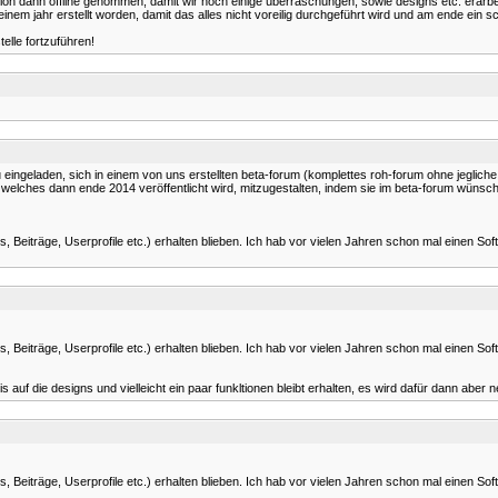
on dann offline genommen, damit wir noch einige überraschungen, sowie designs etc. erarbe
einem jahr erstellt worden, damit das alles nicht voreilig durchgeführt wird und am ende ein 
elle fortzuführen!
u eingeladen, sich in einem von uns erstellten beta-forum (komplettes roh-forum ohne jegl
welches dann ende 2014 veröffentlicht wird, mitzugestalten, indem sie im beta-forum wüns
 Beiträge, Userprofile etc.) erhalten blieben. Ich hab vor vielen Jahren schon mal einen 
 Beiträge, Userprofile etc.) erhalten blieben. Ich hab vor vielen Jahren schon mal einen 
s auf die designs und vielleicht ein paar funkltionen bleibt erhalten, es wird dafür dann aber
 Beiträge, Userprofile etc.) erhalten blieben. Ich hab vor vielen Jahren schon mal einen 