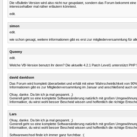
Die vBulletin-Version wird also nicht nur geupdatet, sondern das Forum bekommt eine
interessehalber mal näher erläutern könntest.
edit.
simon
edit.
wie schon gesagt, weitere informationen gibt es erst zur mitgliederversammlung für all
Queeny
edit.
Welche VB-Version benutzt ihr denn? Die aktuelle 4.2.1 Patch Level1 unterstützt PHP 5.
david davidson
Das Forum wird komplett überarbeitet und erhält mit einer Wahrscheinlichkeit von 90% e
Informationen gibt es zur Mitgliederversammlung im Januar und anschließend auch onl
Okay, danke. Da bin ich ja mal gespannt. ;)
Generell geht so eine komplette Softwareänderung natürlich mit großen Umgewöhnungen 
Informatiker, du wirst wohl besser Bescheid wissen und hoffentlich die richtige Entschei
Lars
Okay, danke. Da bin ich ja mal gespannt. ;)
Generell geht so eine komplette Softwareänderung natürlich mit großen Umgewöhnungen 
Informatiker, du wirst wohl besser Bescheid wissen und hoffentlich die richtige Entschei
Softwarewechsel finde ich immer ganz furchtbar. :(