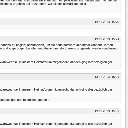
iten können, damit es dann am ende noch ein paar überraschungen gibt :) ihr werdet
schlechtes ergebnis bei rauskommt, wo alle mit unzufrieden sind.
13.11.2013, 15:20
13.11.2013, 15:21
iche addons zu beginn) anzumelden, um die neue software schonmal kennenzulernen,
che und angerungen kundtun und diese dann dort bereits umgesetzt werden und erneut
Softwarewechsel in meinem Heimatforum mitgemacht, danach ging diesbezüglich gar
13.11.2013, 15:24
Softwarewechsel in meinem Heimatforum mitgemacht, danach ging diesbezüglich gar
 neue designs und funktionen geben ;)
13.11.2013, 15:37
Softwarewechsel in meinem Heimatforum mitgemacht, danach ging diesbezüglich gar