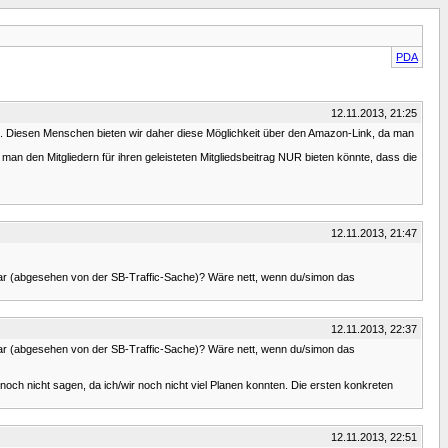
PDA
12.11.2013, 21:25
eit. Diesen Menschen bieten wir daher diese Möglichkeit über den Amazon-Link, da man
n man den Mitgliedern für ihren geleisteten Mitgliedsbeitrag NUR bieten könnte, dass die
12.11.2013, 21:47
zbar (abgesehen von der SB-Traffic-Sache)? Wäre nett, wenn du/simon das
12.11.2013, 22:37
zbar (abgesehen von der SB-Traffic-Sache)? Wäre nett, wenn du/simon das
 noch nicht sagen, da ich/wir noch nicht viel Planen konnten. Die ersten konkreten
12.11.2013, 22:51