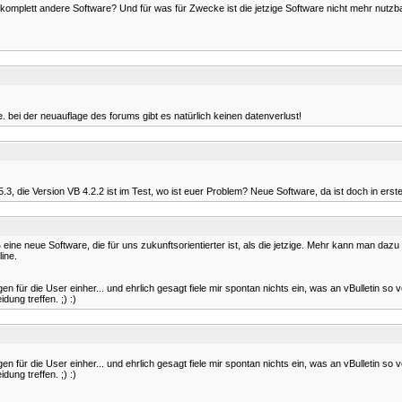
 komplett andere Software? Und für was für Zwecke ist die jetzige Software nicht mehr nut
e. bei der neuauflage des forums gibt es natürlich keinen datenverlust!
3, die Version VB 4.2.2 ist im Test, wo ist euer Problem? Neue Software, da ist doch in erste
ine neue Software, die für uns zukunftsorientierter ist, als die jetzige. Mehr kann man dazu
ine.
für die User einher... und ehrlich gesagt fiele mir spontan nichts ein, was an vBulletin so 
dung treffen. ;) :)
für die User einher... und ehrlich gesagt fiele mir spontan nichts ein, was an vBulletin so 
dung treffen. ;) :)