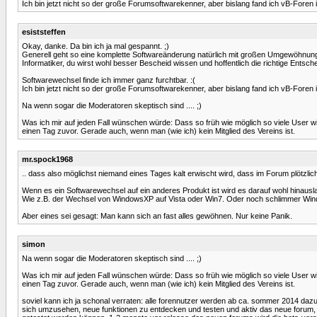
Ich bin jetzt nicht so der große Forumsoftwarekenner, aber bislang fand ich vB-For
esiststeffen
Okay, danke. Da bin ich ja mal gespannt. ;)
Generell geht so eine komplette Softwareänderung natürlich mit großen Umgewöhnungen 
Informatiker, du wirst wohl besser Bescheid wissen und hoffentlich die richtige Entschei
Softwarewechsel finde ich immer ganz furchtbar. :(
Ich bin jetzt nicht so der große Forumsoftwarekenner, aber bislang fand ich vB-For
Na wenn sogar die Moderatoren skeptisch sind .... ;)
Was ich mir auf jeden Fall wünschen würde: Dass so früh wie möglich so viele User w
einen Tag zuvor. Gerade auch, wenn man (wie ich) kein Mitglied des Vereins ist.
mr.spock1968
.. dass also möglichst niemand eines Tages kalt erwischt wird, dass im Forum plötzlich
Wenn es ein Softwarewechsel auf ein anderes Produkt ist wird es darauf wohl hinausl
Wie z.B. der Wechsel von WindowsXP auf Vista oder Win7. Oder noch schlimmer Win
Aber eines sei gesagt: Man kann sich an fast alles gewöhnen. Nur keine Panik.
simon
Na wenn sogar die Moderatoren skeptisch sind .... ;)
Was ich mir auf jeden Fall wünschen würde: Dass so früh wie möglich so viele User w
einen Tag zuvor. Gerade auch, wenn man (wie ich) kein Mitglied des Vereins ist.
soviel kann ich ja schonal verraten: alle forennutzer werden ab ca. sommer 2014 daz
sich umzusehen, neue funktionen zu entdecken und testen und aktiv das neue forum, 