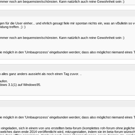
en immer noch am bequemsten/schönsten. Kann natürlich auch reine Gewohnheit sein :)
für die User einher... und ehrlich gesagt fiele mir spontan nichts ein, was an vBulletin so 
dung treffen. ;) :)
en immer noch am bequemsten/schönsten. Kann natürlich auch reine Gewohnheit sein :)
ie möglich in den 'Umbauprozess' eingebunden werden; dass also möglichst niemand eines Tag
 alles ganz anders aussieht als noch einen Tag zuvor. ..
aufen.
dows 3.1(1) auf Windows95.
ie möglich in den 'Umbauprozess' eingebunden werden; dass also möglichst niemand eines Tag
u eingeladen, sich in einem von uns erstellten beta-forum (komplettes roh-forum ohne jegl
welches dann ende 2014 veröffentlicht wird, mitzugestalten, indem sie im beta-forum wüns