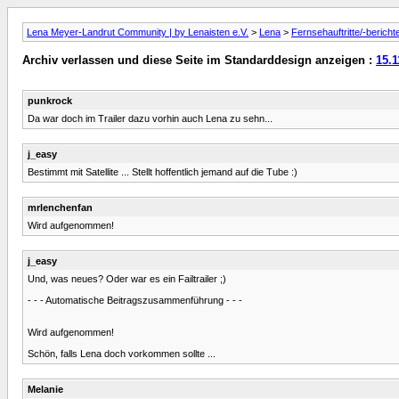
Lena Meyer-Landrut Community | by Lenaisten e.V.
>
Lena
>
Fernsehauftritte/-bericht
Archiv verlassen und diese Seite im Standarddesign anzeigen :
15.
punkrock
Da war doch im Trailer dazu vorhin auch Lena zu sehn...
j_easy
Bestimmt mit Satellite ... Stellt hoffentlich jemand auf die Tube :)
mrlenchenfan
Wird aufgenommen!
j_easy
Und, was neues? Oder war es ein Failtrailer ;)
- - - Automatische Beitragszusammenführung - - -
Wird aufgenommen!
Schön, falls Lena doch vorkommen sollte ...
Melanie