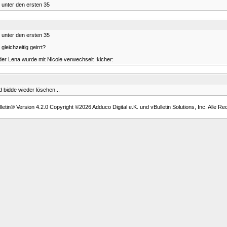
 unter den ersten 35
 unter den ersten 35
leichzeitig geirrt?
der Lena wurde mit Nicole verwechselt :kicher:
d bidde wieder löschen...
etin® Version 4.2.0 Copyright ©2026 Adduco Digital e.K. und vBulletin Solutions, Inc. Alle Re