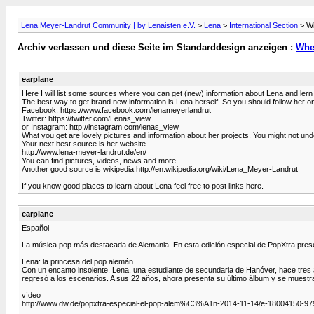
Lena Meyer-Landrut Community | by Lenaisten e.V.
>
Lena
>
International Section
> Wh
Archiv verlassen und diese Seite im Standarddesign anzeigen :
Whe
earplane
Here I will list some sources where you can get (new) information about Lena and lern 
The best way to get brand new information is Lena herself. So you should follow her o
Facebook: https://www.facebook.com/lenameyerlandrut
Twitter: https://twitter.com/Lenas_view
or Instagram: http://instagram.com/lenas_view
What you get are lovely pictures and information about her projects. You might not und
Your next best source is her website
http://www.lena-meyer-landrut.de/en/
You can find pictures, videos, news and more.
Another good source is wikipedia http://en.wikipedia.org/wiki/Lena_Meyer-Landrut
If you know good places to learn about Lena feel free to post links here.
earplane
Español
La música pop más destacada de Alemania. En esta edición especial de PopXtra prese
Lena: la princesa del pop alemán
Con un encanto insolente, Lena, una estudiante de secundaria de Hanóver, hace tres 
regresó a los escenarios. A sus 22 años, ahora presenta su último álbum y se mues
vídeo
http://www.dw.de/popxtra-especial-el-pop-alem%C3%A1n-2014-11-14/e-18004150-97