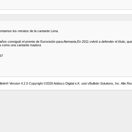
ntamos los retratos de la cantante Lena.
años consiguió el premio de Eurovisión para Alemania.En 2011 volvió a defender el título, 
tra como una cantante madura
97
etin® Version 4.2.0 Copyright ©2026 Adduco Digital e.K. und vBulletin Solutions, Inc. Alle Re