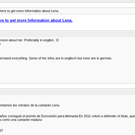
ere to get more Information about Lena.
re to get more Information about Lena.
more about her. Preferably in english. :D
n
erstand everything. Some of her infos are in englisch but most are in german.
ntamos los retratos de la cantante Lena.
años consiguió el premio de Eurovisión para Alemania.En 2011 volvió a defender el título, 
tra como una cantante madura
97