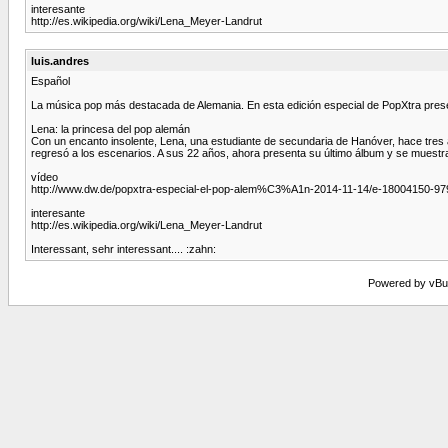
interesante
http://es.wikipedia.org/wiki/Lena_Meyer-Landrut
luis.andres
Español
La música pop más destacada de Alemania. En esta edición especial de PopXtra prese
Lena: la princesa del pop alemán
Con un encanto insolente, Lena, una estudiante de secundaria de Hanóver, hace tres 
regresó a los escenarios. A sus 22 años, ahora presenta su último álbum y se mues
vídeo
http://www.dw.de/popxtra-especial-el-pop-alem%C3%A1n-2014-11-14/e-18004150-97
interesante
http://es.wikipedia.org/wiki/Lena_Meyer-Landrut
Interessant, sehr interessant.... :zahn:
Powered by vBull