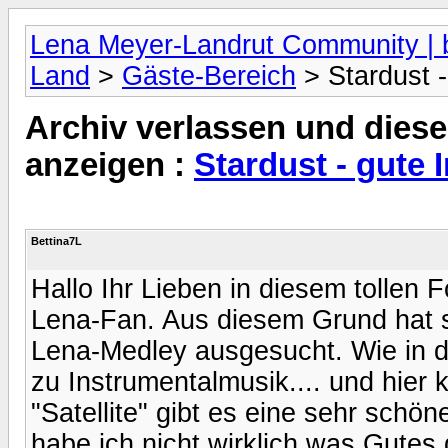
Lena Meyer-Landrut Community | b
Land
>
Gäste-Bereich
> Stardust -
Archiv verlassen und diese
anzeigen :
Stardust - gute 
Bettina7L
Hallo Ihr Lieben in diesem tollen F
Lena-Fan. Aus diesem Grund hat si
Lena-Medley ausgesucht. Wie in d
zu Instrumentalmusik.... und hie
"Satellite" gibt es eine sehr schö
habe ich nicht wirklich was Gute