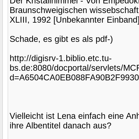
Der Kristallhimmel - Von Empedok
Braunschweigischen wissebschaftli
XLIII, 1992 [Unbekannter Einband
Schade, es gibt es als pdf-)
http://digisrv-1.biblio.etc.tu-
bs.de:8080/docportal/servlets/MC
d=A6504CA0EB088FA90B2F993
Vielleicht ist Lena einfach eine A
ihre Albentitel danach aus?