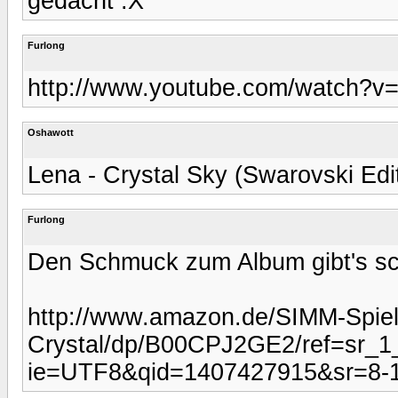
gedacht :X
Furlong
http://www.youtube.com/watch
Oshawott
Lena - Crystal Sky (Swarovski Edit
Furlong
Den Schmuck zum Album gibt's s
http://www.amazon.de/SIMM-Spie
Crystal/dp/B00CPJ2GE2/ref=sr_1
ie=UTF8&qid=1407427915&sr=8-1