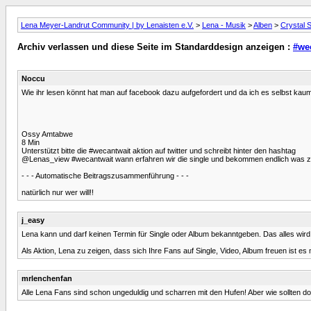
Lena Meyer-Landrut Community | by Lenaisten e.V.
>
Lena - Musik
>
Alben
>
Crystal 
Archiv verlassen und diese Seite im Standarddesign anzeigen :
#wec
Noccu
Wie ihr lesen könnt hat man auf facebook dazu aufgefordert und da ich es selbst kau
Ossy Amtabwe
8 Min
Unterstützt bitte die ‪#‎wecantwait‬ aktion auf twitter und schreibt hinter den hashtag
@Lenas_view #wecantwait wann erfahren wir die single und bekommen endlich was zum
- - - Automatische Beitragszusammenführung - - -
natürlich nur wer will!!
j_easy
Lena kann und darf keinen Termin für Single oder Album bekanntgeben. Das alles wird 
Als Aktion, Lena zu zeigen, dass sich Ihre Fans auf Single, Video, Album freuen ist es
mrlenchenfan
Alle Lena Fans sind schon ungeduldig und scharren mit den Hufen! Aber wie sollten 