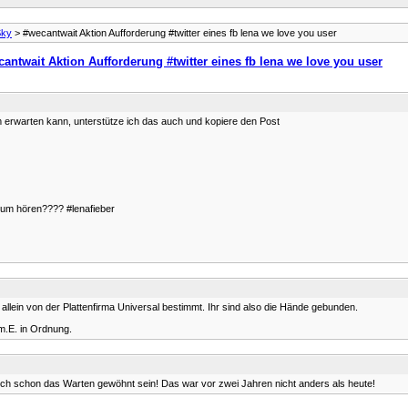
Sky
> #wecantwait Aktion Aufforderung #twitter eines fb lena we love you user
antwait Aktion Aufforderung #twitter eines fb lena we love you user
m erwarten kann, unterstütze ich das auch und kopiere den Post
 hören???? ‪#‎lenafieber‬
allein von der Plattenfirma Universal bestimmt. Ihr sind also die Hände gebunden.
 m.E. in Ordnung.
doch schon das Warten gewöhnt sein! Das war vor zwei Jahren nicht anders als heute!