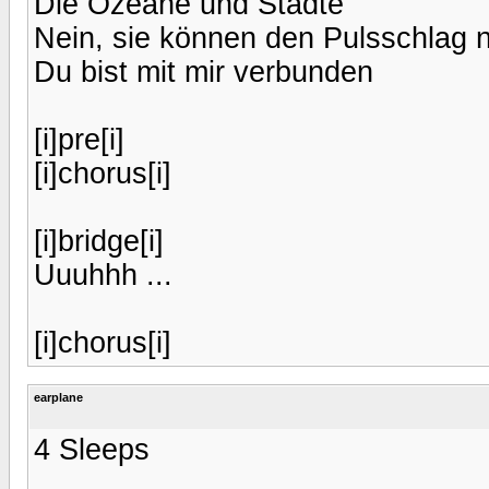
Die Ozeane und Städte
Nein, sie können den Pulsschlag n
Du bist mit mir verbunden
[i]pre[i]
[i]chorus[i]
[i]bridge[i]
Uuuhhh ...
[i]chorus[i]
earplane
4 Sleeps