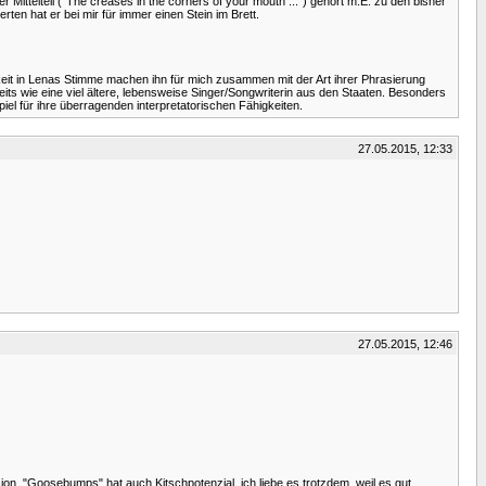
r Mittelteil ("The creases in the corners of your mouth ...") gehört m.E. zu den bisher
n hat er bei mir für immer einen Stein im Brett.
eit in Lenas Stimme machen ihn für mich zusammen mit der Art ihrer Phrasierung
ereits wie eine viel ältere, lebensweise Singer/Songwriterin aus den Staaten. Besonders
iel für ihre überragenden interpretatorischen Fähigkeiten.
27.05.2015, 12:33
27.05.2015, 12:46
on. "Goosebumps" hat auch Kitschpotenzial, ich liebe es trotzdem, weil es gut