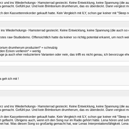
 kurz und ins Wiederholungs- Hamsterrad gesteckt. Keine Entwicklung, keine Spannung (die a
Lena gemacht. Gefühl pur. Und kein Brimborium drumherum, das es überdeckt. Dann vergisst m
ch den Kassettenrekorder gekauft hatte. Kein Vergleich mit ILY, schon gar keiner mit "Sleep
und ins Wiederholungs- Hamsterrad gesteckt. Keine Entwicklung, keine Spannung (die auch so ei
es raw-Studiodemo. Offensichtlich hatte da keiner so richtig potential erkannt, um noch wei
imborium drumherum produziert* = schnulzig
in den Ecken verlieren* = wertig
 ja auch eher reduziertere Varianten oder nein, das trifft es nicht genau, ich bevorzuge eh
 geh ich mit !
 kurz und ins Wiederholungs- Hamsterrad gesteckt. Keine Entwicklung, keine Spannung (die a
Lena gemacht. Gefühl pur. Und kein Brimborium drumherum, das es überdeckt. Dann vergisst m
ch den Kassettenrekorder gekauft hatte. Kein Vergleich mit ILY, schon gar keiner mit "Sleep
ort geflasht. Übrigens auch, wenn ich den Song nur im Radio gehört hätte. Lena hören und 
et hat. Was diesen Song so großartig gemacht hat, war Lenas Interpretationsfähigkeit. Lena