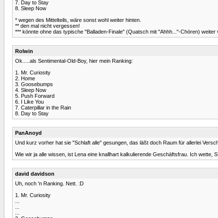
7. Day to Stay
8. Sleep Now
* wegen des Mittelteils, wäre sonst wohl weiter hinten.
** den mal nicht vergessen!
*** könnte ohne das typische "Balladen-Finale" (Quatsch mit "Ahhh..."-Chören) weiter
Rolwin
Ok.....als Sentimental-Old-Boy, hier mein Ranking:
1. Mr. Curiosity
2. Home
3. Goosebumps
4. Sleep Now
5. Push Forward
6. I Like You
7. Caterpillar in the Rain
8. Day to Stay
PanAnoyd
Und kurz vorher hat sie "Schlaft alle" gesungen, das läßt doch Raum für allerlei Versc
Wie wir ja alle wissen, ist Lena eine knallhart kalkulierende Geschäftsfrau. Ich wette,
david davidson
Uh, noch 'n Ranking. Nett. :D
1. Mr. Curiosity
...
...
...