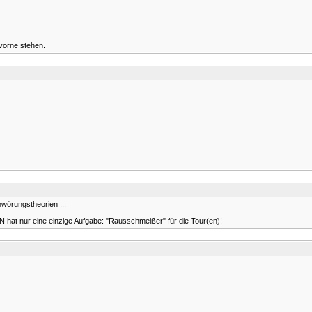
 vorne stehen.
hwörungstheorien ...
 SN hat nur eine einzige Aufgabe: "Rausschmeißer" für die Tour(en)!