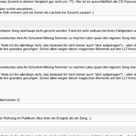
mps (kommt in deinem Vergleich gar nicht vor..??). Hier ist es ausschließlich die CD-Fassu
aber schön anzuhören....
n Köln erinnert und mir immer ein Lächeln ins Gesicht zaubert :)
erbaren Song überhaupt nicht gerecht worden. Fand ich sehr seltsam bei ihren Fähigkeiten un
s Goosebumps eine Art Schunkel-Mitsing-Nummer zu machen (also quasi den eigenen Song mis
 finde ich ihn allerdings nicht, das bedeutet für mich immer auch "dick aufgetragen") – aber de
e live grandios gesungen. Schon allein wegen dieser magischen Momente auf den LLT-Konzerte
s Goosebumps eine Art Schunkel-Mitsing-Nummer zu machen (also quasi den eigenen Song mis
 finde ich ihn allerdings nicht, das bedeutet für mich immer auch "dick aufgetragen") – aber de
e live grandios gesungen. Schon allein wegen dieser magischen Momente auf den LLT-Konzerte
lteil kommt :D
er Rührung im Publikum. Also eher ein Ereignis als ein Song. ;)