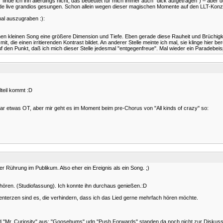
 finde ich ihn allerdings nicht, das bedeutet für mich immer auch "dick aufgetragen") – aber de
e live grandios gesungen. Schon allein wegen dieser magischen Momente auf den LLT-Konzerte
mal auszugraben :):
hen kleinen Song eine größere Dimension und Tiefe. Eben gerade diese Rauheit und Brüchigk
 die einen irritierenden Kontrast bildet. An anderer Stelle meinte ich mal, sie klinge hier b
f den Punkt, daß ich mich dieser Stelle jedesmal "entgegenfreue". Mal wieder ein Paradebeisp
lteil kommt :D
ar etwas OT, aber mir geht es im Moment beim pre-Chorus von "All kinds of crazy" so:
er Rührung im Publikum. Also eher ein Ereignis als ein Song. ;)
hören. (Studiofassung). Ich konnte ihn durchaus genießen.:D
chenterzen sind es, die verhindern, dass ich das Lied gerne mehrfach hören möchte.
nd "Mr. Curiosity" aus; "Goosebums" udn "Push Forwards" standen da noch nicht zur Diskussi