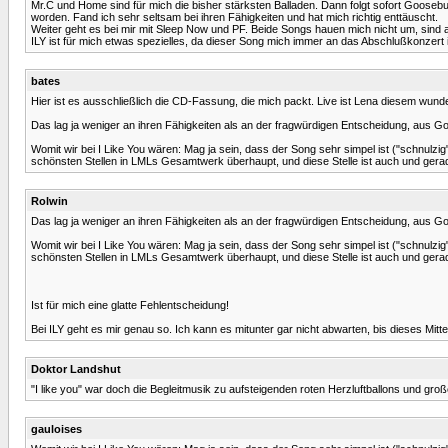
Mr.C und Home sind für mich die bisher stärksten Balladen. Dann folgt sofort Goosebu
worden. Fand ich sehr seltsam bei ihren Fähigkeiten und hat mich richtig enttäuscht.
Weiter geht es bei mir mit Sleep Now und PF. Beide Songs hauen mich nicht um, sind 
ILY ist für mich etwas spezielles, da dieser Song mich immer an das Abschlußkonzert i
bates
Hier ist es ausschließlich die CD-Fassung, die mich packt. Live ist Lena diesem wund
Das lag ja weniger an ihren Fähigkeiten als an der fragwürdigen Entscheidung, au
Womit wir bei I Like You wären: Mag ja sein, dass der Song sehr simpel ist ("schnulzig"
schönsten Stellen in LMLs Gesamtwerk überhaupt, und diese Stelle ist auch und gerad
Rolwin
Das lag ja weniger an ihren Fähigkeiten als an der fragwürdigen Entscheidung, au
Womit wir bei I Like You wären: Mag ja sein, dass der Song sehr simpel ist ("schnulzig"
schönsten Stellen in LMLs Gesamtwerk überhaupt, und diese Stelle ist auch und gerad
Ist für mich eine glatte Fehlentscheidung!
Bei ILY geht es mir genau so. Ich kann es mitunter gar nicht abwarten, bis dieses Mitte
Doktor Landshut
"I like you" war doch die Begleitmusik zu aufsteigenden roten Herzluftballons und groß
gauloises