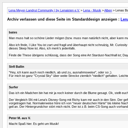
Lena Meyer-Landrut Community | by Lenaisten e.V.
>
Lena - Musik
>
Alben
> Lenas Ba
Archiv verlassen und diese Seite im Standarddesign anzeigen :
Len
bates
Man muss halt so schöne Lieder mögen (bzw. muss man natürlich nicht, aber kann man
Also ich finde, I Like You ist zart und fragil und überhaupt nicht schnulzig, Mr. Curios
dieses Sleep Now ist. Also, ich merk's jedenfalls.
Finde die These übrigens schlüssig, dass der Song eine Art Stardust-Nachhall ist; Day 
Str8 Ballin
"Hey, ich kann auch noch niedlich, ab und zu, ausnahmsweise", oder so ;).
Für mich ist ganz "Crystal Sky" über weite Strecke ziemlich "niedlich" gehalten. Lei
Surfer
Das ich ein Madchen bin hat mir ja noch keiner durch die Blume gesagt. Ok, stellt euc
Der Vergleich SN mit Lena's Disney-Song mit Richy kam mir auch in den Sinn. Der gefiel
vorgetragen hat. Normalerweise höre ich von "neuer deutschen Härte" bis kleine Nach
geil an. Der Hintergrundchor stört mich nicht. Der ist z.B. beim CS-Song auch vorha
Peter M. aus V.
Macht Spaß hier. Es geht um Musik!