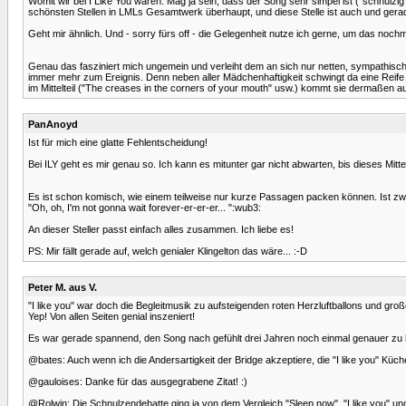
Womit wir bei I Like You wären: Mag ja sein, dass der Song sehr simpel ist ("schnulzig"
schönsten Stellen in LMLs Gesamtwerk überhaupt, und diese Stelle ist auch und gerad
Geht mir ähnlich. Und - sorry fürs off - die Gelegenheit nutze ich gerne, um das noch
Genau das fasziniert mich ungemein und verleiht dem an sich nur netten, sympathisc
immer mehr zum Ereignis. Denn neben aller Mädchenhaftigkeit schwingt da eine Reife mit,
im Mittelteil ("The creases in the corners of your mouth" usw.) kommt sie dermaßen au
PanAnoyd
Ist für mich eine glatte Fehlentscheidung!
Bei ILY geht es mir genau so. Ich kann es mitunter gar nicht abwarten, bis dieses Mitte
Es ist schon komisch, wie einem teilweise nur kurze Passagen packen können. Ist zw
"Oh, oh, I'm not gonna wait forever-er-er-er... ":wub3:
An dieser Steller passt einfach alles zusammen. Ich liebe es!
PS: Mir fällt gerade auf, welch genialer Klingelton das wäre... :-D
Peter M. aus V.
"I like you" war doch die Begleitmusik zu aufsteigenden roten Herzluftballons und groß
Yep! Von allen Seiten genial inszeniert!
Es war gerade spannend, den Song nach gefühlt drei Jahren noch einmal genauer zu 
@bates: Auch wenn ich die Andersartigkeit der Bridge akzeptiere, die "I like you" Kü
@gauloises: Danke für das ausgegrabene Zitat! :)
@Rolwin: Die Schnulzendebatte ging ja von dem Vergleich "Sleep now", "I like you" u