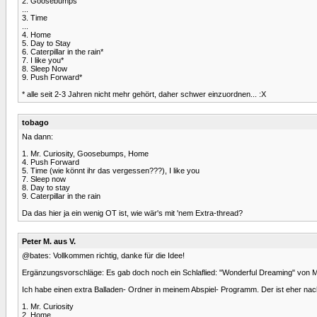
2. Goosebumps
...
3. Time
...
4. Home
5. Day to Stay
6. Caterpillar in the rain*
7. I like you*
8. Sleep Now
9. Push Forward*
* alle seit 2-3 Jahren nicht mehr gehört, daher schwer einzuordnen... :X
tobago
Na dann:
1. Mr. Curiosity, Goosebumps, Home
4. Push Forward
5. Time (wie könnt ihr das vergessen???), I like you
7. Sleep now
8. Day to stay
9. Caterpillar in the rain
Da das hier ja ein wenig OT ist, wie wär's mit 'nem Extra-thread?
Peter M. aus V.
@bates: Vollkommen richtig, danke für die Idee!
Ergänzungsvorschläge: Es gab doch noch ein Schlaflied: "Wonderful Dreaming" von MCP.
Ich habe einen extra Balladen- Ordner in meinem Abspiel- Programm. Der ist eher nac
1. Mr. Curiosity
2. Home