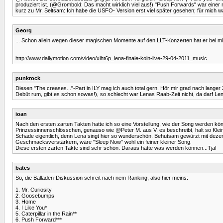
produziert ist. (@Grombold: Das macht wirklich viel aus!) "Push Forwards" war einer 
kurz zu Mr. Seltsam: Ich habe die USFO- Version erst viel später gesehen; für mich
Georg
... Schon allein wegen dieser magischen Momente auf den LLT-Konzerten hat er bei mi
http://www.dailymotion.com/video/xiht6p_lena-finale-koln-live-29-04-2011_music
punkrock
Diesen "The creases..."-Part in ILY mag ich auch total gern. Hör mir grad nach langer
Debüt rum, gibt es schon sowas!), so schlecht war Lenas Raab-Zeit nicht, da darf Le
ioan
Nach den ersten zarten Takten hatte ich so eine Vorstellung, wie der Song werden k
Prinzessinnenschlösschen, genauso wie @Peter M. aus V. es beschreibt, halt so Kle
Schade eigentlich, denn Lena singt hier so wunderschön. Behutsam gewürzt mit dezent
Geschmacksverstärkern, wäre "Sleep Now" wohl ein feiner kleiner Song.
Diese ersten zarten Takte sind sehr schön. Daraus hätte was werden können...Tja!
bates
So, die Balladen-Diskussion schreit nach nem Ranking, also hier meins:
1. Mr. Curiosity
2. Goosebumps
3. Home
4. I Like You*
5. Caterpillar in the Rain**
6. Push Forward***