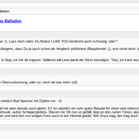
lladen
as Balladen
 :)). Lass mich raten: Du findest I LIKE YOU bestimmt auch schnulzig, oder?
ity übrigens, dass Du ja auch schon als Vergleich anführtest (Blasphemie! ;)), erst recht nich
to Stay, ick hör dir trapsen. Vielleicht will Lena damit die Hörer beruhigen, "Hey, ich kann a
chte Überzuckernung, oder so: noch nie war mehr süß.
h einfach Bud Spencer mit Zöpfen vor. :-D
 mir aber damals auch gleich. ILY ist natürlich ein sehr gutes Beispiel für einen weit untersc
tmusik, außer Schlagergedöns. Warum mir SN nun so gefällt, liegt an den zarten Tönen, aber
nden und wird dort von einigen Foris auch in den Himmel gelobt. Wer Enya mag, der mag auch