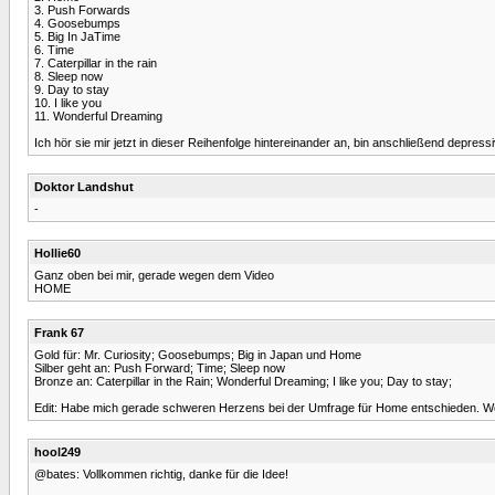
3. Push Forwards
4. Goosebumps
5. Big In JaTime
6. Time
7. Caterpillar in the rain
8. Sleep now
9. Day to stay
10. I like you
11. Wonderful Dreaming
Ich hör sie mir jetzt in dieser Reihenfolge hintereinander an, bin anschließend depressi
Doktor Landshut
-
Hollie60
Ganz oben bei mir, gerade wegen dem Video
HOME
Frank 67
Gold für: Mr. Curiosity; Goosebumps; Big in Japan und Home
Silber geht an: Push Forward; Time; Sleep now
Bronze an: Caterpillar in the Rain; Wonderful Dreaming; I like you; Day to stay;
Edit: Habe mich gerade schweren Herzens bei der Umfrage für Home entschieden. Weg
hool249
@bates: Vollkommen richtig, danke für die Idee!