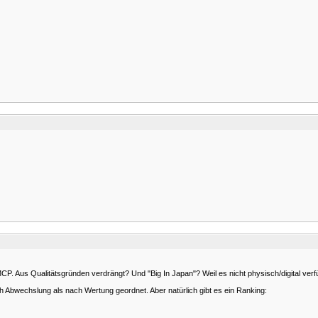
 Aus Qualitätsgründen verdrängt? Und "Big In Japan"? Weil es nicht physisch/digital verfüg
h Abwechslung als nach Wertung geordnet. Aber natürlich gibt es ein Ranking: