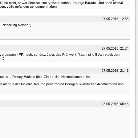
aube nicht, er war eher so eine typische schön- traurige Ballade. Und noch einmal
sogen, völlig gefangen genommen haben.
27.05.2015, 12:55
Erinnerung bleiben :)
27.05.2015, 21:24
z vergessen - PF, hach, schön... Ja ja, das Frühwerk (kaum sind 5 Jahre seit dem
 :)
27.05.2015, 21:41
nden rosa Disney-Wolken über Cinderellas Himmelbettchen im
mehr in der Melodie, frei von penetranten Beilagen, künstlichen Aromastoffen und
28.05.2015, 08:45