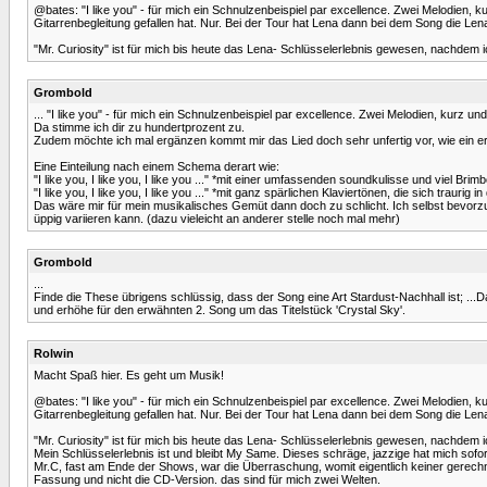
@bates: "I like you" - für mich ein Schnulzenbeispiel par excellence. Zwei Melodien,
Gitarrenbegleitung gefallen hat. Nur. Bei der Tour hat Lena dann bei dem Song die 
"Mr. Curiosity" ist für mich bis heute das Lena- Schlüsselerlebnis gewesen, nachdem i
Grombold
... "I like you" - für mich ein Schnulzenbeispiel par excellence. Zwei Melodien, kurz 
Da stimme ich dir zu hundertprozent zu.
Zudem möchte ich mal ergänzen kommt mir das Lied doch sehr unfertig vor, wie ein erst
Eine Einteilung nach einem Schema derart wie:
"I like you, I like you, I like you ..." *mit einer umfassenden soundkulisse und viel Br
"I like you, I like you, I like you ..." *mit ganz spärlichen Klaviertönen, die sich traurig 
Das wäre mir für mein musikalisches Gemüt dann doch zu schlicht. Ich selbst bevorzuge
üppig variieren kann. (dazu vieleicht an anderer stelle noch mal mehr)
Grombold
...
Finde die These übrigens schlüssig, dass der Song eine Art Stardust-Nachhall ist; ...Da
und erhöhe für den erwähnten 2. Song um das Titelstück 'Crystal Sky'.
Rolwin
Macht Spaß hier. Es geht um Musik!
@bates: "I like you" - für mich ein Schnulzenbeispiel par excellence. Zwei Melodien,
Gitarrenbegleitung gefallen hat. Nur. Bei der Tour hat Lena dann bei dem Song die 
"Mr. Curiosity" ist für mich bis heute das Lena- Schlüsselerlebnis gewesen, nachdem i
Mein Schlüsselerlebnis ist und bleibt My Same. Dieses schräge, jazzige hat mich sof
Mr.C, fast am Ende der Shows, war die Überraschung, womit eigentlich keiner gerechn
Fassung und nicht die CD-Version. das sind für mich zwei Welten.