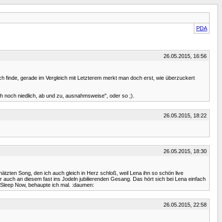
PDA
26.05.2015, 16:56
t. Ich finde, gerade im Vergleich mit Letzterem merkt man doch erst, wie überzuckert
uch noch niedlich, ab und zu, ausnahmsweise", oder so ;).
26.05.2015, 18:22
26.05.2015, 18:30
hätzten Song, den ich auch gleich in Herz schloß, weil Lena ihn so schön live
 auch an diesem fast ins Jodeln jubilierenden Gesang. Das hört sich bei Lena einfach
 Sleep Now, behaupte ich mal. :daumen:
26.05.2015, 22:58