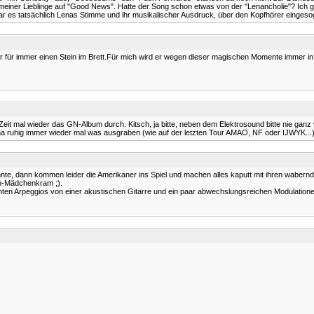
meiner Lieblinge auf "Good News". Hatte der Song schon etwas von der "Lenancholie"? Ich gl
 war es tatsächlich Lenas Stimme und ihr musikalischer Ausdruck, über den Kopfhörer einge
r für immer einen Stein im Brett.Für mich wird er wegen dieser magischen Momente immer in 
 Zeit mal wieder das GN-Album durch. Kitsch, ja bitte, neben dem Elektrosound bitte nie gan
na ruhig immer wieder mal was ausgraben (wie auf der letzten Tour AMAO, NF oder IJWYK...)!
önnte, dann kommen leider die Amerikaner ins Spiel und machen alles kaputt mit ihren waber
in-Mädchenkram ;).
en Arpeggios von einer akustischen Gitarre und ein paar abwechslungsreichen Modulationen 