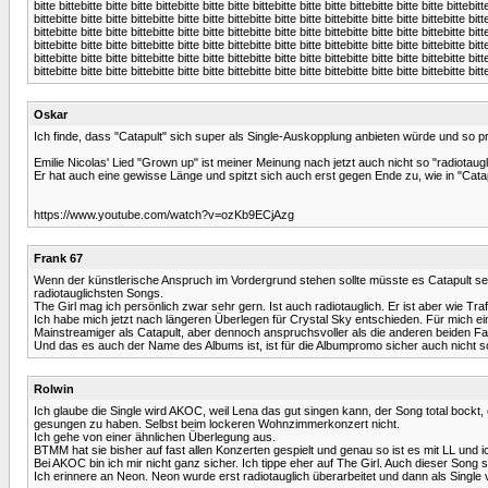
bitte bittebitte bitte bitte bittebitte bitte bitte bittebitte bitte bitte bittebitte bitte bitte bittebitt
bittebitte bitte bitte bittebitte bitte bitte bittebitte bitte bitte bittebitte bitte bitte bittebitte bitt
bittebitte bitte bitte bittebitte bitte bitte bittebitte bitte bitte bittebitte bitte bitte bittebitte bitt
bittebitte bitte bitte bittebitte bitte bitte bittebitte bitte bitte bittebitte bitte bitte bittebitte bitt
bittebitte bitte bitte bittebitte bitte bitte bittebitte bitte bitte bittebitte bitte bitte bittebitte bitt
bittebitte bitte bitte bittebitte bitte bitte bittebitte bitte bitte bittebitte bitte bitte bittebitte bitt
Oskar
Ich finde, dass "Catapult" sich super als Single-Auskopplung anbieten würde und so pro
Emilie Nicolas' Lied "Grown up" ist meiner Meinung nach jetzt auch nicht so "radiotaug
Er hat auch eine gewisse Länge und spitzt sich auch erst gegen Ende zu, wie in "Catapult
https://www.youtube.com/watch?v=ozKb9ECjAzg
Frank 67
Wenn der künstlerische Anspruch im Vordergrund stehen sollte müsste es Catapult sein
radiotauglichsten Songs.
The Girl mag ich persönlich zwar sehr gern. Ist auch radiotauglich. Er ist aber wie Tra
Ich habe mich jetzt nach längeren Überlegen für Crystal Sky entschieden. Für mich e
Mainstreamiger als Catapult, aber dennoch anspruchsvoller als die anderen beiden Fa
Und das es auch der Name des Albums ist, ist für die Albumpromo sicher auch nicht s
Rolwin
Ich glaube die Single wird AKOC, weil Lena das gut singen kann, der Song total bockt
gesungen zu haben. Selbst beim lockeren Wohnzimmerkonzert nicht.
Ich gehe von einer ähnlichen Überlegung aus.
BTMM hat sie bisher auf fast allen Konzerten gespielt und genau so ist es mit LL und 
Bei AKOC bin ich mir nicht ganz sicher. Ich tippe eher auf The Girl. Auch dieser Song
Ich erinnere an Neon. Neon wurde erst radiotauglich überarbeitet und dann als Single ve