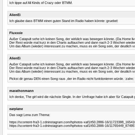
Ich tippe auf All Kinds of Crazy oder BTMM.
AlienEi
Ich glaube dass BTMM einen guten Stand im Radio haben könnte :gruebel:
Fluxxxie
Außer Catapult sehe ich keinen Song, der wirklich was bewegen könnte. (Da Home live j
Der Rest würde mal kurz in den Charts auftauchen und dann nach 2-3 Wochen wieder
Um das Album (wieder) interessant zu machen, muss es ein Song sein, der deutlich v
AlienEi
Außer Catapult sehe ich keinen Song, der wirklich was bewegen könnte. (Da Home live j
Der Rest würde mal kurz in den Charts auftauchen und dann nach 2-3 Wochen wieder
Um das Album (wieder) interessant zu machen, muss es ein Song sein, der deutlich v
Pickst dir genau DEN einen Song raus ,der im Radio nicht funktionieren würde. :zahn:
marathonmann
Ich denke, The girl wird die nächste Single. In der Umfrage habe ich aber für Catapult g
earplane
Das sagt Lena zum Thema:
https://scontent-fra3-1.cdninstagram.com/hphotos-xaf1/t50.2886-16/11723388_16
https://scontent-fra3-1.cdninstagram.com/hphotos-xaf1/t50.2886-16/11765449_87