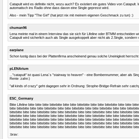
Catapult wird es definitiv nicht, wozu auch? Es existiert ein gutes Video von Catapul
automatisch ins Radio ohne dass davon eine Single gepresst wird.
Also - mein Tipp "The Girl" (hat jetzt nix mit meinem eigenen Geschmack zu tun) :)
chuman96
Lena meinte mal in einem Interview das sie sich für Lifeline oder BTMM entscheiden wü
Catapult wird sicherlich auch als Single ausgekoppelt aber nicht als 2.Single, sondern
earplane
Schon lustig dass bei der Plattenfirma anscheinend genau solche Uneinigkeit herrscht
pLENArium
..."catapult" ist quasi Lena´s "stairway to heaven" - eine Bombennummer, aber als Si
Rente :zahn:)
"all kinds of crazy" geht dagegen sehr in Ordnung: Strophe-Bridge-Refrain sehr catchy,
ESC_Germany
Bitte Lifeline bitte bitte bitte bittebitte bitte bitte bittebitte bitte bitte bittebitte bitte bitte bitte
bitte bittebitte bitte bitte bittebitte bitte bitte bittebitte bitte bitte bittebitte bitte bitte bittebitt
bittebitte bitte bitte bittebitte bitte bitte bittebitte bitte bitte bittebitte bitte bitte bittebitte bitt
bittebitte bitte bitte bittebitte bitte bitte bittebitte bitte bitte bittebitte bitte bitte bittebitte bitt
bittebitte bitte bitte bittebitte bitte bitte bittebitte bitte bitte bittebitte bitte bitte bittebitte bitt
bittebitte bitte bitte bittebitte bitte bitte bittebitte bitte bitte bittebitte bitte bitte bittebitte bitt
bittebitte bitte bitte bittebitte bitte bitte bittebitte bitte bitte bittebitte bitte bitte bittebitte bitt
:brav: