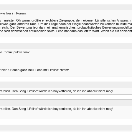
 wie hier im Forum.
am meisten Ohrwurm, größte erreichbare Zielgruppe, dem eigenen künstlerischen Anspruch, u
 etwas ganz anderes raus. Um die Frage nach der Single beantworten zu können müsste man
icht. Der Bewertung liegt dann ein mathematisches, probabilistisches Bewertungsmodell zug
ich dazwischen entscheiden sollte. Lena hat dann das letzte Wort. Wenn sie ein schlechtes
. :hmm::pulpfiction2:
 hier für euch ganz neu, Lena mit Lifeline" :hmm:
ellen. Den Song 'Lifeline' würde ich boykottieren, da ich ihn absolut nicht mag!
ellen. Den Song 'Lifeline' würde ich boykottieren, da ich ihn absolut nicht mag!