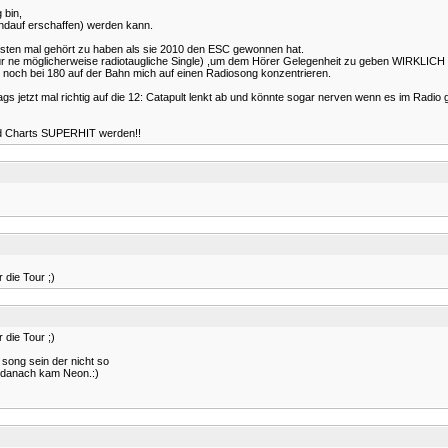
 bin,
undauf erschaffen) werden kann.
hsten mal gehört zu haben als sie 2010 den ESC gewonnen hat.
t für ne möglicherweise radiotaugliche Single) ,um dem Hörer Gelegenheit zu geben WIRKLICH
ty noch bei 180 auf der Bahn mich auf einen Radiosong konzentrieren.
gs jetzt mal richtig auf die 12: Catapult lenkt ab und könnte sogar nerven wenn es im Radio g
und Charts SUPERHIT werden!!
die Tour ;)
die Tour ;)
n song sein der nicht so
t, danach kam Neon.:)