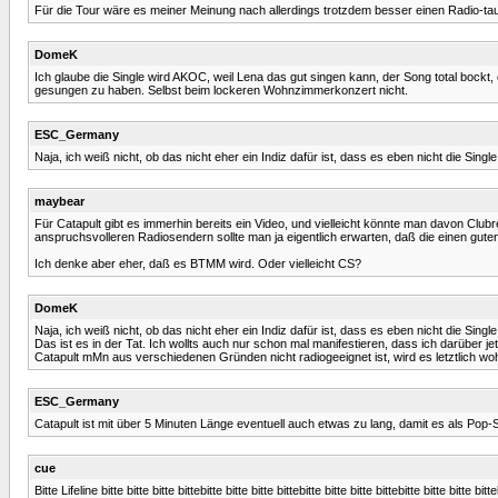
Für die Tour wäre es meiner Meinung nach allerdings trotzdem besser einen Radio-ta
DomeK
Ich glaube die Single wird AKOC, weil Lena das gut singen kann, der Song total bockt
gesungen zu haben. Selbst beim lockeren Wohnzimmerkonzert nicht.
ESC_Germany
Naja, ich weiß nicht, ob das nicht eher ein Indiz dafür ist, dass es eben nicht die Single
maybear
Für Catapult gibt es immerhin bereits ein Video, und vielleicht könnte man davon Clu
anspruchsvolleren Radiosendern sollte man ja eigentlich erwarten, daß die einen gute
Ich denke aber eher, daß es BTMM wird. Oder vielleicht CS?
DomeK
Naja, ich weiß nicht, ob das nicht eher ein Indiz dafür ist, dass es eben nicht die Single
Das ist es in der Tat. Ich wollts auch nur schon mal manifestieren, dass ich darüber j
Catapult mMn aus verschiedenen Gründen nicht radiogeeignet ist, wird es letztlich
ESC_Germany
Catapult ist mit über 5 Minuten Länge eventuell auch etwas zu lang, damit es als Pop-Si
cue
Bitte Lifeline bitte bitte bitte bittebitte bitte bitte bittebitte bitte bitte bittebitte bitte bitte bitte