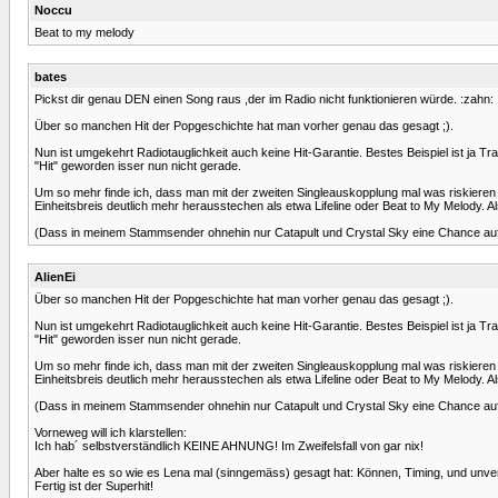
Noccu
Beat to my melody
bates
Pickst dir genau DEN einen Song raus ,der im Radio nicht funktionieren würde. :zahn:
Über so manchen Hit der Popgeschichte hat man vorher genau das gesagt ;).
Nun ist umgekehrt Radiotauglichkeit auch keine Hit-Garantie. Bestes Beispiel ist ja Tr
"Hit" geworden isser nun nicht gerade.
Um so mehr finde ich, dass man mit der zweiten Singleauskopplung mal was riskieren k
Einheitsbreis deutlich mehr herausstechen als etwa Lifeline oder Beat to My Melody. A
(Dass in meinem Stammsender ohnehin nur Catapult und Crystal Sky eine Chance auf A
AlienEi
Über so manchen Hit der Popgeschichte hat man vorher genau das gesagt ;).
Nun ist umgekehrt Radiotauglichkeit auch keine Hit-Garantie. Bestes Beispiel ist ja Tr
"Hit" geworden isser nun nicht gerade.
Um so mehr finde ich, dass man mit der zweiten Singleauskopplung mal was riskieren k
Einheitsbreis deutlich mehr herausstechen als etwa Lifeline oder Beat to My Melody. A
(Dass in meinem Stammsender ohnehin nur Catapult und Crystal Sky eine Chance auf A
Vorneweg will ich klarstellen:
Ich hab´ selbstverständlich KEINE AHNUNG! Im Zweifelsfall von gar nix!
Aber halte es so wie es Lena mal (sinngemäss) gesagt hat: Können, Timing, und unv
Fertig ist der Superhit!