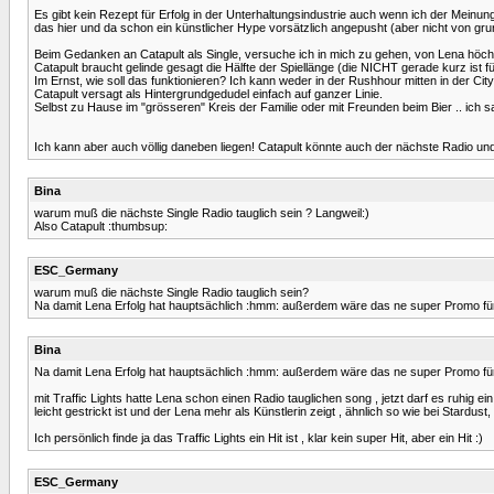
Es gibt kein Rezept für Erfolg in der Unterhaltungsindustrie auch wenn ich der Meinung
das hier und da schon ein künstlicher Hype vorsätzlich angepusht (aber nicht von gr
Beim Gedanken an Catapult als Single, versuche ich in mich zu gehen, von Lena höc
Catapult braucht gelinde gesagt die Hälfte der Spiellänge (die NICHT gerade kurz is
Im Ernst, wie soll das funktionieren? Ich kann weder in der Rushhour mitten in der Ci
Catapult versagt als Hintergrundgedudel einfach auf ganzer Linie.
Selbst zu Hause im "grösseren" Kreis der Familie oder mit Freunden beim Bier .. ich sa
Ich kann aber auch völlig daneben liegen! Catapult könnte auch der nächste Radio 
Bina
warum muß die nächste Single Radio tauglich sein ? Langweil:)
Also Catapult :thumbsup:
ESC_Germany
warum muß die nächste Single Radio tauglich sein?
Na damit Lena Erfolg hat hauptsächlich :hmm: außerdem wäre das ne super Promo für 
Bina
Na damit Lena Erfolg hat hauptsächlich :hmm: außerdem wäre das ne super Promo für 
mit Traffic Lights hatte Lena schon einen Radio tauglichen song , jetzt darf es ruhig ei
leicht gestrickt ist und der Lena mehr als Künstlerin zeigt , ähnlich so wie bei Stardus
Ich persönlich finde ja das Traffic Lights ein Hit ist , klar kein super Hit, aber ein Hit :)
ESC_Germany