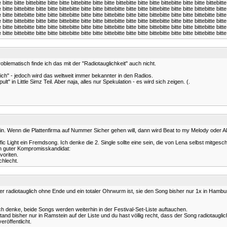
e bitte bitte bittebitte bitte bitte bittebitte bitte bitte bittebitte bitte bitte bittebitte bitte bitte bittebitte
e bitte bittebitte bitte bitte bittebitte bitte bitte bittebitte bitte bitte bittebitte bitte bitte bittebitte bitte
e bitte bittebitte bitte bitte bittebitte bitte bitte bittebitte bitte bitte bittebitte bitte bitte bittebitte bitte
e bitte bittebitte bitte bitte bittebitte bitte bitte bittebitte bitte bitte bittebitte bitte bitte bittebitte bitte
e bitte bittebitte bitte bitte bittebitte bitte bitte bittebitte bitte bitte bittebitte bitte bitte bittebitte bitte
e bitte bittebitte bitte bitte bittebitte bitte bitte bittebitte bitte bitte bittebitte bitte bitte bittebitte bitte
blematisch finde ich das mit der "Radiotauglichkeit" auch nicht.
lich" - jedoch wird das weltweit immer bekannter in den Radios.
" in Little Simz Teil. Aber naja, alles nur Spekulation - es wird sich zeigen. (.
. Wenn die Plattenfirma auf Nummer Sicher gehen will, dann wird Beat to my Melody oder All
ffic Light ein Fremdsong. Ich denke die 2. Single sollte eine sein, die von Lena selbst mitges
in guter Kompromisskandidat:
voriten.
chlecht.
, er radiotauglich ohne Ende und ein totaler Ohrwurm ist, sie den Song bisher nur 1x in Hamb
ich denke, beide Songs werden weiterhin in der Festival-Set-Liste auftauchen.
 stand bisher nur in Ramstein auf der Liste und du hast völlig recht, dass der Song radiotau
röffentlicht.