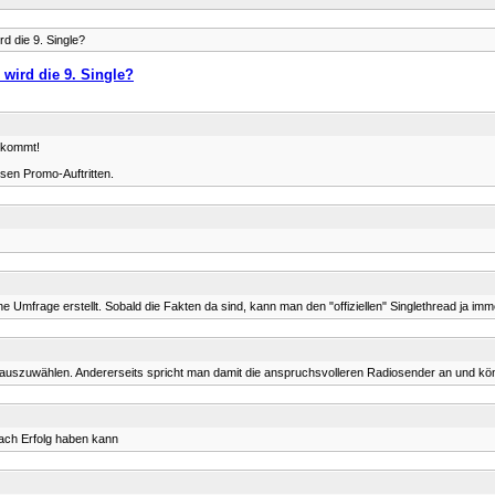
d die 9. Single?
wird die 9. Single?
e kommt!
rsen Promo-Auftritten.
Umfrage erstellt. Sobald die Fakten da sind, kann man den "offiziellen" Singlethread ja im
e auszuwählen. Andererseits spricht man damit die anspruchsvolleren Radiosender an und kön
 nach Erfolg haben kann