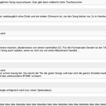
uglichen Song rauszuhauen. Das gibt dann vielleicht mehr Tourbesucher
, er radiotauglich ohne Ende und ein totaler Ohrwurm ist, sie den Song bisher nur 1x in Hamb
 wird
bremixe machen, idealerweise von einem namhaften DJ. Für die Formatradio-Sender ist der Ti
n Song auch spielen, wenn es sich nur um einen Albumtrack handelt ...
 wird
etzt schon traurig bin. Da steckt die "für die guten Songs soll man sich die ganze Scheibe ka
 wohl das unbesondere BTMM :schaem:
ngle erfolgreich wird (nur reiner Spekulatius)
bitte bitte bitte bittebitte bitte bitte bittebitte bitte bitte bittebitte bitte bitte bittebitte bitte bitte bitteb