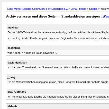
Lena Meyer-Landrut Community | by Lenaisten e.V.
>
Lena - Musik
>
Singles
> Was wir
Archiv verlassen und diese Seite im Standarddesign anzeigen :
Was 
maybear
Bei der VIVA-Twitterei hat Lena heute angekündigt, daß demnächst die nächste Singl
Ich denke, die Veröffentlichung wird kurz vor Beginn der Tour sein verbunden mit dive
TasticOne
was? echt? *-* kann es kaum abwarten :D
david davidson
Ich hab den Thread mal zum Spekulations- und Wunsch-Thread umfunktioniert und eine 
j_easy
Ob die Verantwortlichen mutig genug sind, einen Song wie Catapult als nächste Singl
ESC_Germany
Ich hoffe darauf, dass Lifeline die nächste Single ist, da dieser Song meiner Meinung
Melanie