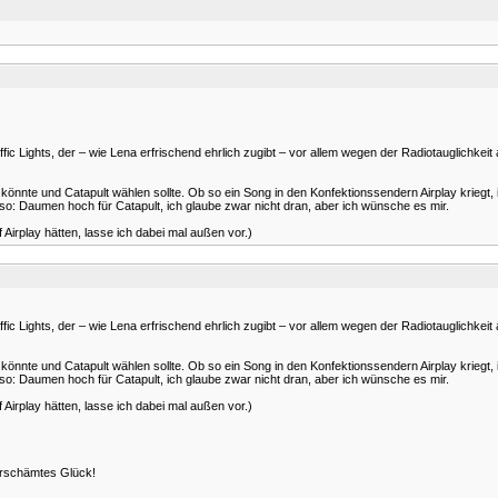
affic Lights, der – wie Lena erfrischend ehrlich zugibt – vor allem wegen der Radiotauglichke
önnte und Catapult wählen sollte. Ob so ein Song in den Konfektionssendern Airplay kriegt,
lso: Daumen hoch für Catapult, ich glaube zwar nicht dran, aber ich wünsche es mir.
irplay hätten, lasse ich dabei mal außen vor.)
affic Lights, der – wie Lena erfrischend ehrlich zugibt – vor allem wegen der Radiotauglichke
önnte und Catapult wählen sollte. Ob so ein Song in den Konfektionssendern Airplay kriegt,
lso: Daumen hoch für Catapult, ich glaube zwar nicht dran, aber ich wünsche es mir.
irplay hätten, lasse ich dabei mal außen vor.)
erschämtes Glück!