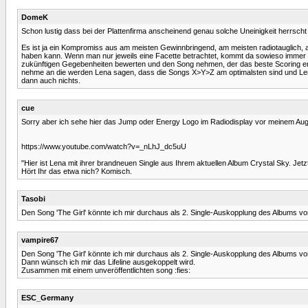
DomeK
Schon lustig dass bei der Plattenfirma anscheinend genau solche Uneinigkeit herrscht
Es ist ja ein Kompromiss aus am meisten Gewinnbringend, am meisten radiotauglich, 
haben kann. Wenn man nur jeweils eine Facette betrachtet, kommt da sowieso immer
zukünftigen Gegebenheiten bewerten und den Song nehmen, der das beste Scoring erre
nehme an die werden Lena sagen, dass die Songs X>Y>Z am optimalsten sind und Lena s
dann auch nichts.
cue
Sorry aber ich sehe hier das Jump oder Energy Logo im Radiodisplay vor meinem Auge
https://www.youtube.com/watch?v=_nLhJ_dc5uU
"Hier ist Lena mit ihrer brandneuen Single aus Ihrem aktuellen Album Crystal Sky. Jetzt
Hört Ihr das etwa nich? Komisch.
Tasobi
Den Song 'The Girl' könnte ich mir durchaus als 2. Single-Auskopplung des Albums vorst
vampire67
Den Song 'The Girl' könnte ich mir durchaus als 2. Single-Auskopplung des Albums vorst
Dann wünsch ich mir das Lifeline ausgekoppelt wird.
Zusammen mit einem unveröffentlichten song :fies:
ESC_Germany