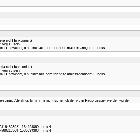
a nicht funktioniert)
 weg zu sein.
on TL abweicht, d.h. einer aus dem "nicht so mainstreamigen" Fundus.
a nicht funktioniert)
 weg zu sein.
on TL abweicht, d.h. einer aus dem "nicht so mainstreamigen" Fundus.
estimmt. Allerdings bin ich mir nicht sicher, ob der oft im Radio gespielt werden würde.
54108194823921_164428090_n.mp 4
4957569218508_1530699393_n.mp 4