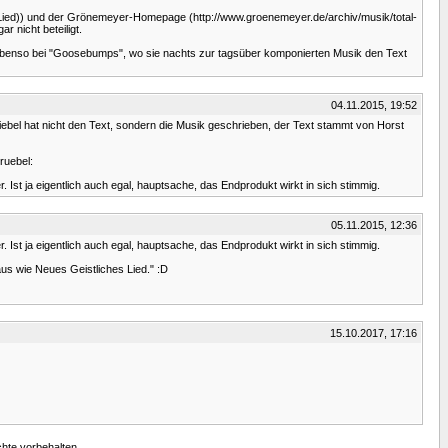
t_(Lied)) und der Grönemeyer-Homepage (http://www.groenemeyer.de/archiv/musik/total-
 nicht beteiligt.
, ebenso bei "Goosebumps", wo sie nachts zur tagsüber komponierten Musik den Text
04.11.2015, 19:52
iebel hat nicht den Text, sondern die Musik geschrieben, der Text stammt von Horst
ruebel:
. Ist ja eigentlich auch egal, hauptsache, das Endprodukt wirkt in sich stimmig.
05.11.2015, 12:36
. Ist ja eigentlich auch egal, hauptsache, das Endprodukt wirkt in sich stimmig.
us wie Neues Geistliches Lied." :D
15.10.2017, 17:16
chte vorbehalten.