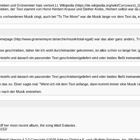
hrieben und Grönemeier hats vertont.Lt. Wikipedia (https://de.wikipedia.org/wiki/Currywurs
ieben, der Text stammt von Horst Herbert Krause und Diether Krebs, Herbert selbst war da gar
reits vorhandenen Musik singt, auch bei "To The Moon" war die Musik lange vor dem Text da
Homepage (http://www.groenemeyer.de/archiv/musik/total-egal/) war das aber ganz anders, Tr
ow geschrieben, daher bin ich wohl durcheinander gekommen, ist alles schon so lange her.:g
ntsteht und danach ein passender Text geschrieben/geliefert wird oder beides fließt ineinander
ntsteht und danach ein passender Text geschrieben/geliefert wird oder beides fließt ineinander
ben das so. Einer sagte mal: "Wenn ich mit dem Text anfange, dann kommt immer eine Musik ra
e nach der Musik entstehen.
ff her most recent album, the song titled Galaxies.
4152/
etin® Version 4.2.0 Copyright ©2026 Adduco Digital e.K. und vBulletin Solutions, Inc. Alle Re