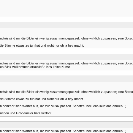
ndwie sind mir die Bilder ein wenig zusammengepuzzelt, ohne wirklich zu passen; eine Botscha
 die Stimme etwas zu tun hat und nicht nur oh la hey macht.
ndwie sind mir die Bilder ein wenig zusammengepuzzelt, ohne wirklich zu passen; eine Botscha
 Blick vollkommen erschließt, ist's keine Kunst.
ndwie sind mir die Bilder ein wenig zusammengepuzzelt, ohne wirklich zu passen; eine Botscha
 die Stimme etwas zu tun hat und nicht nur oh la hey macht.
denkt er sich Wörter aus, die zur Musik passen. Schätze, bei Lena läuft das ähnlich. ;)
hrieben und Grönemeier hats vertont.
denkt er sich Wörter aus, die zur Musik passen. Schätze, bei Lena läuft das ähnlich. ;)