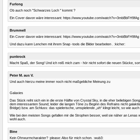
Furlong
Ob auch noch "Schwarzes Loch " kommt ?
Ein Cover davon wäre interessant: https://www.youtube.com/watch?v=3mbBbFH9fAg
Brummell
Ein Cover davon wäre interessant: https://www.youtube.com/watch?v=3mbBbFH9fAg
Und dazu kann Lenchen mit ihrem Snap -tools die Bilder bearbeiten . :kicher:
punkrock
Macht Spaß, der Song! Und ich reiß mich zam - hör nicht sofort die neuen Stücke, sond
Peter M. aus V.
Und auch hierzu meine immer noch nicht maßgebliche Meinung zu
Galaxies
Das Stück reiht sich ein in die erste Hälfte von Crystal Sky, in die eher beliebigen 
dem interessanten Sound; leider die langen Töne zu Beginn des Refrains nicht galaktis
Bridge) bzw. am Schluss: das spielerische, umspielende „uh“ klingt leicht, so wie au
Wie bei den meisten Songs gefallen mir die Strophen besser, weil sie näher an Lenas wi
wohl auch.
Bine
Kein Ohrwurmcharakter? :please: Also für mich schon. :wub3: