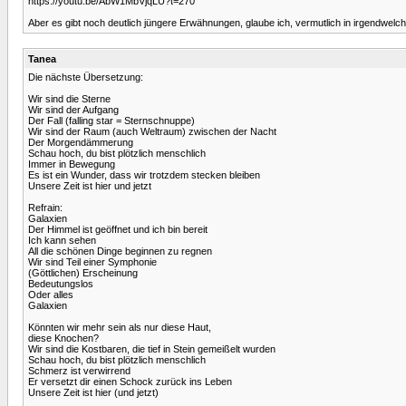
https://youtu.be/AbW1MbVjqLU?t=270
Aber es gibt noch deutlich jüngere Erwähnungen, glaube ich, vermutlich in irgendwelch
Tanea
Die nächste Übersetzung:
Wir sind die Sterne
Wir sind der Aufgang
Der Fall (falling star = Sternschnuppe)
Wir sind der Raum (auch Weltraum) zwischen der Nacht
Der Morgendämmerung
Schau hoch, du bist plötzlich menschlich
Immer in Bewegung
Es ist ein Wunder, dass wir trotzdem stecken bleiben
Unsere Zeit ist hier und jetzt
Refrain:
Galaxien
Der Himmel ist geöffnet und ich bin bereit
Ich kann sehen
All die schönen Dinge beginnen zu regnen
Wir sind Teil einer Symphonie
(Göttlichen) Erscheinung
Bedeutungslos
Oder alles
Galaxien
Könnten wir mehr sein als nur diese Haut,
diese Knochen?
Wir sind die Kostbaren, die tief in Stein gemeißelt wurden
Schau hoch, du bist plötzlich menschlich
Schmerz ist verwirrend
Er versetzt dir einen Schock zurück ins Leben
Unsere Zeit ist hier (und jetzt)