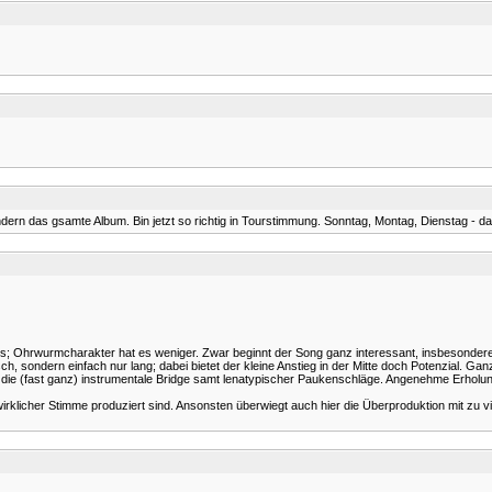
ern das gsamte Album. Bin jetzt so richtig in Tourstimmung. Sonntag, Montag, Dienstag - das
Songs; Ohrwurmcharakter hat es weniger. Zwar beginnt der Song ganz interessant, insbesondere
ch, sondern einfach nur lang; dabei bietet der kleine Anstieg in der Mitte doch Potenzial. 
ch die (fast ganz) instrumentale Bridge samt lenatypischer Paukenschläge. Angenehme Erholu
rklicher Stimme produziert sind. Ansonsten überwiegt auch hier die Überproduktion mit zu viel