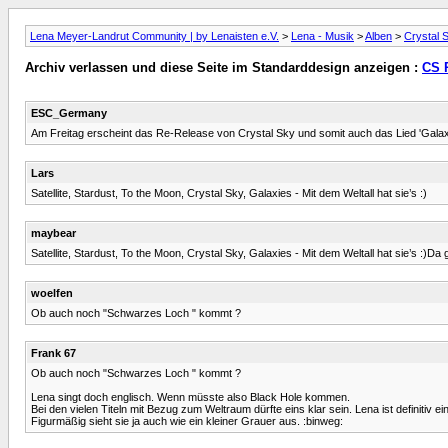
Lena Meyer-Landrut Community | by Lenaisten e.V.
>
Lena - Musik
>
Alben
>
Crystal 
Archiv verlassen und diese Seite im Standarddesign anzeigen :
CS R
ESC_Germany
Am Freitag erscheint das Re-Release von Crystal Sky und somit auch das Lied 'Galaxies'
Lars
Satellite, Stardust, To the Moon, Crystal Sky, Galaxies - Mit dem Weltall hat sie’s :)
maybear
Satellite, Stardust, To the Moon, Crystal Sky, Galaxies - Mit dem Weltall hat sie’s :)Da 
woelfen
Ob auch noch "Schwarzes Loch " kommt ?
Frank 67
Ob auch noch "Schwarzes Loch " kommt ?
Lena singt doch englisch. Wenn müsste also Black Hole kommen.
Bei den vielen Titeln mit Bezug zum Weltraum dürfte eins klar sein. Lena ist definitiv 
Figurmäßig sieht sie ja auch wie ein kleiner Grauer aus. :binweg: