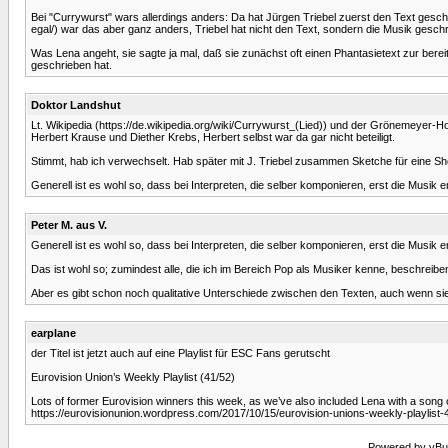
Bei "Currywurst" wars allerdings anders: Da hat Jürgen Triebel zuerst den Text gesc
egal/) war das aber ganz anders, Triebel hat nicht den Text, sondern die Musik geschr
Was Lena angeht, sie sagte ja mal, daß sie zunächst oft einen Phantasietext zur be
geschrieben hat.
Doktor Landshut
Lt. Wikipedia (https://de.wikipedia.org/wiki/Currywurst_(Lied)) und der Grönemeyer-
Herbert Krause und Diether Krebs, Herbert selbst war da gar nicht beteiligt.
Stimmt, hab ich verwechselt. Hab später mit J. Triebel zusammen Sketche für eine Sh
Generell ist es wohl so, dass bei Interpreten, die selber komponieren, erst die Musik e
Peter M. aus V.
Generell ist es wohl so, dass bei Interpreten, die selber komponieren, erst die Musik e
Das ist wohl so; zumindest alle, die ich im Bereich Pop als Musiker kenne, beschrei
Aber es gibt schon noch qualitative Unterschiede zwischen den Texten, auch wenn si
earplane
der Titel ist jetzt auch auf eine Playlist für ESC Fans gerutscht
Eurovision Union’s Weekly Playlist (41/52)
Lots of former Eurovision winners this week, as we’ve also included Lena with a song o
https://eurovisionunion.wordpress.com/2017/10/15/eurovision-unions-weekly-playlist-
Powered by vBull