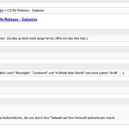
Sky
> CS Re-Release - Galaxies
e-Release - Galaxies
. Da dies ja nicht mehr lange hin ist, öffne ich das hier mal ;)
gibt's noch "Moonlight", "Junimond" und "A Whole New World" und nicht zuletzt "At All" ... ;)
eine Außerirdische, die uns durch Ihre Titelwahl auf Ihre Herkunft aufmerksam macht.