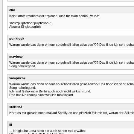
cue
Kein Ohrwurmcharakter? :please: Also für mich schon. :wub3:
:nick::pulpfiction::pulpfiction2:
Absolut Singletauglich
punkrock
Warum wurde das denn on tour so schnell fallen gelassen??? Das finde ich sehr schade
maybear
Warum wurde das denn on tour so schnell fallen gelassen??? Das finde ich sehr schad
Song naheliegend.
vampire67
Warum wurde das denn on tour so schnell fallen gelassen??? Das finde ich sehr schad
Song naheliegend.
Ich fand Galaxies in Berlin auch noch nicht wirklich rund.
Das hat live (noch) nicht wirklich funktioniert.
steffen3
Höre es mir gerade noch mal auf Spotify an und plötzlich fällt mir ein, woran der Stil
Ill
... Ich glaube Lena hatte sie auch schon mal erwähnt.