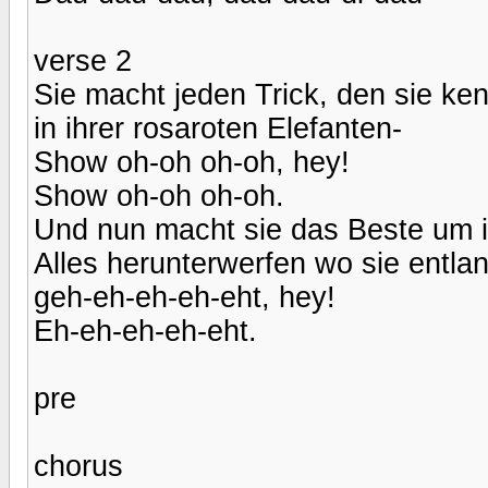
verse 2
Sie macht jeden Trick, den sie ken
in ihrer rosaroten Elefanten-
Show oh-oh oh-oh, hey!
Show oh-oh oh-oh.
Und nun macht sie das Beste um ih
Alles herunterwerfen wo sie entla
geh-eh-eh-eh-eht, hey!
Eh-eh-eh-eh-eht.
pre
chorus