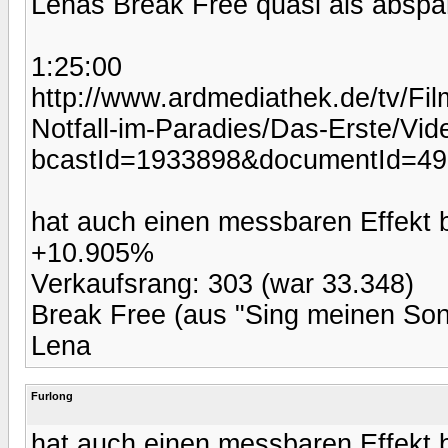
Lenas Break Free quasi als absp
1:25:00
http://www.ardmediathek.de/tv/Fi
Notfall-im-Paradies/Das-Erste/Vid
bcastId=1933898&documentId=4
hat auch einen messbaren Effekt
+10.905%
Verkaufsrang: 303 (war 33.348)
Break Free (aus "Sing meinen Song
Lena
Furlong
hat auch einen messbaren Effekt