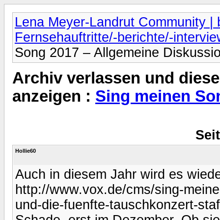
Lena Meyer-Landrut Community | b
Fernsehauftritte/-berichte/-intervi
Song 2017 – Allgemeine Diskussi
Archiv verlassen und diese
anzeigen :
Sing meinen Son
Seit
Hollie60
Auch in diesem Jahr wird es wied
http://www.vox.de/cms/sing-mein
und-die-fuenfte-tauschkonzert-sta
Schade, erst im Dezember. Ob sie