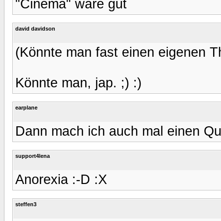
"Cinema" wäre gut
david davidson
(Könnte man fast einen eigenen Th
Könnte man, jap. ;) :)
earplane
Dann mach ich auch mal einen Qu
support4lena
Anorexia :-D :X
steffen3