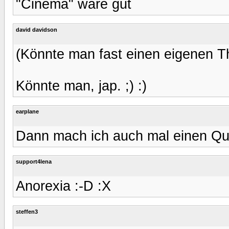
"Cinema" wäre gut
david davidson
(Könnte man fast einen eigenen Th
Könnte man, jap. ;) :)
earplane
Dann mach ich auch mal einen Qu
support4lena
Anorexia :-D :X
steffen3