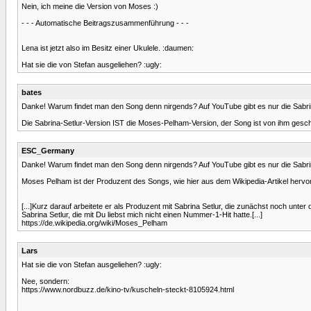
Nein, ich meine die Version von Moses :)
- - - Automatische Beitragszusammenführung - - -
Lena ist jetzt also im Besitz einer Ukulele. :daumen:
Hat sie die von Stefan ausgeliehen? :ugly:
bates
Danke! Warum findet man den Song denn nirgends? Auf YouTube gibt es nur die Sabrina
Die Sabrina-Setlur-Version IST die Moses-Pelham-Version, der Song ist von ihm gesch
ESC_Germany
Danke! Warum findet man den Song denn nirgends? Auf YouTube gibt es nur die Sabrina
Moses Pelham ist der Produzent des Songs, wie hier aus dem Wikipedia-Artikel hervo
[...]Kurz darauf arbeitete er als Produzent mit Sabrina Setlur, die zunächst noch un
Sabrina Setlur, die mit Du liebst mich nicht einen Nummer-1-Hit hatte.[...]
https://de.wikipedia.org/wiki/Moses_Pelham
Lars
Hat sie die von Stefan ausgeliehen? :ugly:
Nee, sondern:
https://www.nordbuzz.de/kino-tv/kuscheln-steckt-8105924.html