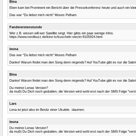
Bina
Eben kam bei Prominent ein Bericht über die Pressekonferenz heute und auch ein klei
Das war "Du liebst mich nicht" Moses Pelham
Fandererstenstunde
Wer z.B. wissen will wer Satellite singt. Hier gibts ein paar wenige Infos.
https://www.nordbuzz.de/kino-tv/kuscheln-steckt-8105924.html
leona
Das war "Du liebst mich nicht" Moses Pelham
Danke! Warum findet man den Song denn nirgends? Auf YouTube gibt es nur die Sabrina
Bina
Danke! Warum findet man den Song denn nirgends? Auf YouTube gibt es nur die Sabrina
Du meinst Lenas Version?
da mußt Du Dich noch gedulden, die Version wird wohl erst nach der SMS Folge "veröff
Lars
Lena ist jetzt also im Besitz einer Ukulele. :daumen:
leona
Du meinst Lenas Version?
da mußt Du Dich noch gedulden, die Version wird wohl erst nach der SMS Folge "veröff