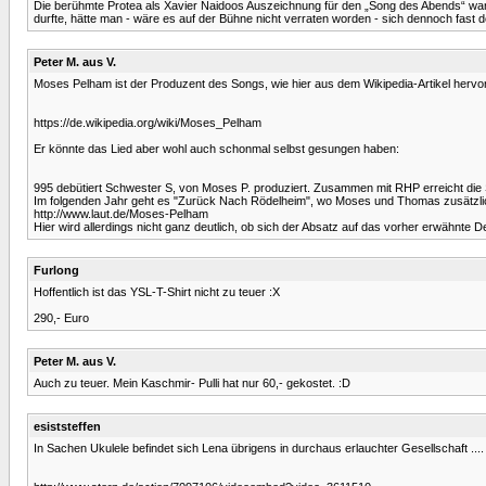
Die berühmte Protea als Xavier Naidoos Auszeichnung für den „Song des Abends“ war
durfte, hätte man - wäre es auf der Bühne nicht verraten worden - sich dennoch fast
Peter M. aus V.
Moses Pelham ist der Produzent des Songs, wie hier aus dem Wikipedia-Artikel hervo
https://de.wikipedia.org/wiki/Moses_Pelham
Er könnte das Lied aber wohl auch schonmal selbst gesungen haben:
995 debütiert Schwester S, von Moses P. produziert. Zusammen mit RHP erreicht die Si
Im folgenden Jahr geht es "Zurück Nach Rödelheim", wo Moses und Thomas zusätzlich zu
http://www.laut.de/Moses-Pelham
Hier wird allerdings nicht ganz deutlich, ob sich der Absatz auf das vorher erwähnte 
Furlong
Hoffentlich ist das YSL-T-Shirt nicht zu teuer :X
290,- Euro
Peter M. aus V.
Auch zu teuer. Mein Kaschmir- Pulli hat nur 60,- gekostet. :D
esiststeffen
In Sachen Ukulele befindet sich Lena übrigens in durchaus erlauchter Gesellschaft .... 