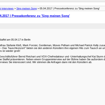
e/-interviews
>
Sing meinen Song
> 05.04.2017 | Pressekonferenz zu 'Sing meinen Song'
4.2017 | Pressekonferenz zu 'Sing meinen Song'
affel am 05.04.17 in Berlin
ontfrau Stefanie Kloß, Mark Forster, Gentleman, Moses Pelham und Michael Patrick Kelly zu
 – Das Tauschkonzert“ bieten sie den anderen Künstlern ihre eigenen Hits zum Tausch an und 
s ist wieder groß!
schäftsführer Bernd Reichart und VOX-Chefredakteur und -Unterhaltungschef Kai Sturm die
e neue Staffel präsentieren. Neben einem Gruppeninterview auf der Bühne haben Sie außerdem d
rviews Sie interessiert sind. Wir stimmen die Anfragen dann mit den Künstlern ab.