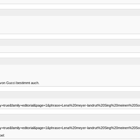
s von Gucci bestimmt auch.
udity=true&family=editorial&page=1&phrase=Lena%20meyer-landrut%20Sing%20meinen%20So
udity=true&family=editorial&page=1&phrase=Lena%20meyer-landrut%20Sing%20meinen%20So
bel: