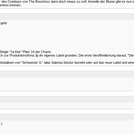
 den Cowboys von The Bosshoss dann doch etwas zu soft. Anstelle der Blume gibt es nun e
 denken können.
rgeht
ngle "Ja Klar" Platz 14 der Charts.
r Produktionsfirma 3p ihr eigenes Label gründen. Die erste Veröffentlichung darauf, "Die Ne
Debütalbum von "Schwester S." alias Sabrina Setzlur bezeiht oder auf das neue Label und ein
:)