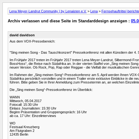
Lena Meyer-Landrut Community | by Lenaisten e.V.
>
Lena
>
Fernsehauftritte/-bericht
Archiv verlassen und diese Seite im Standarddesign anzeigen :
05.0
david davidson
Aus dem VOX-Pressebereich:
"Sing meinen Song - Das Tauschkonzert" Pressekonferenz mit allen Künstlern der 4. St
Im Frühjahr 2017 treten im Frühjahr 2017 treten Lena Meyer-Landrut, Silbermond-Fr
BossHoss“, die Reise nach Südafrika an. In der vierten Staffel von „Sing meinen Song
neuen Version. Ob Rock, Pop, Rap oder Reggae - die Vielfalt der musikalischen Genre
Im Rahmen der „Sing meinen Song“-Pressekonferenz am 5. April werden Ihnen VOX-Ge
Südafrika persönlich vorstellen und in einem Trailer erste exklusive Einblicke in di
führen. Bitte geben Sie in Ihrer Anmeldung zum Pressetermin an, an welchen Einzelinte
Die „Sing meinen Song“-Pressekonferenz im Überblick:
WANN
Mittwoch, 05.04.2017
Fotocall: 15:30 Uhr
Einlass Journalisten: 15:30 Uhr
Beginn Präsentation und Gruppengespräch: 16 Uhr
ab ca. 17 Uhr: Einzelinterviews
WO
Festsaal Kreuzberg
Am Flutgraben 2
12435 Berlin