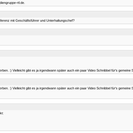
iengruppe-rtl.de.
nferenz mit Geschäftsführer und Unterhaltungschef?
ben. :) Vielleicht gibt es ja irgendwann später auch ein paar Video Schnibbel für's gemeine S
ben. :) Vielleicht gibt es ja irgendwann später auch ein paar Video Schnibbel für's gemeine S
kt: