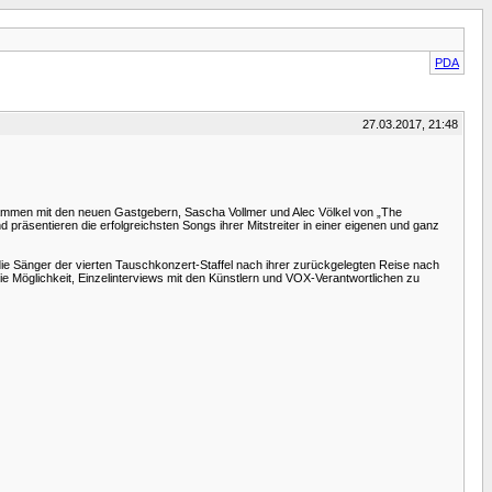
PDA
27.03.2017, 21:48
sammen mit den neuen Gastgebern, Sascha Vollmer und Alec Völkel von „The
präsentieren die erfolgreichsten Songs ihrer Mitstreiter in einer eigenen und ganz
 Sänger der vierten Tauschkonzert-Staffel nach ihrer zurückgelegten Reise nach
ie Möglichkeit, Einzelinterviews mit den Künstlern und VOX-Verantwortlichen zu