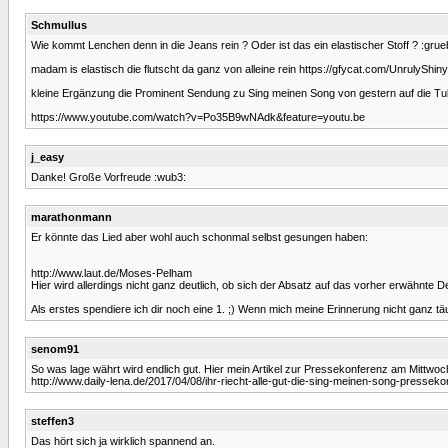
Schmullus
Wie kommt Lenchen denn in die Jeans rein ? Oder ist das ein elastischer Stoff ? :grue
madam is elastisch die flutscht da ganz von alleine rein https://gfycat.com/UnrulyShin
kleine Ergänzung die Prominent Sendung zu Sing meinen Song von gestern auf die T
https://www.youtube.com/watch?v=Po35B9wNAdk&feature=youtu.be
j_easy
Danke! Große Vorfreude :wub3:
marathonmann
Er könnte das Lied aber wohl auch schonmal selbst gesungen haben:
http://www.laut.de/Moses-Pelham
Hier wird allerdings nicht ganz deutlich, ob sich der Absatz auf das vorher erwähnte 
Als erstes spendiere ich dir noch eine 1. ;) Wenn mich meine Erinnerung nicht ganz tä
senom91
So was lage währt wird endlich gut. Hier mein Artikel zur Pressekonferenz am Mittwoch
http://www.daily-lena.de/2017/04/08/ihr-riecht-alle-gut-die-sing-meinen-song-presseko
steffen3
Das hört sich ja wirklich spannend an.