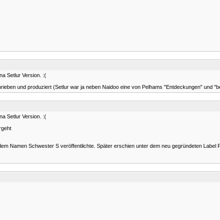
 Setlur Version. :(
rieben und produziert (Setlur war ja neben Naidoo eine von Pelhams "Entdeckungen" und "bes
 Setlur Version. :(
rgeht
ter dem Namen Schwester S veröffentlichte. Später erschien unter dem neu gegründeten Label