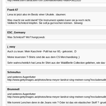
http://www.stern.de/action/7097106/videoembed?video=3611510
Frank 67
Lena ist jetzt also im Besitz einer Ukulele. :daumen:
Was macht sie wohl damit? Ein Instrument spielen kann sie ja noch nicht.
Vielleicht Schnitzel klopfen. Sie soll ja gut kochen können. :binweg:
ESC_Germany
Was Schnitzel? Wo?:hungrywub:
j_easy
Auch zu teuer. Mein Kaschmir- Pulli hat nur 60,- gekostet. :D
Meine teuersten T-Shirts sind die aus dem CS Merchandising ;)
Sehr wahrscheinlich hat Lena ihr Shirt aus der WaldBerlin Collection geliehen, wie da
Schmullus
und weiteres Augenfutter
http://www.gettyimages.ae/photos/lena-meyer-landrut-sing-meinen-song?excluden
Brummell
und weiteres Augenfutter
http://www.gettyimages.ae/photos/lena-meyer-landrut-sing-meinen-song?excluden
Wie kommt Lenchen denn in die Jeans rein ? Oder ist das ein elastischer Stoff ? :grue