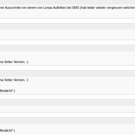
ner Ausschnitt von einem von Lenas Auftritten bei SMS (hab leider wieder vergessen welche
 Setlur Version. :(
 Setlur Version. :(
entlicht":)
entlicht":)