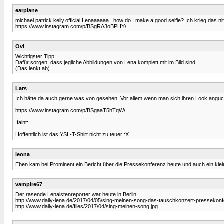
earplane
michael.patrick.kelly.official Lenaaaaaa...how do I make a good selfie? Ich krieg da
https://www.instagram.com/p/BSgRA3oBPHY/
Ovi
Wichtigster Tipp:
Dafür sorgen, dass jegliche Abbildungen von Lena komplett mit im Bild sind.
(Das lenkt ab)
Lars
Ich hätte da auch gerne was von gesehen. Vor allem wenn man sich ihren Look anguc
https://www.instagram.com/p/BSgaaT5hTqW/
:faint:
Hoffentlich ist das YSL-T-Shirt nicht zu teuer :X
leona
Eben kam bei Prominent ein Bericht über die Pressekonferenz heute und auch ein klei
vampire67
Der rasende Lenaistenreporter war heute in Berlin:
http://www.daily-lena.de/2017/04/05/sing-meinen-song-das-tauschkonzert-pressekonf
http://www.daily-lena.de/files/2017/04/sing-meinen-song.jpg