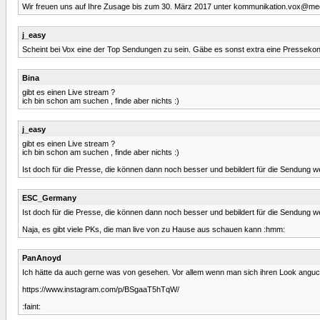
Wir freuen uns auf Ihre Zusage bis zum 30. März 2017 unter kommunikation.vox@med
j_easy
Scheint bei Vox eine der Top Sendungen zu sein. Gäbe es sonst extra eine Presseko
Bina
gibt es einen Live stream ?
ich bin schon am suchen , finde aber nichts :)
j_easy
gibt es einen Live stream ?
ich bin schon am suchen , finde aber nichts :)
Ist doch für die Presse, die können dann noch besser und bebildert für die Sendung wer
ESC_Germany
Ist doch für die Presse, die können dann noch besser und bebildert für die Sendung wer
Naja, es gibt viele PKs, die man live von zu Hause aus schauen kann :hmm:
PanAnoyd
Ich hätte da auch gerne was von gesehen. Vor allem wenn man sich ihren Look anguc
https://www.instagram.com/p/BSgaaT5hTqW/
:faint: