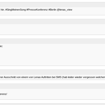
s nit hin. #SingMeinenSong #PresseKonferenz #Berlin @lenas_view
kt:
ner Ausschnitt von einem von Lenas Auftritten bei SMS (hab leider wieder vergessen welche
erenz/