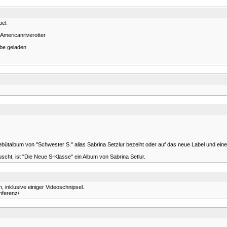
bel:
yAmericanriverotter
ube geladen
Debütalbum von "Schwester S." alias Sabrina Setzlur bezeiht oder auf das neue Label und ein
uscht, ist "Die Neue S-Klasse" ein Album von Sabrina Setlur.
, inklusive einiger Videoschnipsel.
nferenz/