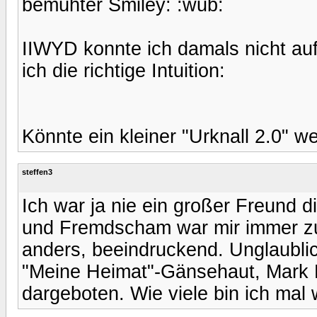
bemühter Smiley: :wub:
IIWYD konnte ich damals nicht au
ich die richtige Intuition:
Könnte ein kleiner "Urknall 2.0" w
steffen3
Ich war ja nie ein großer Freund d
und Fremdscham war mir immer zu 
anders, beeindruckend. Unglaubli
"Meine Heimat"-Gänsehaut, Mark F
dargeboten. Wie viele bin ich mal 