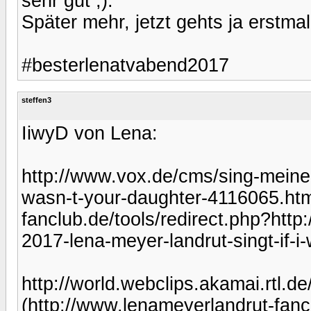
sehr gut ;).
Später mehr, jetzt gehts ja erstmal
#besterlenatvabend2017
steffen3
IiwyD von Lena:
http://www.vox.de/cms/sing-meinen
wasn-t-your-daughter-4116065.htm
fanclub.de/tools/redirect.php?htt
2017-lena-meyer-landrut-singt-if-
http://world.webclips.akamai.rt
(http://www.lenameyerlandrut-fancl