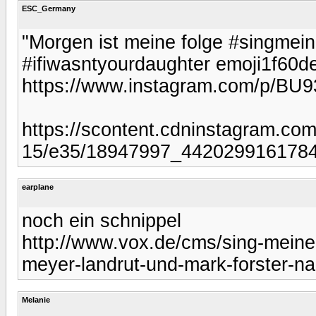
ESC_Germany
"Morgen ist meine folge #singmei
#ifiwasntyourdaughter emoji1f60d
https://www.instagram.com/p/BU
https://scontent.cdninstagram.com
15/e35/18947997_4420299161784
earplane
noch ein schnippel
http://www.vox.de/cms/sing-meine
meyer-landrut-und-mark-forster-na
Melanie