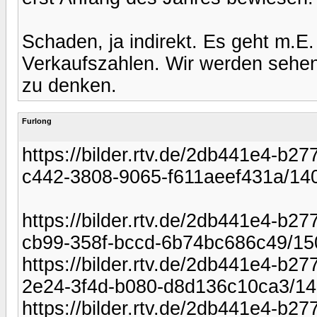
Schaden, ja indirekt. Es geht m.E
Verkaufszahlen. Wir werden sehen.
zu denken.
Furlong
https://bilder.rtv.de/2db441e4-b2
c442-3808-9065-f611aeef431a/14
https://bilder.rtv.de/2db441e4-b
cb99-358f-bccd-6b74bc686c49/1
https://bilder.rtv.de/2db441e4-b2
2e24-3f4d-b080-d8d136c10ca3/1
https://bilder.rtv.de/2db441e4-b