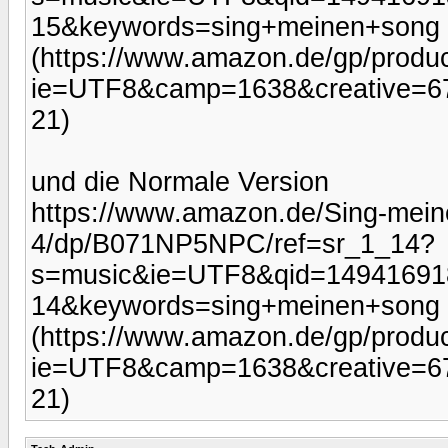
15&keywords=sing+meinen+song
(https://www.amazon.de/gp/produc
ie=UTF8&camp=1638&creative=67
21)
und die Normale Version
https://www.amazon.de/Sing-mein
4/dp/B071NP5NPC/ref=sr_1_14?
s=music&ie=UTF8&qid=14941691
14&keywords=sing+meinen+song
(https://www.amazon.de/gp/produ
ie=UTF8&camp=1638&creative=6
21)