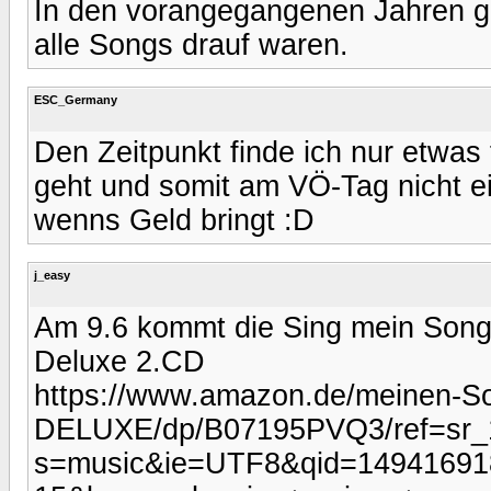
In den vorangegangenen Jahren ga
alle Songs drauf waren.
ESC_Germany
Den Zeitpunkt finde ich nur etwas 
geht und somit am VÖ-Tag nicht ein
wenns Geld bringt :D
j_easy
Am 9.6 kommt die Sing mein Song
Deluxe 2.CD
https://www.amazon.de/meinen-So
DELUXE/dp/B07195PVQ3/ref=sr_
s=music&ie=UTF8&qid=14941691