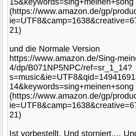
15&keywords=sing+meinen+song
(https://www.amazon.de/gp/produc
ie=UTF8&camp=1638&creative=67
21)
und die Normale Version
https://www.amazon.de/Sing-mein
4/dp/B071NP5NPC/ref=sr_1_14?
s=music&ie=UTF8&qid=14941691
14&keywords=sing+meinen+song
(https://www.amazon.de/gp/produ
ie=UTF8&camp=1638&creative=6
21)
Ist vorbestellt. Und storniert.... 