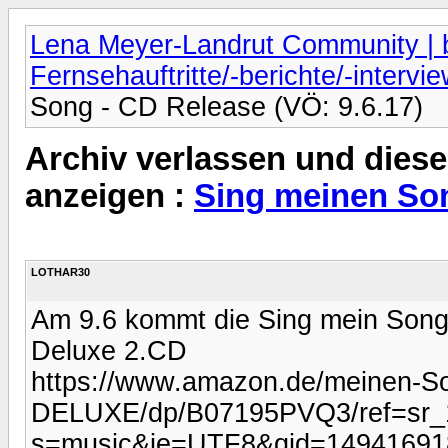
Lena Meyer-Landrut Community | b
Fernsehauftritte/-berichte/-intervi
Song - CD Release (VÖ: 9.6.17)
Archiv verlassen und diese
anzeigen :
Sing meinen Son
LOTHAR30
Am 9.6 kommt die Sing mein Song
Deluxe 2.CD
https://www.amazon.de/meinen-So
DELUXE/dp/B07195PVQ3/ref=sr_
s=music&ie=UTF8&qid=14941691