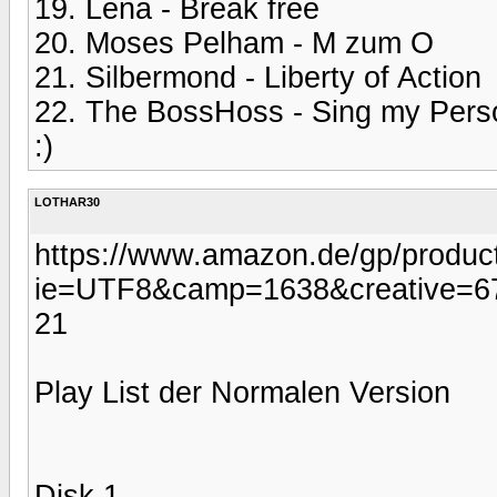
19. Lena - Break free
20. Moses Pelham - M zum O
21. Silbermond - Liberty of Action
22. The BossHoss - Sing my Pers
:)
LOTHAR30
https://www.amazon.de/gp/produc
ie=UTF8&camp=1638&creative=6
21
Play List der Normalen Version
Disk 1