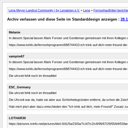
Lena Meyer-Landrut Community | by Lenaisten e.V.
>
Lena
>
Fernsehauftritte/-bericht
Archiv verlassen und diese Seite im Standarddesign anzeigen :
28.1
Melanie
In diesem Special lassen Mark Forster und Gentleman gemeinsam mit ihren Kollegen d
https://www.tvinfo.de/fernsehprogramm/688744410-ich-trink-auf-dich-mein-freund-die
vampire67
In diesem Special lassen Mark Forster und Gentleman gemeinsam mit ihren Kollegen d
https://www.tvinfo.de/fernsehprogramm/688744410-ich-trink-auf-dich-mein-freund-die
Die uhrzeit fehlt noch im threadtitel
ESC_Germany
Die uhrzeit fehlt noch im threadtitel
Die Uhrzeit war da, hatte sie aber aus Schönheitsgründen entfernt, da schon die Zei
Hab mich jetzt aber dazu entschieden den "Ich trink auf dich, mein Freund!" Zusatz zu 
LOTHAR30
https://pictures.tvinfo.net/pictures/bb/c3/d1/5a/23/0a/7c/d7/c2/c8/96/67/29/55/b9/