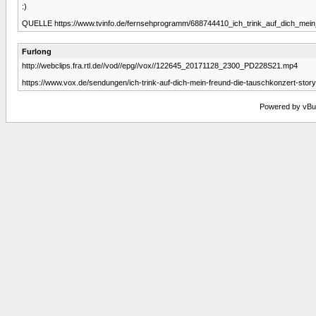
:)
QUELLE https://www.tvinfo.de/fernsehprogramm/688744410_ich_trink_auf_dich_mein_
Furlong
http://webclips.fra.rtl.de//vod//epg//vox//122645_20171128_2300_PD228S21.mp4
https://www.vox.de/sendungen/ich-trink-auf-dich-mein-freund-die-tauschkonzert-stor
Powered by vBull