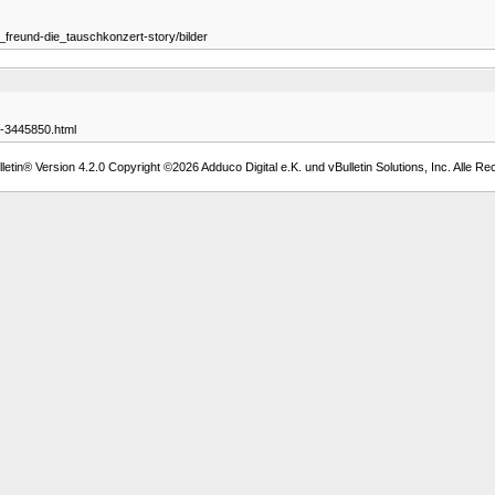
freund-die_tauschkonzert-story/bilder
y-3445850.html
etin® Version 4.2.0 Copyright ©2026 Adduco Digital e.K. und vBulletin Solutions, Inc. Alle Re