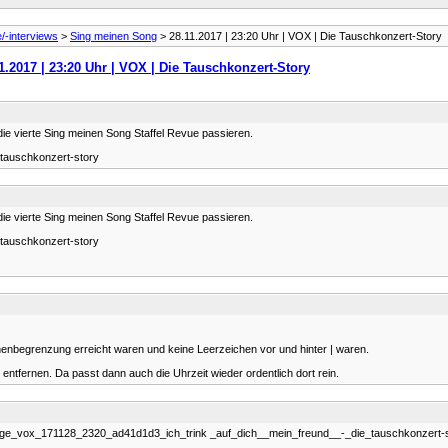
e/-interviews
>
Sing meinen Song
> 28.11.2017 | 23:20 Uhr | VOX | Die Tauschkonzert-Story
1.2017 | 23:20 Uhr | VOX | Die Tauschkonzert-Story
ie vierte Sing meinen Song Staffel Revue passieren.
-tauschkonzert-story
ie vierte Sing meinen Song Staffel Revue passieren.
-tauschkonzert-story
chenbegrenzung erreicht waren und keine Leerzeichen vor und hinter | waren.
entfernen. Da passt dann auch die Uhrzeit wieder ordentlich dort rein.
53/large_vox_171128_2320_ad41d1d3_ich_trink _auf_dich__mein_freund__-_die_tauschkonzert-s