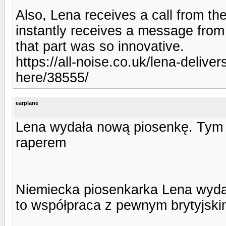
Also, Lena receives a call from t
instantly receives a message from
that part was so innovative.
https://all-noise.co.uk/lena-deliv
here/38555/
earplane
Lena wydała nową piosenkę. Tym r
raperem
Niemiecka piosenkarka Lena wyda
to współpraca z pewnym brytyjski