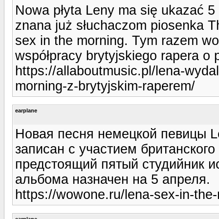
Nowa płyta Leny ma się ukazać 5 k
znana już słuchaczom piosenka T
sex in the morning. Tym razem wo
współpracy brytyjskiego rapera o
https://allaboutmusic.pl/lena-wyd
morning-z-brytyjskim-raperem/
earplane
Новая песня немецкой певицы Le
записан с участием британского
предстоящий пятый студийник ис
альбома назначен на 5 апреля.
https://wowone.ru/lena-sex-in-the
earplane