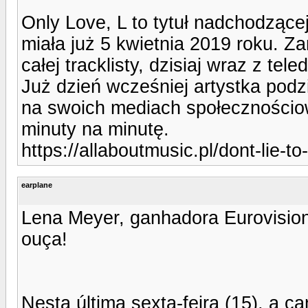
Only Love, L to tytuł nadchodzącej
miała już 5 kwietnia 2019 roku. 
całej tracklisty, dzisiaj wraz z tel
Już dzień wcześniej artystka podzi
na swoich mediach społecznościow
minuty na minutę.
https://allaboutmusic.pl/dont-lie-t
earplane
Lena Meyer, ganhadora Eurovision, 
ouça!
Nesta última sexta-feira (15), a 