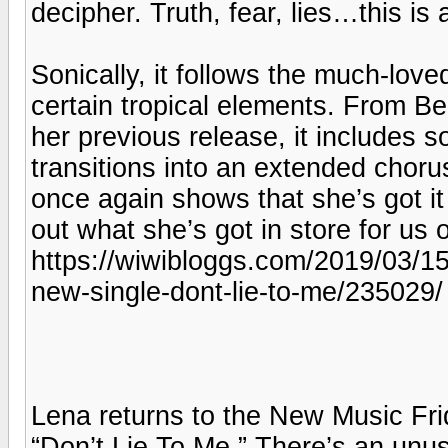
decipher. Truth, fear, lies…this is 
Sonically, it follows the much-lov
certain tropical elements. From Be
her previous release, it includes 
transitions into an extended chorus
once again shows that she’s got it
out what she’s got in store for us o
https://wiwibloggs.com/2019/03/15/
new-single-dont-lie-to-me/235029/
Lena returns to the New Music Fri
“Don’t Lie To Me.” There’s an unusu