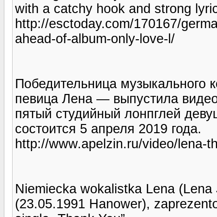
with a catchy hook and strong lyri
http://esctoday.com/170167/germa
ahead-of-album-only-love-l/
Победительница музыкального к
певица Лена — выпустила видео 
пятый студийный лонпглей девуш
состоится 5 апреля 2019 года.
http://www.apelzin.ru/video/lena-t
Niemiecka wokalistka Lena (Lena
(23.05.1991 Hanower), zaprezent