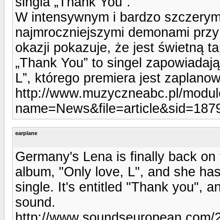
singla „Thank You”.
W intensywnym i bardzo szczerym 
najmroczniejszymi demonami przy w
okazji pokazuje, że jest świetną t
„Thank You” to singel zapowiadają
L”, którego premiera jest zaplano
http://www.muzyczneabc.pl/modul
name=News&file=article&sid=187
earplane
Germany's Lena is finally back on 
album, "Only love, L", and she has 
single. It's entitled "Thank you", 
sound.
http://www.soundseuropean.com/2