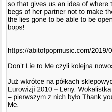
so that gives us an idea of where t
begs of her partner not to make t
the lies gone to be able to be ope
bops!
https://abitofpopmusic.com/2019/03
Don’t Lie to Me czyli kolejna now
Już wkrótce na półkach sklepowyc
Eurowizji 2010 – Leny. Wokalistka
– pierwszym z nich było Thank you
Me.