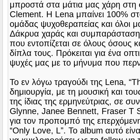
μπροστά στα μάτια μας χάρη στη σ
Clement. Η Lena μπαίνει 100% στ
ομάδας ψυχοθεραπείας και όλοι μ
Δάκρυα χαράς και συμπαράστασης 
που εντοπίζεται σε όλους όσους 
δίπλα τους. Πρόκειται για ένα οπτ
ψυχές μας με το μήνυμα που περν
Το εν λόγω τραγούδι της Lena, “T
δημιουργία, με τη μουσική και το
της ίδιας της ερμηνεύτριας, σε συ
Glynne, Janee Bennett, Fraser T S
για τον προπομπό της επερχόμενης
“Only Love, L”. Το album αυτό είν