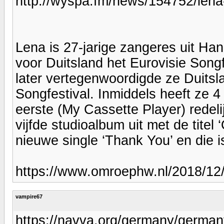
http://wyspa.fm/news/154752/lena
Lena is 27-jarige zangeres uit Han
voor Duitsland het Eurovisie Songfe
later vertegenwoordigde ze Duitsl
Songfestival. Inmiddels heeft ze 
eerste (My Cassette Player) redel
vijfde studioalbum uit met de titel 
nieuwe single ‘Thank You’ en die 
https://www.omroephw.nl/2018/12/i
vampire67
https://navva.org/germany/germany