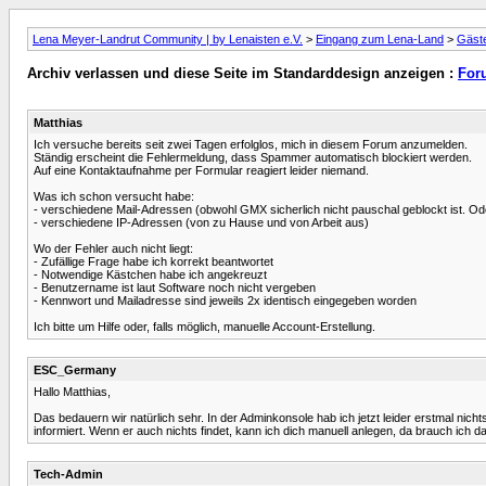
Lena Meyer-Landrut Community | by Lenaisten e.V.
>
Eingang zum Lena-Land
>
Gäst
Archiv verlassen und diese Seite im Standarddesign anzeigen :
For
Matthias
Ich versuche bereits seit zwei Tagen erfolglos, mich in diesem Forum anzumelden.
Ständig erscheint die Fehlermeldung, dass Spammer automatisch blockiert werden.
Auf eine Kontaktaufnahme per Formular reagiert leider niemand.
Was ich schon versucht habe:
- verschiedene Mail-Adressen (obwohl GMX sicherlich nicht pauschal geblockt ist. O
- verschiedene IP-Adressen (von zu Hause und von Arbeit aus)
Wo der Fehler auch nicht liegt:
- Zufällige Frage habe ich korrekt beantwortet
- Notwendige Kästchen habe ich angekreuzt
- Benutzername ist laut Software noch nicht vergeben
- Kennwort und Mailadresse sind jeweils 2x identisch eingegeben worden
Ich bitte um Hilfe oder, falls möglich, manuelle Account-Erstellung.
ESC_Germany
Hallo Matthias,
Das bedauern wir natürlich sehr. In der Adminkonsole hab ich jetzt leider erstmal nich
informiert. Wenn er auch nichts findet, kann ich dich manuell anlegen, da brauch ic
Tech-Admin