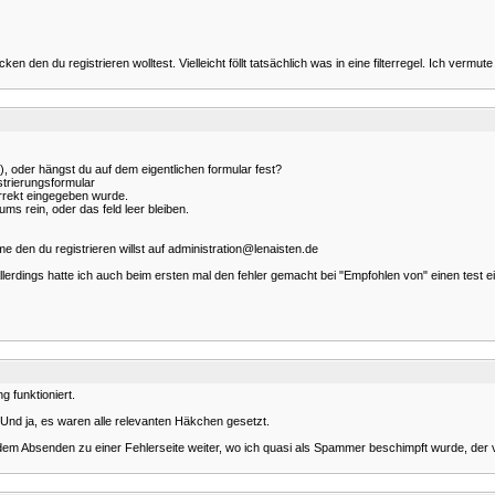
en den du registrieren wolltest. Vielleicht föllt tatsächlich was in eine filterregel. Ich ve
), oder hängst du auf dem eigentlichen formular fest?
strierungsformular
rrekt eingegeben wurde.
ms rein, oder das feld leer bleiben.
e den du registrieren willst auf administration@lenaisten.de
 Allerdings hatte ich auch beim ersten mal den fehler gemacht bei "Empfohlen von" einen tes
 funktioniert.
 Und ja, es waren alle relevanten Häkchen gesetzt.
 dem Absenden zu einer Fehlerseite weiter, wo ich quasi als Spammer beschimpft wurde, der 