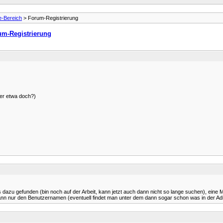
e-Bereich
> Forum-Registrierung
um-Registrierung
der etwa doch?)
ts dazu gefunden (bin noch auf der Arbeit, kann jetzt auch dann nicht so lange suchen), eine
h dann nur den Benutzernamen (eventuell findet man unter dem dann sogar schon was in der A