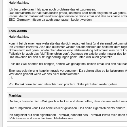
Hallo Matthias,
Ich bin grade dran. Hab aber noch probleme das einzugrenzen.
Das kontaltformular hakt tatsächlich grade, ich muss aber noch eingrenzen wo genau.
Kannst du mir mal auf administration@lenaisten.de deine email und den nickname schick
ESC_Germany müsste da auch automatisch kopiert werden.
Tech-Admin
Hallo Matthias,
kommt bei dir eine neue webseite das du dich registriert hast (und ein email bekommst
Ich vermute letzteres. Also das du immer wieder bei abschicken die seite mit dem regi
Schau noch mal genau ob du oben drüber eine fehlermeldung bekommst was nicht ko
Fallstrick ist auch das feld "Emphohlen von". Da muss ein existierender nutzer des foru
Das häkchen bei den nutzungsbedingungen ganz unten war auch gesetzt?
Falls die zwei sachen nix bringen, schick wie gesagt mal deinen email und den nicknam
Eine testregistrierung hatte ich grade vorgenomen. Da scheint alles zu funktionieren.
Wär doch gelacht wenn wir das nicht hinbekommen.
:hi:
P.S. Kontaktformular war tatsächlich ein problem. Sollte jetzt aber wieder gehen.
Matthias
Danke, ich werde die E-Mail gleich schicken und dann hoffen, dass die manuelle Lösung
Das "Empfohlen von"-Feld habe ich leer gelassen. Das sollte eigentlich nichts ändern.
Ich hing nicht auf dem eigentlichen Formular, sondern das Formular leitete mich nach
IP-Adressen und verschiedenen Mailadressen.