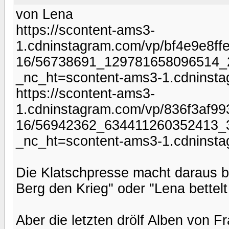
von Lena
https://scontent-ams3-
1.cdninstagram.com/vp/bf4e9e8f
16/56738691_129781658096514_
_nc_ht=scontent-ams3-1.cdninst
https://scontent-ams3-
1.cdninstagram.com/vp/836f3af9
16/56942362_634411260352413_
_nc_ht=scontent-ams3-1.cdninst
Die Klatschpresse macht daraus b
Berg den Krieg" oder "Lena bettelt
Aber die letzten drölf Alben von Fr