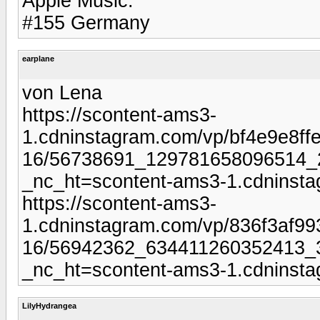
Apple Music:
#155 Germany
earplane
von Lena
https://scontent-ams3-
1.cdninstagram.com/vp/bf4e9e8f
16/56738691_129781658096514_
_nc_ht=scontent-ams3-1.cdninst
https://scontent-ams3-
1.cdninstagram.com/vp/836f3af9
16/56942362_634411260352413_
_nc_ht=scontent-ams3-1.cdninst
LilyHydrangea