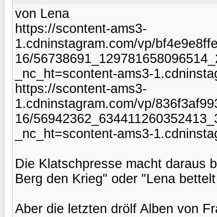
von Lena
https://scontent-ams3-
1.cdninstagram.com/vp/bf4e9e8f
16/56738691_129781658096514_
_nc_ht=scontent-ams3-1.cdninst
https://scontent-ams3-
1.cdninstagram.com/vp/836f3af9
16/56942362_634411260352413_
_nc_ht=scontent-ams3-1.cdninst
Die Klatschpresse macht daraus b
Berg den Krieg" oder "Lena bettelt
Aber die letzten drölf Alben von Fr