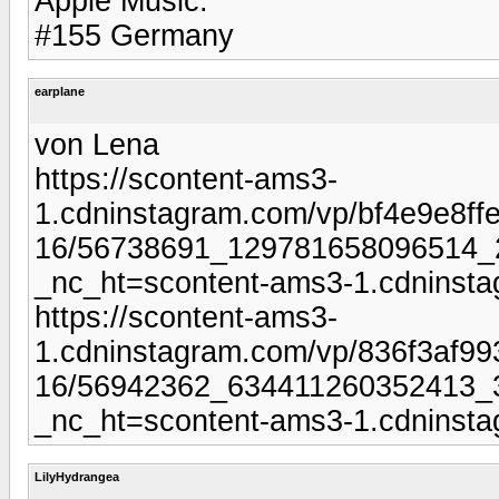
Apple Music:
#155 Germany
earplane
von Lena
https://scontent-ams3-
1.cdninstagram.com/vp/bf4e9e8f
16/56738691_129781658096514_
_nc_ht=scontent-ams3-1.cdninst
https://scontent-ams3-
1.cdninstagram.com/vp/836f3af9
16/56942362_634411260352413_
_nc_ht=scontent-ams3-1.cdninst
LilyHydrangea