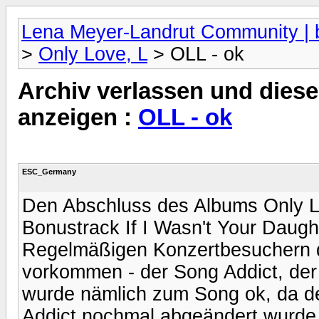
Lena Meyer-Landrut Community | b
>
Only Love, L
> OLL - ok
Archiv verlassen und diese
anzeigen :
OLL - ok
ESC_Germany
Den Abschluss des Albums Only L
Bonustrack If I Wasn't Your Daughte
Regelmäßigen Konzertbesuchern d
vorkommen - der Song Addict, der 
wurde nämlich zum Song ok, da der
Addict nochmal abgeändert wurde