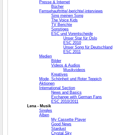
Presse & Internet
Bücher
Fernsehauftritte/-berichte/-interviews
Sing meinen Song
The Voice Kids
TV Berichte
Sonstiges
ESC und Vorentscheide
Unser Star für Oslo
ESC 2010
Unser Song für Deutschland
ESC 2011
Medien
Bilder
Videos & Audios
Musikvideos
Kreatives
Mode, Schönheit und Roter Teppich
Aktionen
International Section
News and Basics
Exchange with German Fans
ESC 2010/2011
Lena - Musik
Singles
Alben
My Cassette Player
Good News
Stardust
Crystal Sky