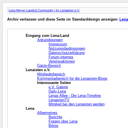
Lena Meyer-Landrut Community | by Lenaisten e.V.
Archiv verlassen und diese Seite im Standarddesign anzeigen:
Lena
Eingang zum Lena-Land
Ankündigungen
Impressum
Nutzungsbedingungen
Datenschutzerklärung
Forum-internes
Vereinsaktionen
Gäste-Bereich
Lenaisten e.V.
Mitgliederbereich
Kommentarbereich für die Lenaisten-Blogs
Interessante Seiten
e.V. Galerie
Daily-Lena
Lenas Allee - Die Lena-Timeline
LenaistenTV
Mitglied bei den Lenaisten werden
Lena
Allgemeines
Berichte
Fragen über Lena
Börse