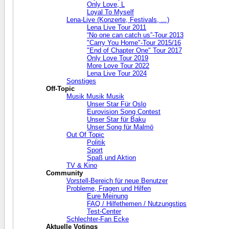
Only Love, L
Loyal To Myself
Lena-Live (Konzerte, Festivals, ...)
Lena Live Tour 2011
“No one can catch us”-Tour 2013
"Carry You Home"-Tour 2015/16
"End of Chapter One" Tour 2017
Only Love Tour 2019
More Love Tour 2022
Lena Live Tour 2024
Sonstiges
Off-Topic
Musik Musik Musik
Unser Star Für Oslo
Eurovision Song Contest
Unser Star für Baku
Unser Song für Malmö
Out Of Topic
Politik
Sport
Spaß und Aktion
TV & Kino
Community
Vorstell-Bereich für neue Benutzer
Probleme, Fragen und Hilfen
Eure Meinung
FAQ / Hilfethemen / Nutzungstips
Test-Center
Schlechter-Fan Ecke
Aktuelle Votings