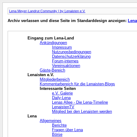
Lena Meyer-Landrut Community | by Lenaisten e.V.
Archiv verlassen und diese Seite im Standarddesign anzeigen:
Lena
Eingang zum Lena-Land
Ankündigungen
Impressum
Nutzungsbedingungen
Datenschutzerklärung
Forum-internes
Vereinsaktionen
Gäste-Bereich
Lenaisten e.V.
Mitgliederbereich
Kommentarbereich für die Lenaisten-Blogs
Interessante Seiten
e.V. Galerie
Daily-Lena
Lenas Allee - Die Lena-Timeline
LenaistenTV
Mitglied bei den Lenaisten werden
Lena
Allgemeines
Berichte
Fragen über Lena
Börse