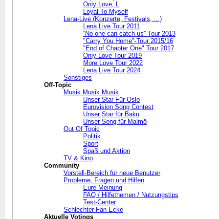
Only Love, L
Loyal To Myself
Lena-Live (Konzerte, Festivals, ...)
Lena Live Tour 2011
“No one can catch us”-Tour 2013
"Carry You Home"-Tour 2015/16
"End of Chapter One" Tour 2017
Only Love Tour 2019
More Love Tour 2022
Lena Live Tour 2024
Sonstiges
Off-Topic
Musik Musik Musik
Unser Star Für Oslo
Eurovision Song Contest
Unser Star für Baku
Unser Song für Malmö
Out Of Topic
Politik
Sport
Spaß und Aktion
TV & Kino
Community
Vorstell-Bereich für neue Benutzer
Probleme, Fragen und Hilfen
Eure Meinung
FAQ / Hilfethemen / Nutzungstips
Test-Center
Schlechter-Fan Ecke
Aktuelle Votings