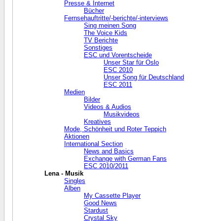
Presse & Internet
Bücher
Fernsehauftritte/-berichte/-interviews
Sing meinen Song
The Voice Kids
TV Berichte
Sonstiges
ESC und Vorentscheide
Unser Star für Oslo
ESC 2010
Unser Song für Deutschland
ESC 2011
Medien
Bilder
Videos & Audios
Musikvideos
Kreatives
Mode, Schönheit und Roter Teppich
Aktionen
International Section
News and Basics
Exchange with German Fans
ESC 2010/2011
Lena - Musik
Singles
Alben
My Cassette Player
Good News
Stardust
Crystal Sky