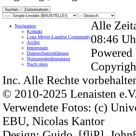
Alle Zeit
Navigation
Kontakt
08:46
Uh
Lena Meyer-Landrut Community
Archiv
Impressum
Powered
Datenschutzerklärung
Nutzungsbedingungen
Copyrigh
Nach oben
Inc. Alle Rechte vorbehalte
© 2010-2025 Lenaisten e.V
Verwendete Fotos: (c) Uni
EBU, Nicolas Kantor
Design: Guido, [fliP], Joh