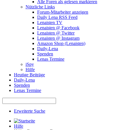
Alle Foren als gelesen markieren
Nützliche Links
Forum-Mitarbeiter anzeigen
Daily Lena RSS Feed
Lenaisten TV
Lenaisten @ Facebook
Lenaisten @ Twitter
Lenaisten @ Instagram
Amazon Shop (Lenaisten)
Daily-Lena
Spenden
Lenas Termine
iSpy
Hilfe
Heutige Beiträge
Daily-Lena
Spenden
Lenas Termine
Erweiterte Suche
Hilfe