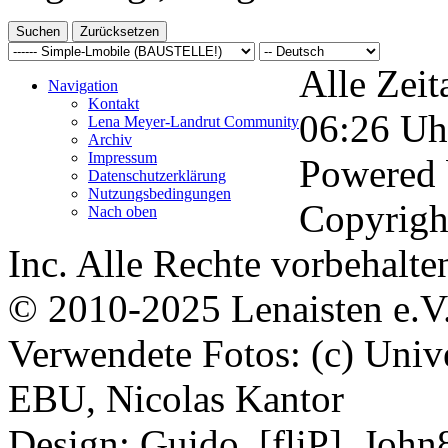
Alle Zeit
Navigation
Kontakt
06:26
Uh
Lena Meyer-Landrut Community
Archiv
Impressum
Powered
Datenschutzerklärung
Nutzungsbedingungen
Copyrigh
Nach oben
Inc. Alle Rechte vorbehalte
© 2010-2025 Lenaisten e.V
Verwendete Fotos: (c) Uni
EBU, Nicolas Kantor
Design: Guido, [fliP], Joh