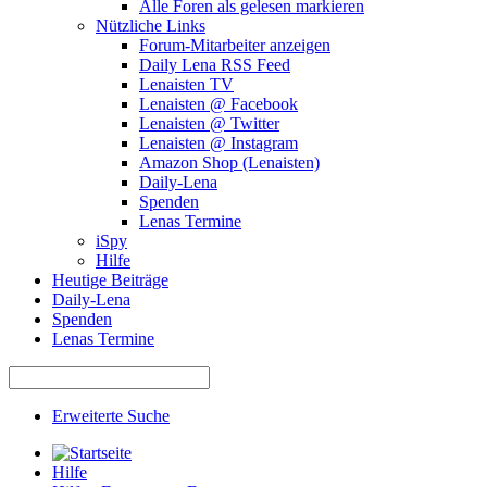
Alle Foren als gelesen markieren
Nützliche Links
Forum-Mitarbeiter anzeigen
Daily Lena RSS Feed
Lenaisten TV
Lenaisten @ Facebook
Lenaisten @ Twitter
Lenaisten @ Instagram
Amazon Shop (Lenaisten)
Daily-Lena
Spenden
Lenas Termine
iSpy
Hilfe
Heutige Beiträge
Daily-Lena
Spenden
Lenas Termine
Erweiterte Suche
Hilfe