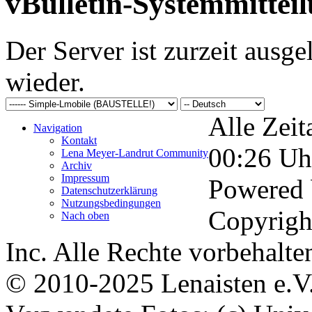
vBulletin-Systemmittei
Der Server ist zurzeit ausgel
wieder.
Alle Zeit
Navigation
Kontakt
00:26
Uh
Lena Meyer-Landrut Community
Archiv
Impressum
Powered
Datenschutzerklärung
Nutzungsbedingungen
Copyrigh
Nach oben
Inc. Alle Rechte vorbehalte
© 2010-2025 Lenaisten e.V