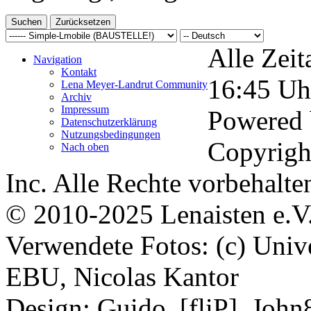
Alle Zeit
Navigation
Kontakt
16:45
Uh
Lena Meyer-Landrut Community
Archiv
Impressum
Powered
Datenschutzerklärung
Nutzungsbedingungen
Copyrigh
Nach oben
Inc. Alle Rechte vorbehalte
© 2010-2025 Lenaisten e.V
Verwendete Fotos: (c) Uni
EBU, Nicolas Kantor
Design: Guido, [fliP], Joh