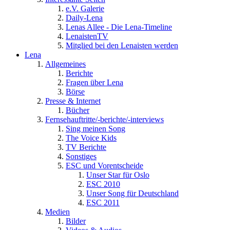
e.V. Galerie
Daily-Lena
Lenas Allee - Die Lena-Timeline
LenaistenTV
Mitglied bei den Lenaisten werden
Lena
Allgemeines
Berichte
Fragen über Lena
Börse
Presse & Internet
Bücher
Fernsehauftritte/-berichte/-interviews
Sing meinen Song
The Voice Kids
TV Berichte
Sonstiges
ESC und Vorentscheide
Unser Star für Oslo
ESC 2010
Unser Song für Deutschland
ESC 2011
Medien
Bilder