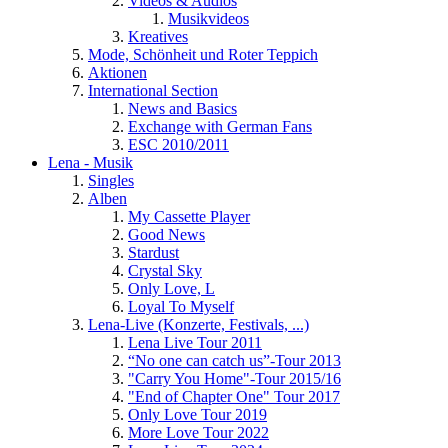
Videos & Audios
Musikvideos
Kreatives
Mode, Schönheit und Roter Teppich
Aktionen
International Section
News and Basics
Exchange with German Fans
ESC 2010/2011
Lena - Musik
Singles
Alben
My Cassette Player
Good News
Stardust
Crystal Sky
Only Love, L
Loyal To Myself
Lena-Live (Konzerte, Festivals, ...)
Lena Live Tour 2011
“No one can catch us”-Tour 2013
"Carry You Home"-Tour 2015/16
"End of Chapter One" Tour 2017
Only Love Tour 2019
More Love Tour 2022