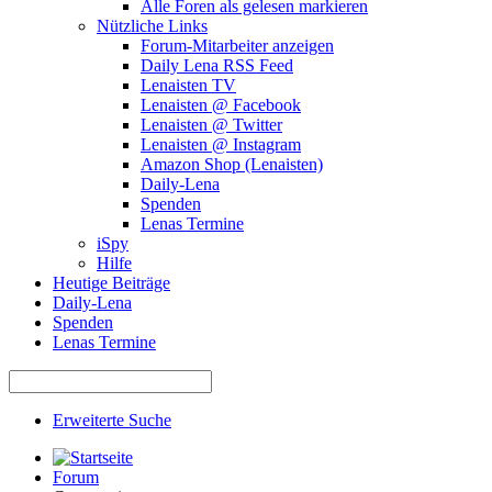
Alle Foren als gelesen markieren
Nützliche Links
Forum-Mitarbeiter anzeigen
Daily Lena RSS Feed
Lenaisten TV
Lenaisten @ Facebook
Lenaisten @ Twitter
Lenaisten @ Instagram
Amazon Shop (Lenaisten)
Daily-Lena
Spenden
Lenas Termine
iSpy
Hilfe
Heutige Beiträge
Daily-Lena
Spenden
Lenas Termine
Erweiterte Suche
Forum