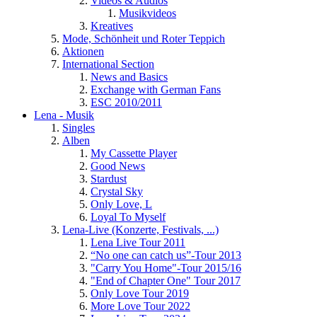
Videos & Audios
Musikvideos
Kreatives
Mode, Schönheit und Roter Teppich
Aktionen
International Section
News and Basics
Exchange with German Fans
ESC 2010/2011
Lena - Musik
Singles
Alben
My Cassette Player
Good News
Stardust
Crystal Sky
Only Love, L
Loyal To Myself
Lena-Live (Konzerte, Festivals, ...)
Lena Live Tour 2011
“No one can catch us”-Tour 2013
"Carry You Home"-Tour 2015/16
"End of Chapter One" Tour 2017
Only Love Tour 2019
More Love Tour 2022