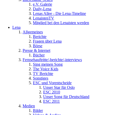
e.V. Galerie
Daily-Lena
Lenas Allee - Die Lena-Timeline
LenaistenTV
Mitglied bei den Lenaisten werden
Lena
Allgemeines
Berichte
Fragen über Lena
Börse
Presse & Internet
Bücher
Fernsehauftritte/-berichte/-interviews
Sing meinen Song
The Voice Kids
TV Berichte
Sonstiges
ESC und Vorentscheide
Unser Star für Oslo
ESC 2010
Unser Song für Deutschland
ESC 2011
Medien
Bilder