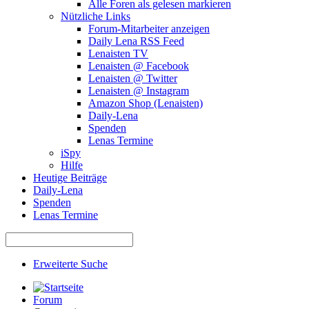
Alle Foren als gelesen markieren
Nützliche Links
Forum-Mitarbeiter anzeigen
Daily Lena RSS Feed
Lenaisten TV
Lenaisten @ Facebook
Lenaisten @ Twitter
Lenaisten @ Instagram
Amazon Shop (Lenaisten)
Daily-Lena
Spenden
Lenas Termine
iSpy
Hilfe
Heutige Beiträge
Daily-Lena
Spenden
Lenas Termine
Erweiterte Suche
Forum