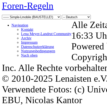
Foren-Regeln
Alle Zeit
Navigation
Kontakt
16:33
Uh
Lena Meyer-Landrut Community
Archiv
Impressum
Powered
Datenschutzerklärung
Nutzungsbedingungen
Copyrigh
Nach oben
Inc. Alle Rechte vorbehalte
© 2010-2025 Lenaisten e.V
Verwendete Fotos: (c) Uni
EBU, Nicolas Kantor