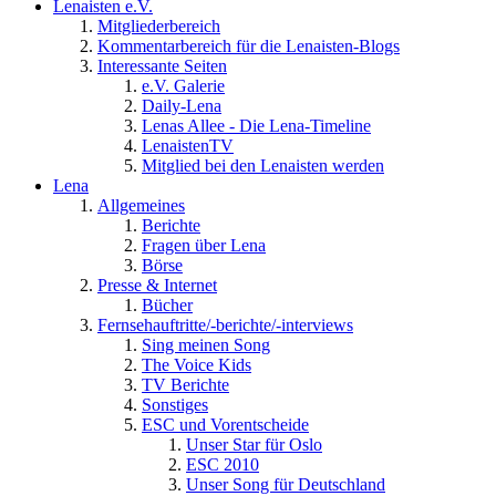
Lenaisten e.V.
Mitgliederbereich
Kommentarbereich für die Lenaisten-Blogs
Interessante Seiten
e.V. Galerie
Daily-Lena
Lenas Allee - Die Lena-Timeline
LenaistenTV
Mitglied bei den Lenaisten werden
Lena
Allgemeines
Berichte
Fragen über Lena
Börse
Presse & Internet
Bücher
Fernsehauftritte/-berichte/-interviews
Sing meinen Song
The Voice Kids
TV Berichte
Sonstiges
ESC und Vorentscheide
Unser Star für Oslo
ESC 2010
Unser Song für Deutschland