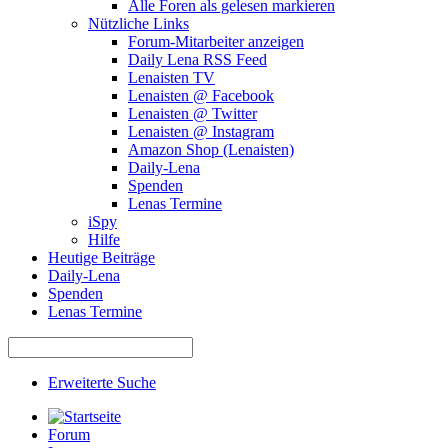
Alle Foren als gelesen markieren
Nützliche Links
Forum-Mitarbeiter anzeigen
Daily Lena RSS Feed
Lenaisten TV
Lenaisten @ Facebook
Lenaisten @ Twitter
Lenaisten @ Instagram
Amazon Shop (Lenaisten)
Daily-Lena
Spenden
Lenas Termine
iSpy
Hilfe
Heutige Beiträge
Daily-Lena
Spenden
Lenas Termine
Erweiterte Suche
Forum