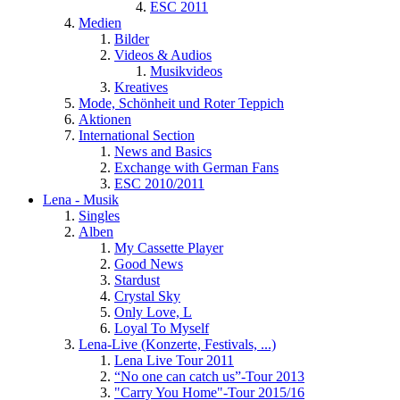
ESC 2011
Medien
Bilder
Videos & Audios
Musikvideos
Kreatives
Mode, Schönheit und Roter Teppich
Aktionen
International Section
News and Basics
Exchange with German Fans
ESC 2010/2011
Lena - Musik
Singles
Alben
My Cassette Player
Good News
Stardust
Crystal Sky
Only Love, L
Loyal To Myself
Lena-Live (Konzerte, Festivals, ...)
Lena Live Tour 2011
“No one can catch us”-Tour 2013
"Carry You Home"-Tour 2015/16