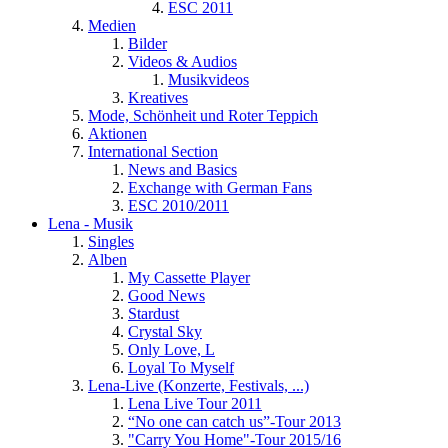
ESC 2011
Medien
Bilder
Videos & Audios
Musikvideos
Kreatives
Mode, Schönheit und Roter Teppich
Aktionen
International Section
News and Basics
Exchange with German Fans
ESC 2010/2011
Lena - Musik
Singles
Alben
My Cassette Player
Good News
Stardust
Crystal Sky
Only Love, L
Loyal To Myself
Lena-Live (Konzerte, Festivals, ...)
Lena Live Tour 2011
“No one can catch us”-Tour 2013
"Carry You Home"-Tour 2015/16