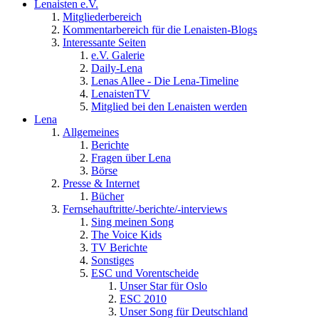
Lenaisten e.V.
Mitgliederbereich
Kommentarbereich für die Lenaisten-Blogs
Interessante Seiten
e.V. Galerie
Daily-Lena
Lenas Allee - Die Lena-Timeline
LenaistenTV
Mitglied bei den Lenaisten werden
Lena
Allgemeines
Berichte
Fragen über Lena
Börse
Presse & Internet
Bücher
Fernsehauftritte/-berichte/-interviews
Sing meinen Song
The Voice Kids
TV Berichte
Sonstiges
ESC und Vorentscheide
Unser Star für Oslo
ESC 2010
Unser Song für Deutschland