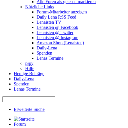
Alle Foren als gelesen markieren
Nützliche Links
Forum-Mitarbeiter anzeigen
Daily Lena RSS Feed
Lenaisten TV
Lenaisten @ Facebook
Lenaisten @ Twitter
Lenaisten @ Instagram
Amazon Shop (Lenaisten)
Daily-Lena
Spenden
Lenas Termine
iSpy
Hilfe
Heutige Beiträge
Daily-Lena
Spenden
Lenas Termine
Erweiterte Suche
Forum