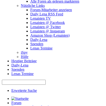
Alle Foren als gelesen markieren
Nützliche Links
Forum-Mitarbeiter anzeigen
Daily Lena RSS Feed
Lenaisten TV
Lenaisten @ Facebook
Lenaisten @ Twitter
Lenaisten @ Instagram
Amazon Shop (Lenaisten)
Daily-Lena
Spenden
Lenas Termine
iSpy
Hilfe
Heutige Beiträge
Daily-Lena
Spenden
Lenas Termine
Erweiterte Suche
Forum