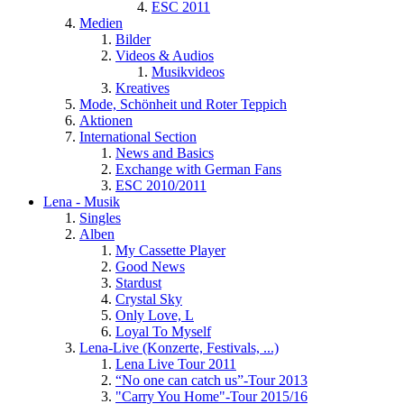
ESC 2011
Medien
Bilder
Videos & Audios
Musikvideos
Kreatives
Mode, Schönheit und Roter Teppich
Aktionen
International Section
News and Basics
Exchange with German Fans
ESC 2010/2011
Lena - Musik
Singles
Alben
My Cassette Player
Good News
Stardust
Crystal Sky
Only Love, L
Loyal To Myself
Lena-Live (Konzerte, Festivals, ...)
Lena Live Tour 2011
“No one can catch us”-Tour 2013
"Carry You Home"-Tour 2015/16