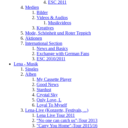
ESC 2011
Medien
Bilder
Videos & Audios
Musikvideos
Kreatives
Mode, Schönheit und Roter Teppich
Aktionen
International Section
News and Basics
Exchange with German Fans
ESC 2010/2011
Lena - Musik
Singles
Alben
My Cassette Player
Good News
Stardust
Crystal Sky
Only Love, L
Loyal To Myself
Lena-Live (Konzerte, Festivals, ...)
Lena Live Tour 2011
“No one can catch us”-Tour 2013
"Carry You Home"-Tour 2015/16