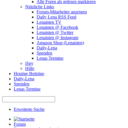
Alle Foren als gelesen markieren
Nützliche Links
Forum-Mitarbeiter anzeigen
Daily Lena RSS Feed
Lenaisten TV
Lenaisten @ Facebook
Lenaisten @ Twitter
Lenaisten @ Instagram
Amazon Shop (Lenaisten)
Daily-Lena
Spenden
Lenas Termine
iSpy
Hilfe
Heutige Beiträge
Daily-Lena
Spenden
Lenas Termine
Erweiterte Suche
Forum