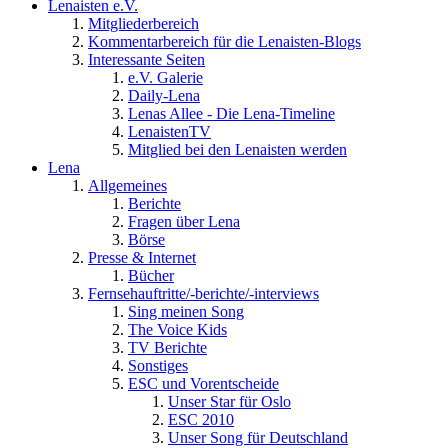
Lenaisten e.V.
Mitgliederbereich
Kommentarbereich für die Lenaisten-Blogs
Interessante Seiten
e.V. Galerie
Daily-Lena
Lenas Allee - Die Lena-Timeline
LenaistenTV
Mitglied bei den Lenaisten werden
Lena
Allgemeines
Berichte
Fragen über Lena
Börse
Presse & Internet
Bücher
Fernsehauftritte/-berichte/-interviews
Sing meinen Song
The Voice Kids
TV Berichte
Sonstiges
ESC und Vorentscheide
Unser Star für Oslo
ESC 2010
Unser Song für Deutschland