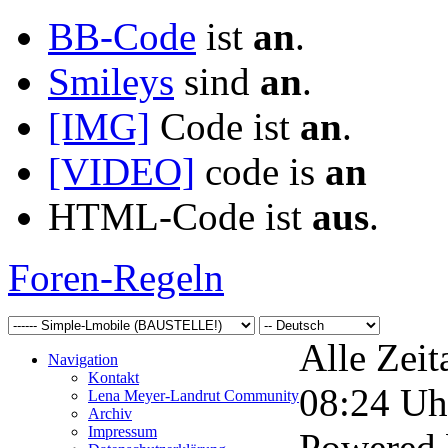
BB-Code
ist
an
.
Smileys
sind
an
.
[IMG]
Code ist
an
.
[VIDEO]
code is
an
HTML-Code ist
aus
.
Foren-Regeln
Alle Zeit
Navigation
Kontakt
08:24
Uh
Lena Meyer-Landrut Community
Archiv
Impressum
Powered