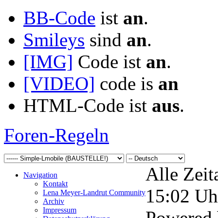
BB-Code
ist
an
.
Smileys
sind
an
.
[IMG]
Code ist
an
.
[VIDEO]
code is
an
HTML-Code ist
aus
.
Foren-Regeln
Alle Zeit
Navigation
Kontakt
15:02
Uh
Lena Meyer-Landrut Community
Archiv
Impressum
Powered