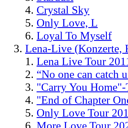
Crystal Sky
Only Love, L
Loyal To Myself
Lena-Live (Konzerte, Fe
Lena Live Tour 201
“No one can catch 
"Carry You Home"-
"End of Chapter On
Only Love Tour 20
More Love Tour 20